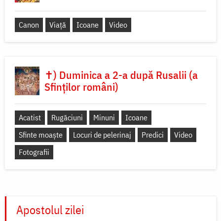
Canon
Viață
Icoane
Video
✝) Duminica a 2-a după Rusalii (a
Sfinților români)
Acatist
Rugăciuni
Minuni
Icoane
Sfinte moaște
Locuri de pelerinaj
Predici
Video
Fotografii
Apostolul zilei