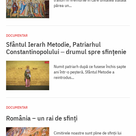
trăitori în vremurile în care unitatea statală
părea un...
DOCUMENTAR
Sfântul Ierarh Metodie, Patriarhul
Constantinopolului ‒ drumul spre sfințenie
Numit patriarh după ce fusese închis șapte
ani într-o peșteră, Sfântul Metodie a
reintrodus...
DOCUMENTAR
România – un rai de sfinți
Cimitirele noastre sunt pline de sfinții lui