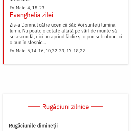
Ev. Matei 4, 18-23
Evanghelia zilei
Zis-a Domnul către ucenicii Săi: Voi sunteți lumina
lumii. Nu poate o cetate aflată pe vârf de munte să
se ascundă, nici nu aprind făclie și o pun sub obroc, ci
o pun în sfeșnic...
Ev. Matei 5,14-16; 10,32-33, 17-18,22
Rugăciuni zilnice
Rugăciunile dimineții