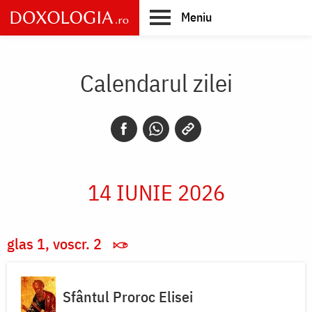
Skip
Meniu
to
main
Main
content
navigation
Calendarul zilei
14 IUNIE 2026
glas 1, voscr. 2
Sfântul Proroc Elisei