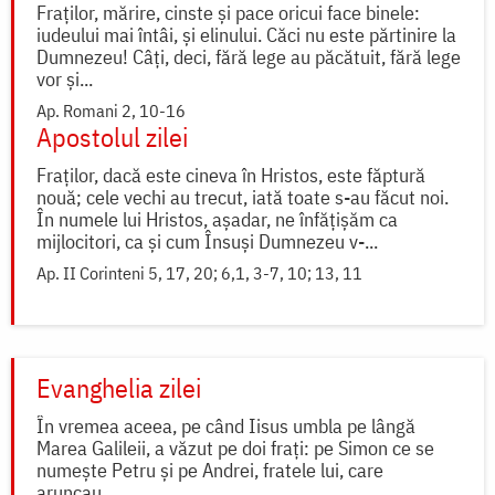
Fraților, mărire, cinste și pace oricui face binele:
iudeului mai întâi, și elinului. Căci nu este părtinire la
Dumnezeu! Câți, deci, fără lege au păcătuit, fără lege
vor și...
Ap. Romani 2, 10-16
Apostolul zilei
Fraților, dacă este cineva în Hristos, este făptură
nouă; cele vechi au trecut, iată toate s-au făcut noi.
În numele lui Hristos, așadar, ne înfățișăm ca
mijlocitori, ca și cum Însuși Dumnezeu v-...
Ap. II Corinteni 5, 17, 20; 6,1, 3-7, 10; 13, 11
Evanghelia zilei
În vremea aceea, pe când Iisus umbla pe lângă
Marea Galileii, a văzut pe doi frați: pe Simon ce se
numește Petru și pe Andrei, fratele lui, care
aruncau...