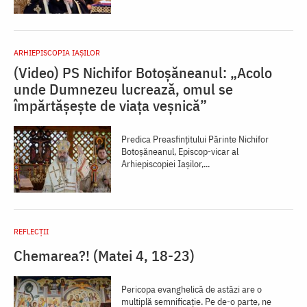
ARHIEPISCOPIA IAŞILOR
(Video) PS Nichifor Botoșăneanul: „Acolo
unde Dumnezeu lucrează, omul se
împărtășește de viața veșnică”
Predica Preasfințitului Părinte Nichifor
Botoșăneanul, Episcop-vicar al
Arhiepiscopiei Iașilor,...
REFLECȚII
Chemarea?! (Matei 4, 18-23)
Pericopa evanghelică de astăzi are o
multiplă semnificație. Pe de-o parte, ne