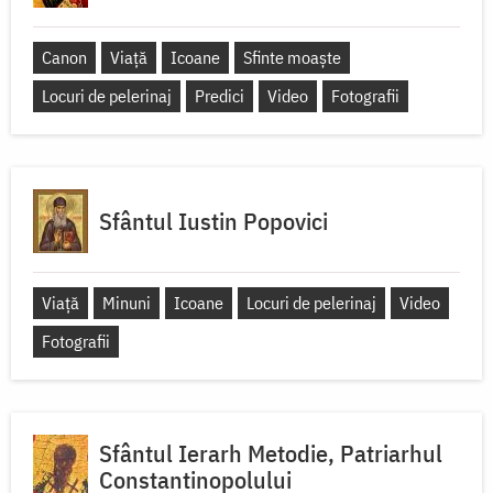
Canon
Viață
Icoane
Sfinte moaște
Locuri de pelerinaj
Predici
Video
Fotografii
Sfântul Iustin Popovici
Viață
Minuni
Icoane
Locuri de pelerinaj
Video
Fotografii
Sfântul Ierarh Metodie, Patriarhul
Constantinopolului