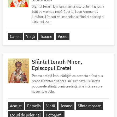
Sfântul Ierarh Emilian, mărturisitorul lui Hristos, a
trăit pe vremea împărăției lui Leon Armeanul,
luptătorul împotriva icoanelor, și fiind el episcop al
Cizicului, de...
Canon
Viață
Icoane
Video
Sfântul Ierarh Miron,
Episcopul Cretei
Pentru o viață îmbunătățită ca aceasta a fost pus
preot al sfintei biserici a lui Dumnezeu și învăța
popoarele sfânta bună credință și le întărea spre
nevoințele cele...
Acatist
Paraclis
Viață
Icoane
Sfinte moaște
Locuri de pelerinaj
Fotografii