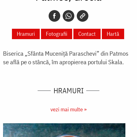
Hramuri
Fotografii
Contact
Hartă
Biserica „Sfânta Muceniță Paraschevi” din Patmos
se află pe o stâncă, îm apropierea portului Skala.
HRAMURI
vezi mai multe »