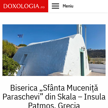
Skip
Meniu
to
main
Main
content
navigation
Biserica „Sfânta Muceniță
Paraschevi” din Skala – Insula
Patmos, Grecia