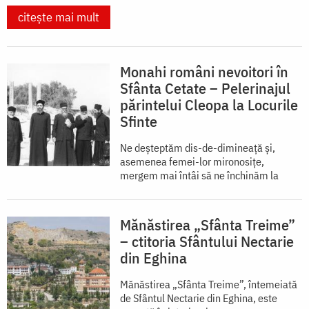
citește mai mult
Monahi români nevoitori în
Sfânta Cetate – Pelerinajul
părintelui Cleopa la Locurile
Sfinte
Ne deșteptăm dis-de-dimineață și,
asemenea femei-lor mironosițe,
mergem mai întâi să ne închinăm la
Mănăstirea „Sfânta Treime”
– ctitoria Sfântului Nectarie
din Eghina
Mănăstirea „Sfânta Treime”, întemeiată
de Sfântul Nectarie din Eghina, este