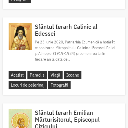
Sfântul Ierarh Calinic al
Edessei
Pe 23 iunie 2020, Patriarhia Ecumenică a hotărât
canonizarea Mitropolitului Calinic al Edessei, Pellei
și Almopiei (1919-1984) și pomenirea lui în
fiecare an la data de...
Acatist
Paraclis
Viață
Icoane
Locuri de pelerinaj
Fotografii
Sfântul Ierarh Emilian
Mărturisitorul, Episcopul
Cizicului