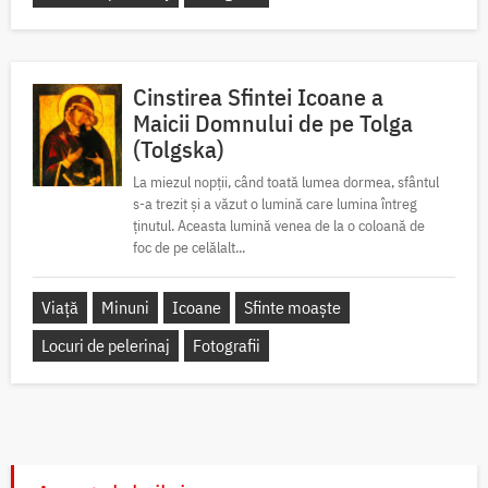
Cinstirea Sfintei Icoane a
Maicii Domnului de pe Tolga
(Tolgska)
La miezul nopții, când toată lumea dormea, sfântul
s-a trezit și a văzut o lumină care lumina întreg
ținutul. Aceasta lumină venea de la o coloană de
foc de pe celălalt...
Viață
Minuni
Icoane
Sfinte moaște
Locuri de pelerinaj
Fotografii