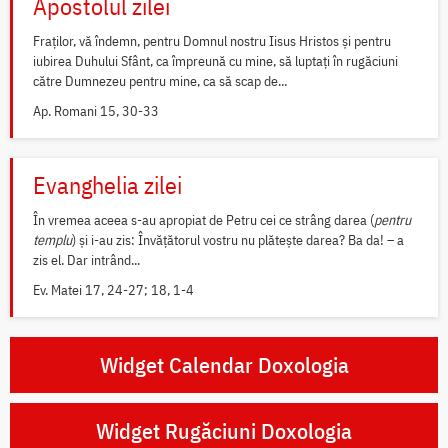
Apostolul zilei
Fraților, vă îndemn, pentru Domnul nostru Iisus Hristos și pentru
iubirea Duhului Sfânt, ca împreună cu mine, să luptați în rugăciuni
către Dumnezeu pentru mine, ca să scap de...
Ap. Romani 15, 30-33
Evanghelia zilei
În vremea aceea s-au apropiat de Petru cei ce strâng darea (
pentru
templu
) și i-au zis: Învățătorul vostru nu plătește darea? Ba da! – a
zis el. Dar intrând...
Ev. Matei 17, 24-27; 18, 1-4
Widget Calendar Doxologia
Widget Rugăciuni Doxologia