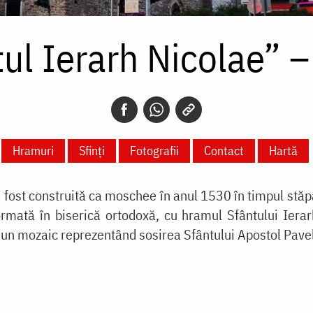
tul Ierarh Nicolae” –
Hramuri
Sfinți
Fotografii
Contact
Hartă
 fost construită ca moschee în anul 1530 în timpul stăpâ
mată în biserică ortodoxă, cu hramul Sfântului Ierarh
ii un mozaic reprezentând sosirea Sfântului Apostol Pave