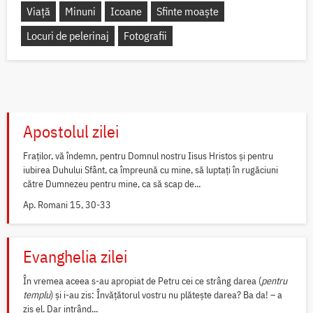
Viață
Minuni
Icoane
Sfinte moaște
Locuri de pelerinaj
Fotografii
Apostolul zilei
Fraților, vă îndemn, pentru Domnul nostru Iisus Hristos și pentru
iubirea Duhului Sfânt, ca împreună cu mine, să luptați în rugăciuni
către Dumnezeu pentru mine, ca să scap de...
Ap. Romani 15, 30-33
Evanghelia zilei
În vremea aceea s-au apropiat de Petru cei ce strâng darea (
pentru
templu
) și i-au zis: Învățătorul vostru nu plătește darea? Ba da! – a
zis el. Dar intrând...