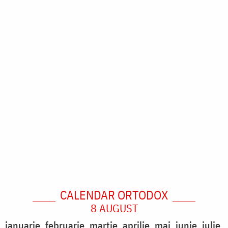
CALENDAR ORTODOX
8 AUGUST
ianuarie
februarie
martie
aprilie
mai
iunie
iulie