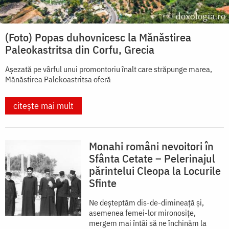
(Foto) Popas duhovnicesc la Mănăstirea
Paleokastritsa din Corfu, Grecia
Așezată pe vârful unui promontoriu înalt care străpunge marea,
Mănăstirea Palekoastritsa oferă
citește mai mult
Monahi români nevoitori în
Sfânta Cetate – Pelerinajul
părintelui Cleopa la Locurile
Sfinte
Ne deșteptăm dis-de-dimineață și,
asemenea femei-lor mironosițe,
mergem mai întâi să ne închinăm la