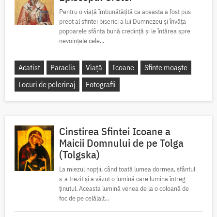
Pentru o viață îmbunătățită ca aceasta a fost pus
preot al sfintei biserici a lui Dumnezeu și învăța
popoarele sfânta bună credință și le întărea spre
nevoințele cele...
Acatist
Paraclis
Viață
Icoane
Sfinte moaște
Locuri de pelerinaj
Fotografii
Cinstirea Sfintei Icoane a
Maicii Domnului de pe Tolga
(Tolgska)
La miezul nopții, când toată lumea dormea, sfântul
s-a trezit și a văzut o lumină care lumina întreg
ținutul. Aceasta lumină venea de la o coloană de
foc de pe celălalt...