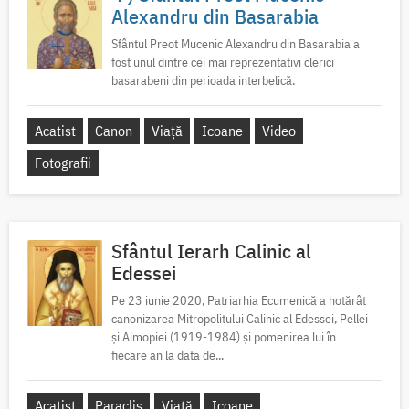
Alexandru din Basarabia
Sfântul Preot Mucenic Alexandru din Basarabia a
fost unul dintre cei mai reprezentativi clerici
basarabeni din perioada interbelică.
Acatist
Canon
Viață
Icoane
Video
Fotografii
Sfântul Ierarh Calinic al
Edessei
Pe 23 iunie 2020, Patriarhia Ecumenică a hotărât
canonizarea Mitropolitului Calinic al Edessei, Pellei
și Almopiei (1919-1984) și pomenirea lui în
fiecare an la data de...
Acatist
Paraclis
Viață
Icoane