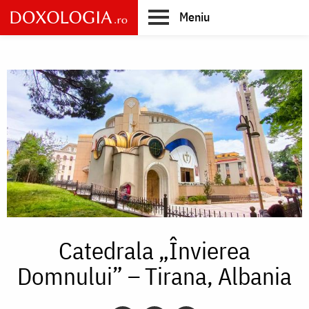
Skip
Meniu
to
main
Main
content
navigation
Catedrala „Învierea
Domnului” – Tirana, Albania