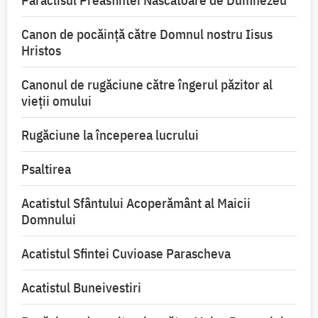
Paraclisul Preasfintei Născătoare de Dumnezeu
Canon de pocăință către Domnul nostru Iisus
Hristos
Canonul de rugăciune către îngerul păzitor al
vieții omului
Rugăciune la începerea lucrului
Psaltirea
Acatistul Sfântului Acoperământ al Maicii
Domnului
Acatistul Sfintei Cuvioase Parascheva
Acatistul Buneivestiri