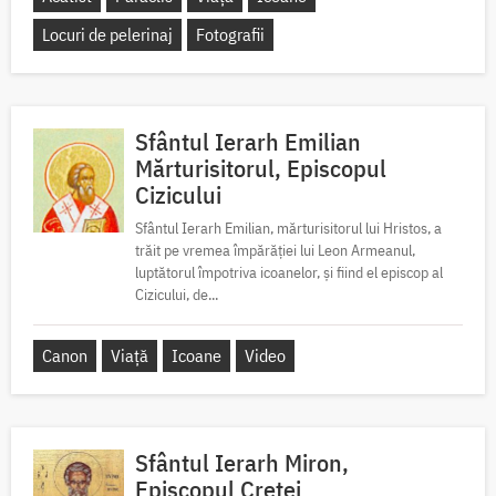
Locuri de pelerinaj
Fotografii
Sfântul Ierarh Emilian
Mărturisitorul, Episcopul
Cizicului
Sfântul Ierarh Emilian, mărturisitorul lui Hristos, a
trăit pe vremea împărăției lui Leon Armeanul,
luptătorul împotriva icoanelor, și fiind el episcop al
Cizicului, de...
Canon
Viață
Icoane
Video
Sfântul Ierarh Miron,
Episcopul Cretei