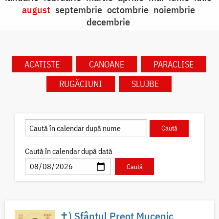
august
septembrie
octombrie
noiembrie
decembrie
ACATISTE
CANOANE
PARACLISE
RUGĂCIUNI
SLUJBE
Caută în calendar după dată
✝) Sfântul Preot Mucenic