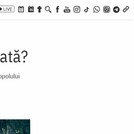
LIVE
06
rată?
opolului