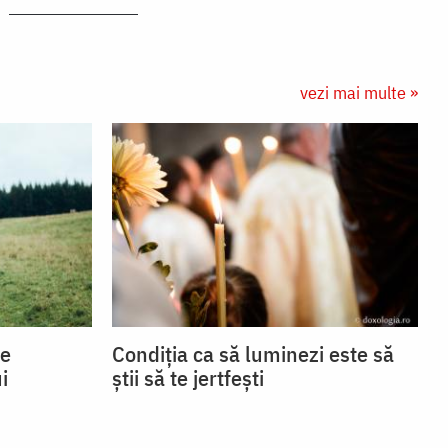
vezi mai multe »
se
Condiția ca să luminezi este să
i
știi să te jertfești