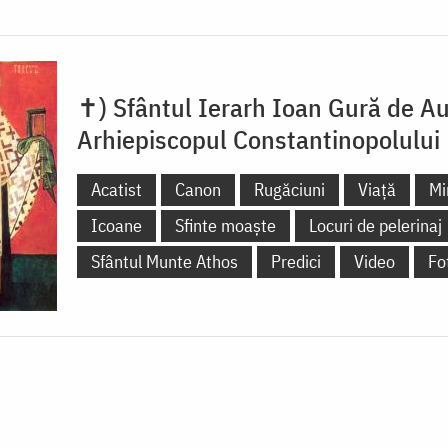
✝) Sfântul Ierarh Ioan Gură de Au
Arhiepiscopul Constantinopolului
Acatist
Canon
Rugăciuni
Viață
Mi
Icoane
Sfinte moaște
Locuri de pelerinaj
Sfântul Munte Athos
Predici
Video
Fo