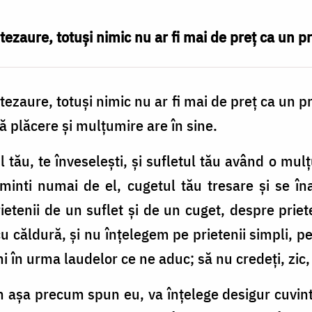
tezaure, totuși nimic nu ar fi mai de preț ca un p
tezaure, totuşi nimic nu ar fi mai de preţ ca un pr
 plăcere şi mulţumire are în sine.
 tău, te înveseleşti, şi sufletul tău având o m
aminti numai de el, cugetul tău tresare şi se î
rietenii de un suflet şi de un cuget, despre priet
u căldură, şi nu înţelegem pe prietenii simpli, p
i în urma laudelor ce ne aduc; să nu credeţi, zic
n aşa precum spun eu, va înţelege desigur cuvint