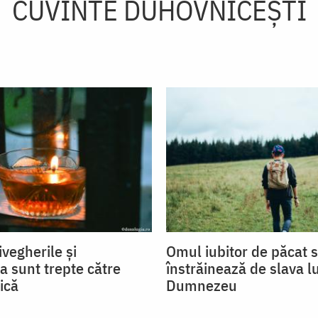
CUVINTE DUHOVNICEȘTI
ivegherile și
Omul iubitor de păcat 
a sunt trepte către
înstrăinează de slava lu
ică
Dumnezeu