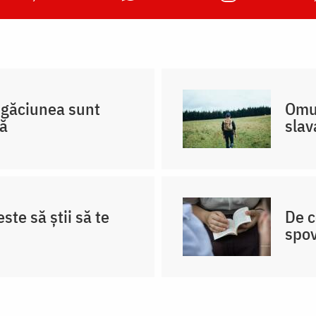
rugăciunea sunt
Omul
că
slav
ste să știi să te
De c
spo