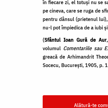
în fiecare zi, el totuşi nu se
pe cineva, care se ruga de sfi
pentru dânsul (prietenul lui),
nu-l pot împiedica de a iubi şi 
(
Sfântul Ioan Gură de Aur
volumul
Comentariile sau Ex
greacă de Arhimandrit Theodo
Socecu, Bucureşti, 1905, p. 
Alătură-te comu