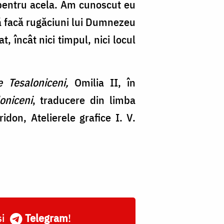
şi pentru acela. Am cunoscut eu
 să facă rugăciuni lui Dumnezeu
, încât nici timpul, nici locul
re Tesaloniceni,
Omilia II, în
oniceni
, traducere din limba
don, Atelierele grafice I. V.
și
Telegram
!