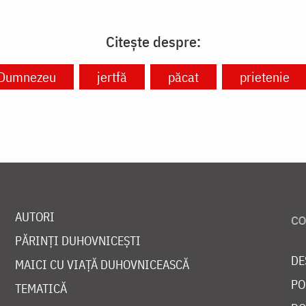
Citește despre:
Dumnezeu
jertfă
păcat
prietenie
AUTORI
PĂRINȚI DUHOVNICEȘTI
DE
MAICI CU VIAȚĂ DUHOVNICEASCĂ
PO
TEMATICĂ