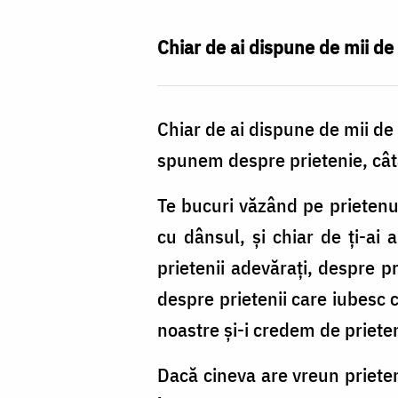
prietenia
adevărată?
Chiar de ai dispune de mii de 
/
Foto:
Chiar de ai dispune de mii de 
doxologia.ro
spunem despre prietenie, câtă
Te bucuri văzând pe prietenul
cu dânsul, şi chiar de ţi-ai 
prietenii adevăraţi, despre p
despre prietenii care iubesc c
noastre şi-i credem de prieten
Dacă cineva are vreun priete