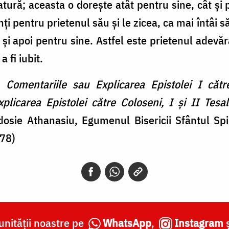
 satură; aceasta o doreşte atât pentru sine, cât 
nţi pentru prietenul său şi le zicea, ca mai întâi
 şi apoi pentru sine. Astfel este prietenul adevărat
a fi iubit.
,
Comentariile sau Explicarea Epistolei I căt
plicarea Epistolei către Coloseni, I şi II Tesal
sie Athanasiu, Egumenul Bisericii Sfântul Spiri
178)
nității noastre pe
WhatsApp
,
Instagram