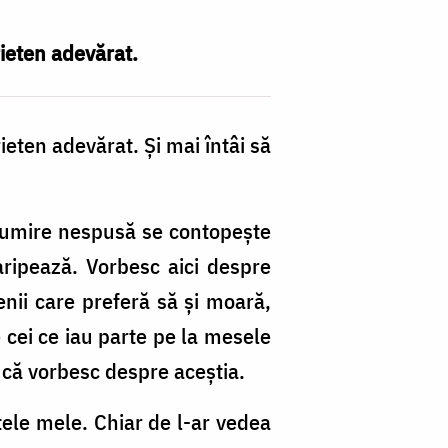
rieten adevărat.
ieten adevărat. Şi mai întâi să
ulţumire nespusă se contopeşte
naripează. Vorbesc aici despre
enii care preferă să şi moară,
e cei ce iau parte pe la mesele
, că vorbesc despre aceştia.
ele mele. Chiar de l-ar vedea