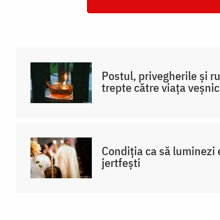
Postul, privegherile și 
trepte către viața veșni
Condiția ca să luminezi e
jertfești