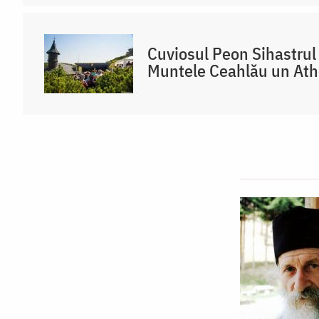
Cuviosul Peon Sihastrul 
Muntele Ceahlău un At