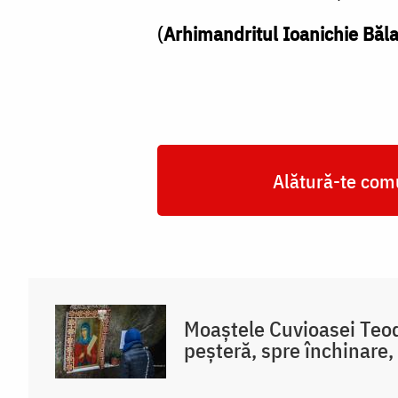
(
Arhimandritul Ioanichie Băl
Alătură-te comu
Moaștele Cuvioasei Teodo
peșteră, spre închinare,