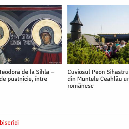
Teodora de la Sihla ‒
Cuviosul Peon Sihastrul
de pustnicie, între
din Muntele Ceahlău u
românesc
biserici