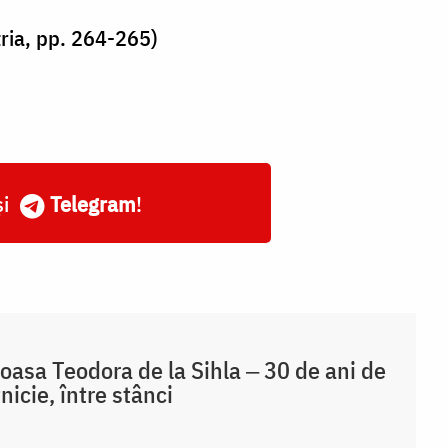
tria, pp. 264-265)
și
Telegram
!
oasa Teodora de la Sihla ‒ 30 de ani de
nicie, între stânci