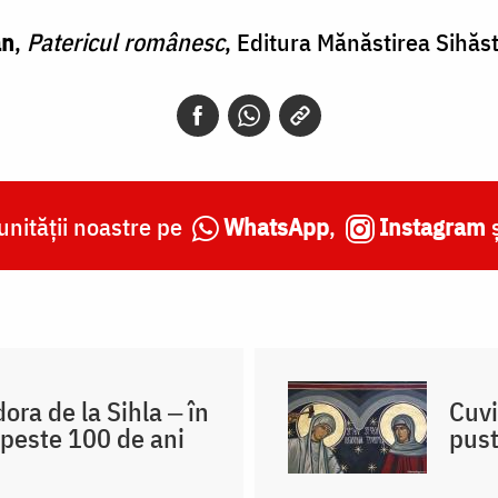
an
,
Patericul românesc
, Editura Mănăstirea Sihăs
nității noastre pe
WhatsApp
,
Instagram
ra de la Sihla ‒ în
Cuvi
 peste 100 de ani
pust