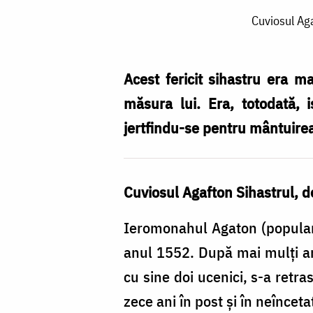
Cuviosul
Cuviosul Aga
Agafton,
sihastru
și
Acest fericit sihastru era ma
duhovnic
măsura lui. Era, totodată, i
vestit
jertfindu-se pentru mântuirea
în
ținutul
Cuviosul Agafton Sihastrul, d
Botoșanilor
/
Ieromonahul Agaton (popular 
Foto:
anul 1552. După mai mulţi an
Oana
cu sine doi ucenici, s-a retra
Nechifor
zece ani în post şi în neîncet