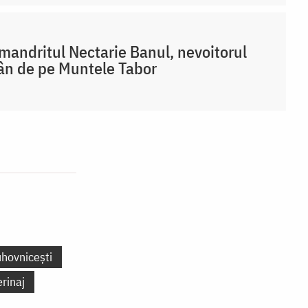
mandritul Nectarie Banul, nevoitorul
n de pe Muntele Tabor
uhovnicești
erinaj