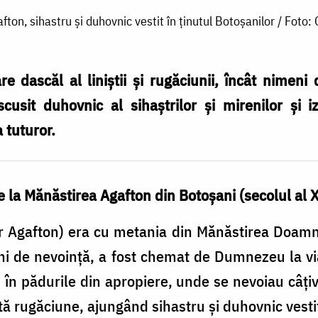
fton, sihastru și duhovnic vestit în ținutul Botoșanilor / Foto:
re dascăl al liniștii și rugăciunii, încât nimeni
scusit duhovnic al sihaștrilor și mirenilor și 
 tuturor.
e la Mănăstirea Agafton din Botoşani (secolul al X
Agafton) era cu metania din Mănăstirea Doamnei
i de nevoinţă, a fost chemat de Dumnezeu la vi
s în pădurile din apropiere, unde se nevoiau câţiva
ată rugăciune, ajungând sihastru şi duhovnic vestit