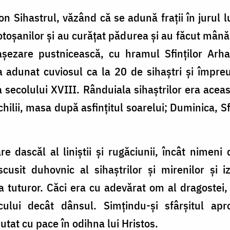
n Sihastrul, văzând că se adună fraţii în jurul l
toşanilor şi au curăţat pădurea şi au făcut mână
 aşezare pustnicească, cu hramul Sfinţilor Arha
 a adunat cuviosul ca la 20 de sihaştri şi împr
ecolului XVIII. Rânduiala sihaştrilor era aceas
chilii, masa după asfinţitul soarelui; Duminica, S
re dascăl al liniştii şi rugăciunii, încât nimeni
scusit duhovnic al sihaştrilor şi mirenilor şi 
a tuturor. Căci era cu adevărat om al dragostei,
ului decât dânsul. Simţindu-şi sfârşitul apr
utat cu pace în odihna lui Hristos.