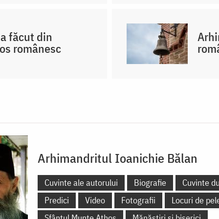
a făcut din
Arhi
hos românesc
româ
Arhimandritul Ioanichie Bălan
Cuvinte ale autorului
Biografie
Cuvinte d
Predici
Video
Fotografii
Locuri de pel
Sfântul Munte Athos
Mănăstiri și biserici