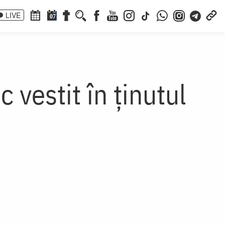
LIVE
07
 vestit în ținutul