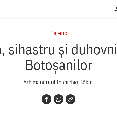
Pateric
 sihastru și duhovnic
Botoșanilor
Arhimandritul Ioanichie Bălan