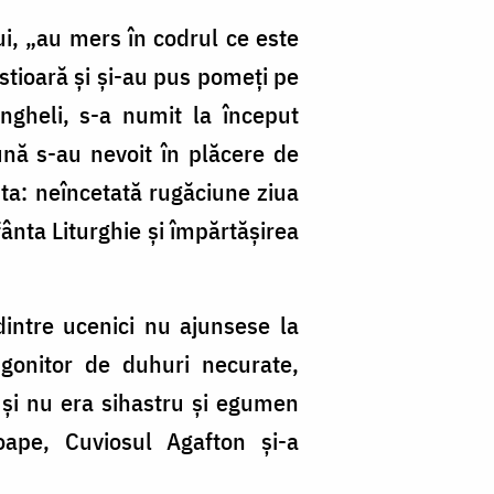
ui, „au mers în codrul ce este
stioară şi şi-au pus pomeţi pe
ngheli, s-a numit la început
eună s-au nevoit în plăcere de
ta: neîncetată rugăciune ziua
fânta Liturghie şi împărtăşirea
 dintre ucenici nu ajunsese la
izgonitor de duhuri necurate,
 şi nu era sihastru şi egumen
oape, Cuviosul Agafton şi-a