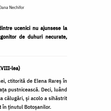
 Oana Nechifor
 dintre ucenici nu ajunsese la
izgonitor de duhuri necurate,
VIII-lea)
, ctitorită de Elena Rareş în
aţa pustnicească. Deci, luând
 călugări, şi acolo a sihăstrit
 în ţinutul Botoşanilor.