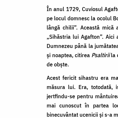
În anul 1729, Cuviosul Agafto
pe locul domnesc la ocolul Bo
lângă chilii”. Această mică
„Sihăstria lui Agafton”. Aici
Dumnezeu până la jumătatea s
şi noaptea, citirea
Psaltirii
la 
de obşte.
Acest fericit sihastru era ma
măsura lui. Era, totodată, i
jertfindu-se pentru mântuire
mai cunoscut în partea loc
binecuvântat ucenicii şi s-a m