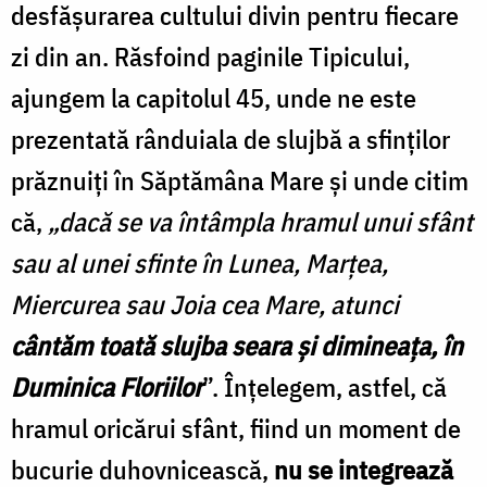
desfăşurarea cultului divin pentru fiecare
zi din an. Răsfoind paginile Tipicului,
ajungem la capitolul 45, unde ne este
prezentată rânduiala de slujbă a sfinților
prăznuiți în Săptămâna Mare și unde citim
că,
„dacă se va întâmpla hramul unui sfânt
sau al unei sfinte în Lunea, Marțea,
Miercurea sau Joia cea Mare, atunci
cântăm toată slujba seara şi dimineaţa, în
Duminica Floriilor
”. Înțelegem, astfel, că
hramul oricărui sfânt, fiind un moment de
bucurie duhovnicească,
nu se integrează