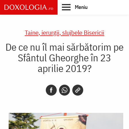
Skip
Meniu
to
main
Main
content
navigation
Taine, ierurgii, slujbele Bisericii
De ce nu îl mai sărbătorim pe
Sfântul Gheorghe în 23
aprilie 2019?