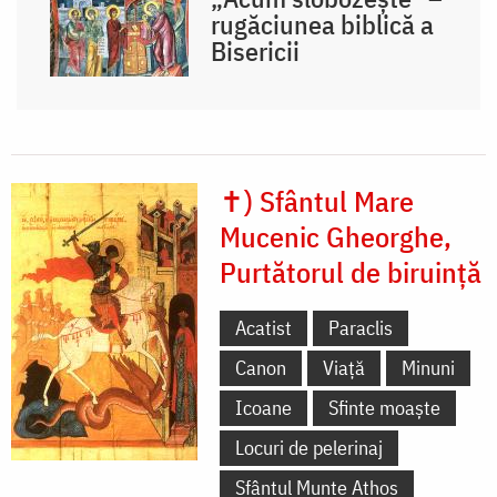
rugăciunea biblică a
Bisericii
✝) Sfântul Mare
Mucenic Gheorghe,
Purtătorul de biruință
Acatist
Paraclis
Canon
Viață
Minuni
Icoane
Sfinte moaște
Locuri de pelerinaj
Sfântul Munte Athos