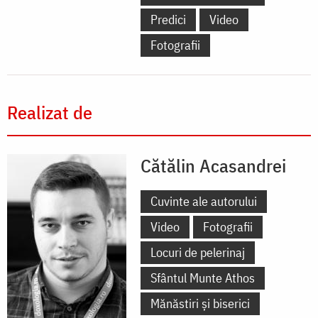
Predici
Video
Fotografii
Realizat de
Cătălin Acasandrei
Cuvinte ale autorului
Video
Fotografii
Locuri de pelerinaj
Sfântul Munte Athos
Mănăstiri și biserici