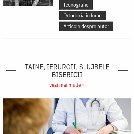
Iconografie
Ortodoxia în lume
Articole despre autor
TAINE, IERURGII, SLUJBELE
BISERICII
vezi mai multe »