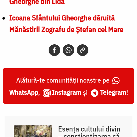
Gheorghe din Lida
Icoana Sfântului Gheorghe dăruită
Mănăstirii Zografu de Ştefan cel Mare
Alătură-te comunității noastre pe
WhatsApp
,
Instagram
și
Telegram
!
Esența cultului divin
‒ conștientizarea că