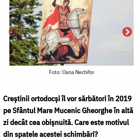
Foto:
Foto: Oana Nechifor
Oana
Nechifor
Creştinii ortodocşi îl vor sărbători în 2019
pe Sfântul Mare Mucenic Gheorghe în altă
F
zi decât cea obişnuită. Care este motivul
din spatele acestei schimbări?
N