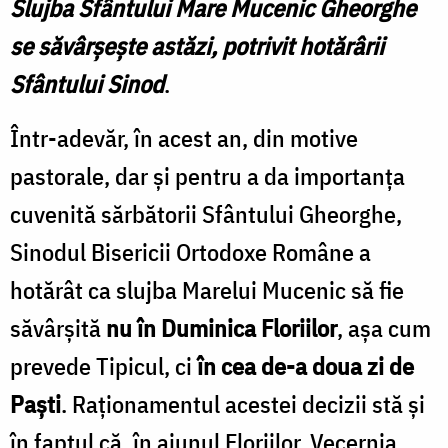
Slujba Sfântului Mare Mucenic Gheorghe
se săvârșește astăzi, potrivit hotărârii
Sf
ântului
Sinod
.
Într-adevăr, în acest an, din motive
pastorale, dar și pentru a da importanța
cuvenită sărbătorii Sfântului Gheorghe,
Sinodul Bisericii Ortodoxe Române a
hotărât ca slujba Marelui Mucenic să fie
săvârșită
nu în Duminica Floriilor
, așa cum
prevede Tipicul, ci
în cea de-a doua zi de
Paști
. Raționamentul acestei decizii stă și
în faptul că, în ajunul Floriilor, Vecernia