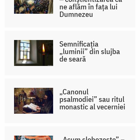
ne aflăm în fața lui
Dumnezeu
Semnificația
„luminii” din slujba
de seară
„Canonul
psalmodiei” sau ritul
monastic al vecerniei
„Acum slobozește” –