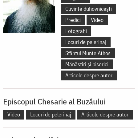
Cuvinte duhovnicești
Predici
Video
Fotografii
Locuri de pelerinaj
Sfântul Munte Athos
Mănăstiri și biserici
Articole despre autor
Episcopul Chesarie al Buzăului
Video
Locuri de pelerinaj
Articole despre autor