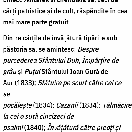
cărţi patristice şi de cult, răspândite în cea
mai mare parte gratuit.
Dintre cărţile de învăţătură tipărite sub
păstoria sa, se amintesc:
Despre
purcederea Sfântului Duh
,
Împărţire de
grâu
şi
Puţul
Sfântului Ioan Gură de
Aur (1833);
Sfătuire pe scurt către cel ce
se
pocăieşte
(1834);
Cazanii
(1834);
Tălmăcire
la cei o sută cincizeci de
psalmi
(1840);
Învăţătură către preoţi şi