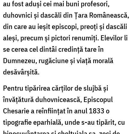
au fost aduşi cei mai buni profesori,
duhovnici şi dascăli din Ţara Românească,
din care au ieşit episcopi, preoţi şi dascăli
aleşi, precum şi pictori renumiţi. Elevilor li
se cerea cel dintâi credinţă tare în
Dumnezeu, rugăciune şi viaţă morală
desăvârşită.
Pentru tipărirea cărţilor de slujbă şi
învăţătură duhovnicească, Episcopul
Chesarie a reînfiinţat în anul 1833 o
tipografie eparhială, unde s-au tipărit, cu
binecuvântarea şi cheltuiala sa, zeci de