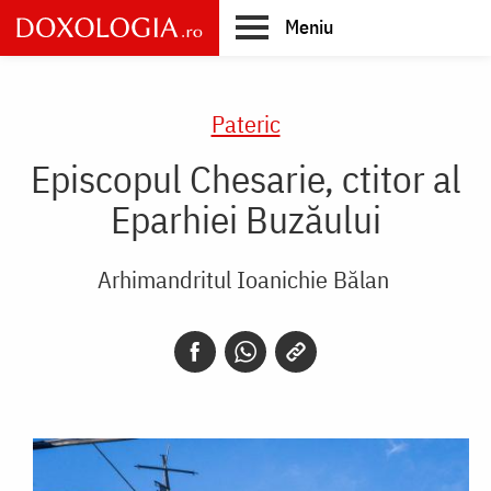
Skip
Meniu
to
main
Main
content
navigation
Pateric
Episcopul Chesarie, ctitor al
Eparhiei Buzăului
Arhimandritul Ioanichie Bălan