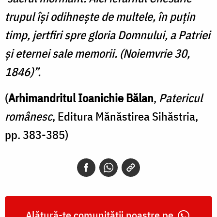
trupul îşi odihneşte de multele, în puţin
timp, jertfiri spre gloria Domnului, a Patriei
şi eternei sale memorii. (Noiemvrie 30,
1846)”.
(
Arhimandritul Ioanichie Bălan
,
Patericul
românesc
, Editura Mănăstirea Sihăstria,
pp. 383-385)
Alătură-te comunității noastre pe