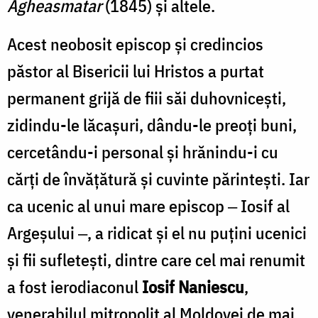
Agheasmatar
(1845) şi altele.
Acest neobosit episcop şi credincios
păstor al Bisericii lui Hristos a purtat
permanent grijă de fiii săi duhovniceşti,
zidindu-le lăcaşuri, dându-le preoţi buni,
cercetându-i personal şi hrănindu-i cu
cărţi de învăţătură şi cuvinte părinteşti. Iar
ca ucenic al unui mare episcop ‒ Iosif al
Argeşului ‒, a ridicat şi el nu puţini ucenici
şi fii sufleteşti, dintre care cel mai renumit
a fost ierodiaconul
Iosif Naniescu
,
venerabilul mitropolit al Moldovei de mai