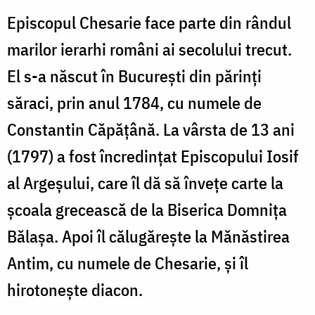
Episcopul Chesarie face parte din rândul
marilor ierarhi români ai secolului trecut.
El s-a născut în Bucureşti din părinţi
săraci, prin anul 1784, cu numele de
Constantin Căpăţână. La vârsta de 13 ani
(1797) a fost încredinţat Episcopului Iosif
al Argeşului, care îl dă să înveţe carte la
şcoala grecească de la Biserica Domniţa
Bălaşa. Apoi îl călugăreşte la Mănăstirea
Antim, cu numele de Chesarie, şi îl
hirotoneşte diacon.