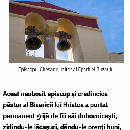
Episcopul
Episcopul Chesarie, ctitor al Eparhiei Buzăului
Chesarie,
ctitor
Acest neobosit episcop şi credincios
al
păstor al Bisericii lui Hristos a purtat
Eparhiei
permanent grijă de fiii săi duhovniceşti,
Buzăului
zidindu-le lăcaşuri, dându-le preoţi buni,