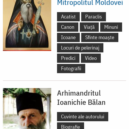
Mitropolitul Moldovei
Acatist
Paraclis
Canon
Viață
Minuni
Icoane
Sfinte moaște
Locuri de pelerinaj
Predici
Video
Fotografii
Arhimandritul
Ioanichie Bălan
Cuvinte ale autorului
Biografie