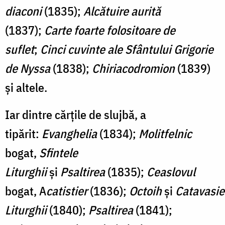
diaconi
(1835);
Alcătuire aurită
(1837);
Carte foarte folositoare de
suflet
;
Cinci cuvinte ale Sfântului Grigorie
de Nyssa
(1838);
Chiriacodromion
(1839)
şi altele.
Iar dintre cărţile de slujbă, a
tipărit:
Evanghelia
(1834);
Molitfelnic
bogat,
Sfintele
Liturghii
şi
Psaltirea
(1835);
Ceaslovul
bogat, A
catistier
(1836);
Octoih
şi
Catavasie
Liturghii
(1840);
Psaltirea
(1841);