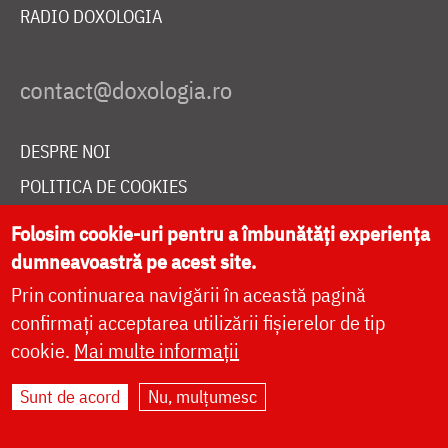
RADIO DOXOLOGIA
DESPRE NOI
POLITICA DE COOKIES
DONEAZĂ ONLINE PENTRU CATEDRALA NAȚIONALĂ
Folosim cookie-uri pentru a îmbunătăți experiența
dumneavoastră pe acest site.
Prin continuarea navigării în această pagină
LIVE
confirmați acceptarea utilizării fișierelor de tip
cookie.
Mai multe informații
Site dezvoltat de
DOXOLOGIA MEDIA
,
Sunt de acord
Nu, mulțumesc
Arhiepiscopia Iașilor | ©
doxologia.ro