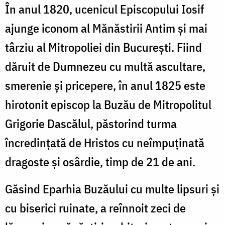
În anul 1820, ucenicul Episcopului Iosif
ajunge iconom al Mănăstirii Antim şi mai
târziu al Mitropoliei din Bucureşti. Fiind
dăruit de Dumnezeu cu multă ascultare,
smerenie şi pricepere, în anul 1825 este
hirotonit episcop la Buzău de Mitropolitul
Grigorie Dascălul, păstorind turma
încredinţată de Hristos cu neîmpuţinată
dragoste şi osârdie, timp de 21 de ani.
Găsind Eparhia Buzăului cu multe lipsuri şi
cu biserici ruinate, a reînnoit zeci de