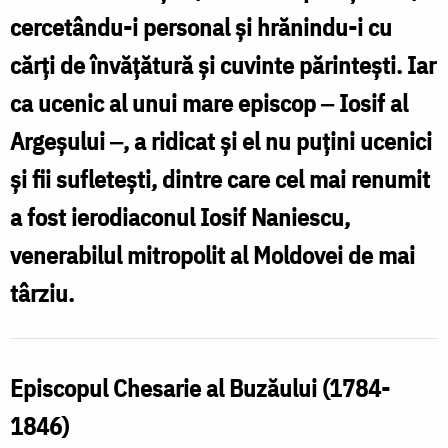
cercetându-i personal şi hrănindu-i cu
cărţi de învăţătură şi cuvinte părinteşti. Iar
ca ucenic al unui mare episcop ‒ Iosif al
Argeşului ‒, a ridicat şi el nu puţini ucenici
şi fii sufleteşti, dintre care cel mai renumit
a fost ierodiaconul Iosif Naniescu,
venerabilul mitropolit al Moldovei de mai
târziu.
Episcopul Chesarie al Buzăului (1784-
1846)