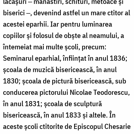
lăcaşuri ‒ mănăstiri, schituri, metoace şi
biserici ‒, devenind astfel un mare ctitor al
acestei eparhii. Iar pentru luminarea
copiilor şi folosul de obşte al neamului, a
întemeiat mai multe şcoli, precum:
Seminarul eparhial, înfiinţat în anul 1836;
şcoala de muzică bisericească, în anul
1830; şcoala de pictură bisericească, sub
conducerea pictorului Nicolae Teodorescu,
în anul 1831; şcoala de sculptură
bisericească, în anul 1833 şi altele. În
aceste şcoli ctitorite de Episcopul Chesarie