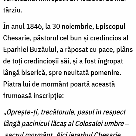
târziu.
În anul 1846, la 30 noiembrie, Episcopul
Chesarie, păstorul cel bun şi credincios al
Eparhiei Buzăului, a răposat cu pace, plâns
de toţi credincioşii săi, şi a fost îngropat
lângă biserică, spre neuitată pomenire.
Piatra lui de mormânt poartă această
frumoasă inscripţie:
„Opreşte-ţi, trecătorule, pasul în respect
lângă pacinicul lăcaş al Colosalei umbre ‒
sacrul mormânt. Aici ierarhul Chesarie