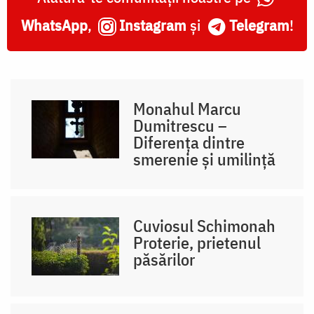
WhatsApp
,
Instagram
și
Telegram
!
Monahul Marcu
Dumitrescu –
Diferența dintre
smerenie și umilință
Cuviosul Schimonah
Proterie, prietenul
păsărilor