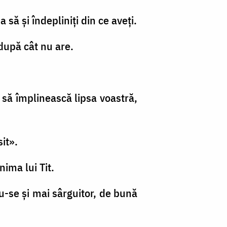
 să şi îndepliniţi din ce aveţi.
 după cât nu are.
r să împlinească lipsa voastră,
sit».
ima lui Tit.
du-se şi mai sârguitor, de bună