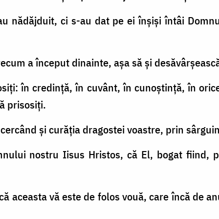
 nădăjduit, ci s-au dat pe ei înşişi întâi Domnul
recum a început dinainte, aşa să şi desăvârşească,
siţi: în credinţă, în cuvânt, în cunoştinţă, în ori
ă prisosiţi.
cercând şi curăţia dragostei voastre, prin sârguin
ului nostru Iisus Hristos, că El, bogat fiind, p
: că aceasta vă este de folos vouă, care încă de a