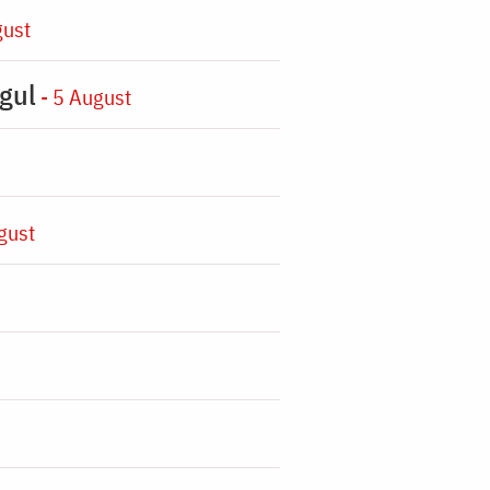
gust
gul
- 5 August
gust