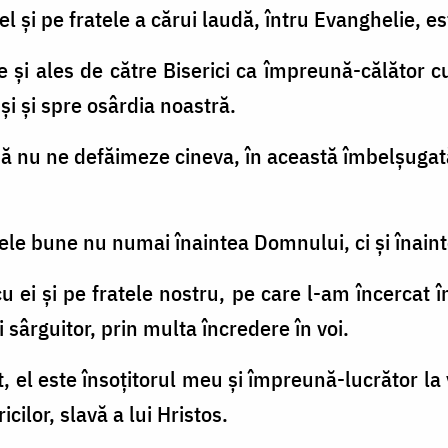
l şi pe fratele a cărui laudă, întru Evanghelie, est
e şi ales de către Biserici ca împreună-călător cu
şi şi spre osârdia noastră.
 să nu ne defăimeze cineva, în această îmbelşugat
cele bune nu numai înaintea Domnului, ci şi înain
u ei şi pe fratele nostru, pe care l-am încercat î
 sârguitor, prin multa încredere în voi.
t, el este însoţitorul meu şi împreună-lucrător la 
icilor, slavă a lui Hristos.