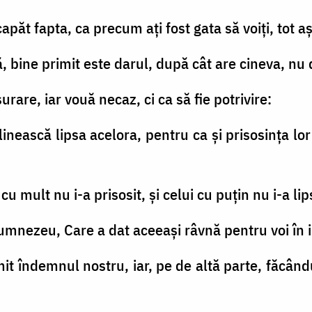
păt fapta, ca precum aţi fost gata să voiţi, tot aşa
, bine primit este darul, după cât are cineva, nu
urare, iar vouă necaz, ci ca să fie potrivire:
linească lipsa acelora, pentru ca şi prisosinţa lo
u mult nu i-a prisosit, şi celui cu puţin nu i-a lip
umnezeu, Care a dat aceeaşi râvnă pentru voi în in
imit îndemnul nostru, iar, pe de altă parte, făcân