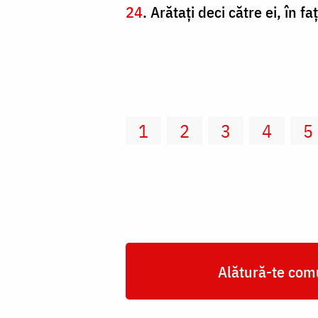
24
. Arătaţi deci către ei, în 
1
2
3
4
5
Alătură-te comu