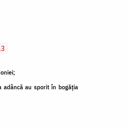
13
oniei;
ea adâncă au sporit în bogăţia