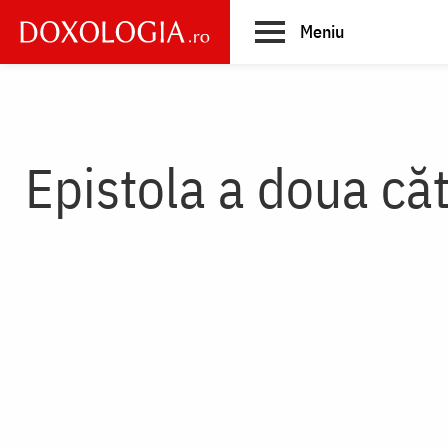
Skip
Meniu
to
main
Main
content
navigation
Epistola a doua căt