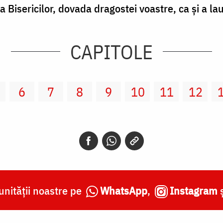
faţa Bisericilor, dovada dragostei voastre, ca şi a l
CAPITOLE
6
7
8
9
10
11
12
nității noastre pe
WhatsApp
,
Instagram