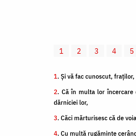
1
2
3
4
5
1
. Şi vă fac cunoscut, fraţilo
2
. Că în multa lor încercare 
dărniciei lor,
3
. Căci mărturisesc că de voi
4
. Cu multă rugăminte cerând h