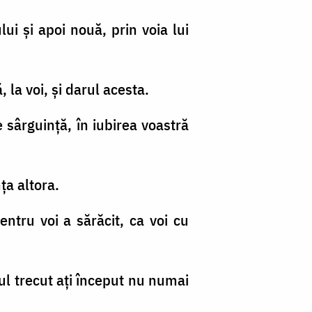
ui şi apoi nouă, prin voia lui
 la voi, şi darul acesta.
ce sârguinţă, în iubirea voastră
ţa altora.
entru voi a sărăcit, ca voi cu
nul trecut aţi început nu numai