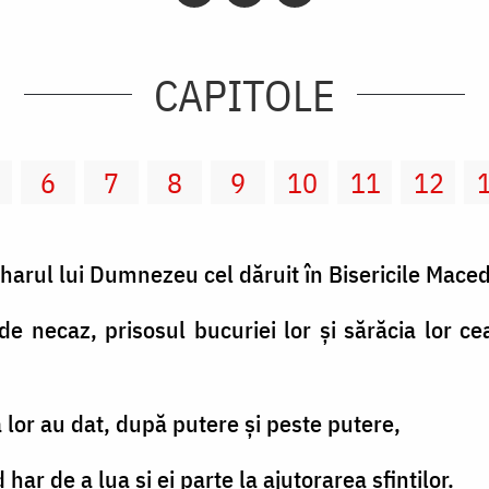
CAPITOLE
6
7
8
9
10
11
12
r, harul lui Dumnezeu cel dăruit în Bisericile Maced
de necaz, prisosul bucuriei lor şi sărăcia lor c
a lor au dat, după putere şi peste putere,
ar de a lua şi ei parte la ajutorarea sfinţilor.