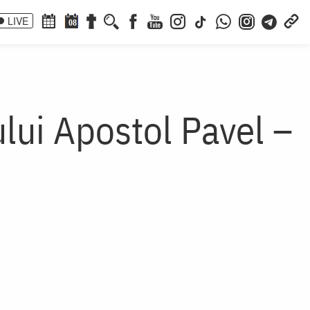
LIVE
08
ului Apostol Pavel –