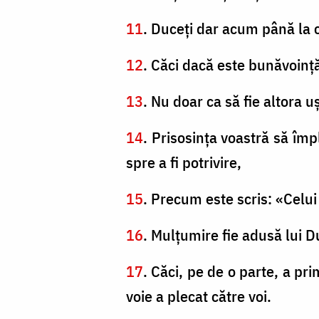
11
. Duceţi dar acum până la ca
12
. Căci dacă este bunăvoinţă
13
. Nu doar ca să fie altora uş
14
. Prisosinţa voastră să împ
spre a fi potrivire,
15
. Precum este scris: «Celui c
16
. Mulţumire fie adusă lui D
17
. Căci, pe de o parte, a pr
voie a plecat către voi.