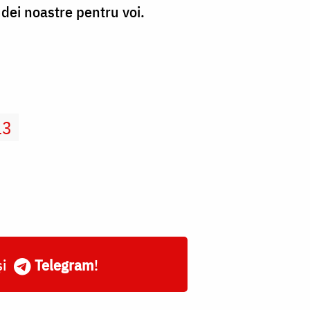
audei noastre pentru voi.
13
și
Telegram
!