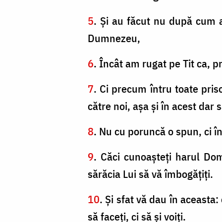
5
. Şi au făcut nu după cum au
Dumnezeu,
6
. Încât am rugat pe Tit ca, p
7
. Ci precum întru toate priso
către noi, aşa şi în acest dar s
8
. Nu cu poruncă o spun, ci în
9
. Căci cunoaşteţi harul Domn
sărăcia Lui să vă îmbogăţiţi.
10
. Şi sfat vă dau în aceasta
să faceţi, ci să şi voiţi.