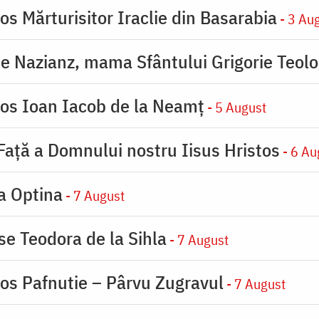
os Mărturisitor Iraclie din Basarabia
- 3 Au
de Nazianz, mama Sfântului Grigorie Teolo
ios Ioan Iacob de la Neamț
- 5 August
 Faţă a Domnului nostru Iisus Hristos
- 6 Au
la Optina
- 7 August
se Teodora de la Sihla
- 7 August
ios Pafnutie – Pârvu Zugravul
- 7 August