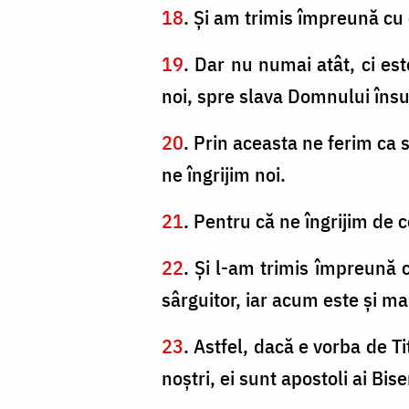
18
. Şi am trimis împreună cu e
19
. Dar nu numai atât, ci est
noi, spre slava Domnului însu
20
. Prin aceasta ne ferim ca
ne îngrijim noi.
21
. Pentru că ne îngrijim de 
22
. Şi l-am trimis împreună c
sârguitor, iar acum este şi mai
23
. Astfel, dacă e vorba de Ti
noştri, ei sunt apostoli ai Biser