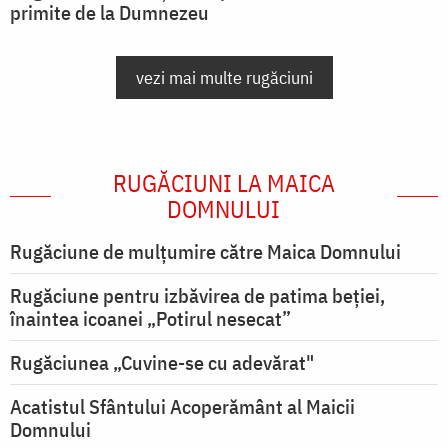
primite de la Dumnezeu
vezi mai multe rugăciuni
RUGĂCIUNI LA MAICA
DOMNULUI
Rugăciune de mulţumire către Maica Domnului
Rugăciune pentru izbăvirea de patima beției,
înaintea icoanei „Potirul nesecat”
Rugăciunea „Cuvine-se cu adevărat"
Acatistul Sfântului Acoperământ al Maicii
Domnului