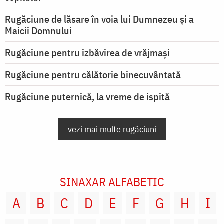
Rugăciune de lăsare în voia lui Dumnezeu şi a
Maicii Domnului
Rugăciune pentru izbăvirea de vrăjmași
Rugăciune pentru călătorie binecuvântată
Rugăciune puternică, la vreme de ispită
vezi mai multe rugăciuni
SINAXAR ALFABETIC
A
B
C
D
E
F
G
H
I