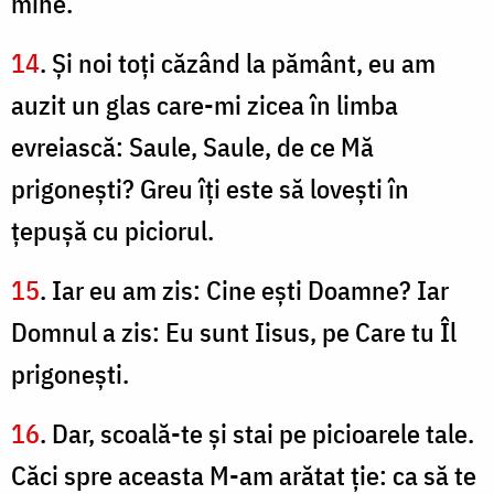
mine.
14
. Şi noi toţi căzând la pământ, eu am
auzit un glas care-mi zicea în limba
evreiască: Saule, Saule, de ce Mă
prigoneşti? Greu îţi este să loveşti în
ţepuşă cu piciorul.
15
. Iar eu am zis: Cine eşti Doamne? Iar
Domnul a zis: Eu sunt Iisus, pe Care tu Îl
prigoneşti.
16
. Dar, scoală-te şi stai pe picioarele tale.
Căci spre aceasta M-am arătat ţie: ca să te