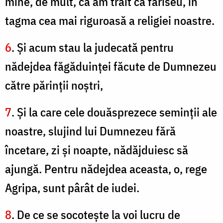
mine, de mult, că am trăit ca fariseu, în
tagma cea mai riguroasă a religiei noastre.
6
. Şi acum stau la judecată pentru
nădejdea făgăduinţei făcute de Dumnezeu
către părinţii noştri,
7
. Şi la care cele douăsprezece seminţii ale
noastre, slujind lui Dumnezeu fără
încetare, zi şi noapte, nădăjduiesc să
ajungă. Pentru nădejdea aceasta, o, rege
Agripa, sunt pârât de iudei.
8
. De ce se socoteşte la voi lucru de