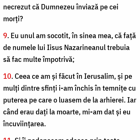
necrezut că Dumnezeu înviază pe cei
morţi?
9
. Eu unul am socotit, în sinea mea, că faţă
de numele lui Iisus Nazarineanul trebuia
să fac multe împotrivă;
10
. Ceea ce am şi făcut în Ierusalim, şi pe
mulţi dintre sfinţi i-am închis în temniţe cu
puterea pe care o luasem de la arhierei. Iar
când erau daţi la moarte, mi-am dat şi eu
încuviinţarea.