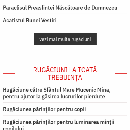
Paraclisul Preasfintei Născătoare de Dumnezeu
Acatistul Bunei Vestiri
vezi mai multe rugăciuni
RUGĂCIUNI LA TOATĂ
TREBUINȚA
Rugăciune către Sfântul Mare Mucenic Mina,
pentru ajutor la găsirea lucrurilor pierdute
Rugăciunea părinților pentru copii
Rugăciunea părinților pentru luminarea minţii
copilului