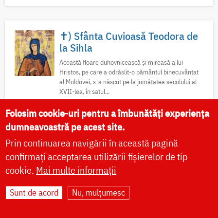
✝) Sfânta Cuvioasă Teodora de
la Sihla
Această floare duhovnicească și mireasă a lui
Hristos, pe care a odrăslit-o pământul binecuvântat
al Moldovei, s-a născut pe la jumătatea secolului al
XVII-lea, în satul...
Folosim cookie-uri pentru a îmbunătăți experiența
Acatist
Rugăciuni
Viață
Minuni
Icoane
dumneavoastră pe acest site.
Sfinte moaște
Locuri de pelerinaj
Predici
Video
Prin continuarea navigării în această pagină
Fotografii
confirmați acceptarea utilizării fișierelor de tip
cookie.
Mai multe informații
Sunt de acord
Nu, mulțumesc
După-prăznuirea Schimbării la
Față a Domnului