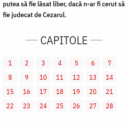
putea să fie lăsat liber, dacă n-ar fi cerut să
fie judecat de Cezarul.
CAPITOLE
1
2
3
4
5
6
7
8
9
10
11
12
13
14
15
16
17
18
19
20
21
22
23
24
25
26
27
28