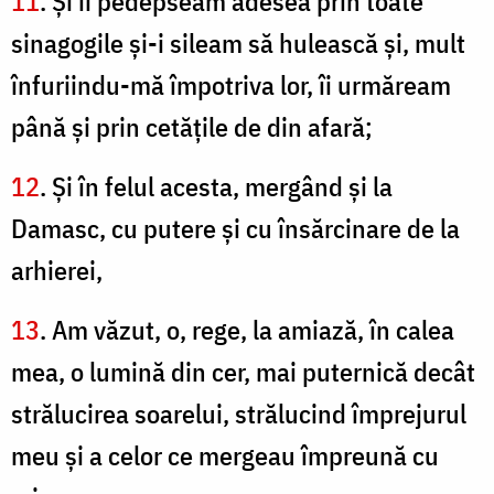
11
. Şi îi pedepseam adesea prin toate
sinagogile şi-i sileam să hulească şi, mult
înfuriindu-mă împotriva lor, îi urmăream
până şi prin cetăţile de din afară;
12
. Şi în felul acesta, mergând şi la
Damasc, cu putere şi cu însărcinare de la
arhierei,
13
. Am văzut, o, rege, la amiază, în calea
mea, o lumină din cer, mai puternică decât
strălucirea soarelui, strălucind împrejurul
meu şi a celor ce mergeau împreună cu