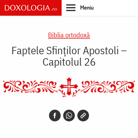
Skip
Meniu
to
main
Main
content
navigation
Biblia ortodoxă
Faptele Sfinților Apostoli –
Capitolul 26