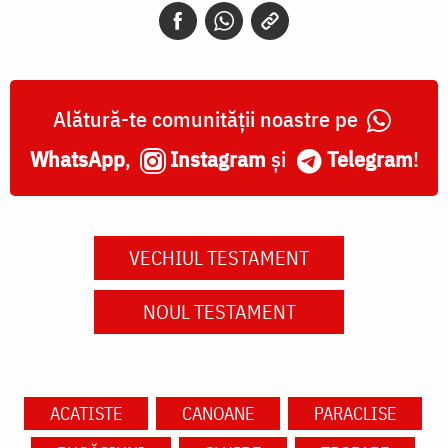
Alătură-te comunității noastre pe
WhatsApp
,
Instagram
și
Telegram
!
VECHIUL TESTAMENT
NOUL TESTAMENT
ACATISTE
CANOANE
PARACLISE