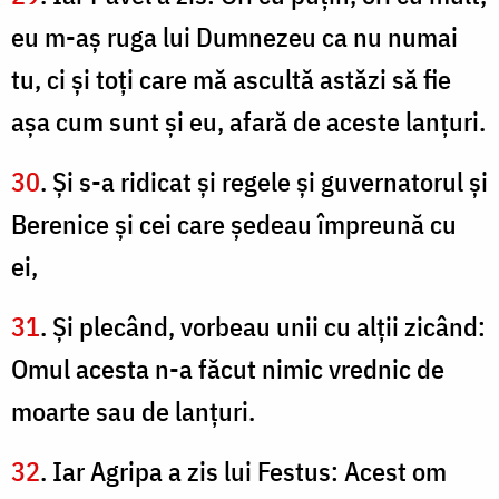
eu m-aş ruga lui Dumnezeu ca nu numai
tu, ci şi toţi care mă ascultă astăzi să fie
aşa cum sunt şi eu, afară de aceste lanţuri.
30
. Şi s-a ridicat şi regele şi guvernatorul şi
Berenice şi cei care şedeau împreună cu
ei,
31
. Şi plecând, vorbeau unii cu alţii zicând:
Omul acesta n-a făcut nimic vrednic de
moarte sau de lanţuri.
32
. Iar Agripa a zis lui Festus: Acest om