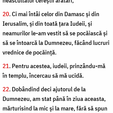
neascultător cereştii arătări;
20
. Ci mai întâi celor din Damasc şi din
Ierusalim, şi din toată ţara Iudeii, şi
neamurilor le-am vestit să se pocăiască şi
să se întoarcă la Dumnezeu, făcând lucruri
vrednice de pocăinţă.
21
. Pentru acestea, iudeii, prinzându-mă
în templu, încercau să mă ucidă.
22
. Dobândind deci ajutorul de la
Dumnezeu, am stat până în ziua aceasta,
mărturisind la mic şi la mare, fără să spun