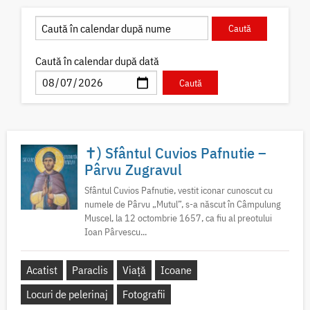
Caută în calendar după dată
✝) Sfântul Cuvios Pafnutie –
Pârvu Zugravul
Sfântul Cuvios Pafnutie, vestit iconar cunoscut cu
numele de Pârvu „Mutul”, s-a născut în Câmpulung
Muscel, la 12 octombrie 1657, ca fiu al preotului
Ioan Pârvescu...
Acatist
Paraclis
Viață
Icoane
Locuri de pelerinaj
Fotografii