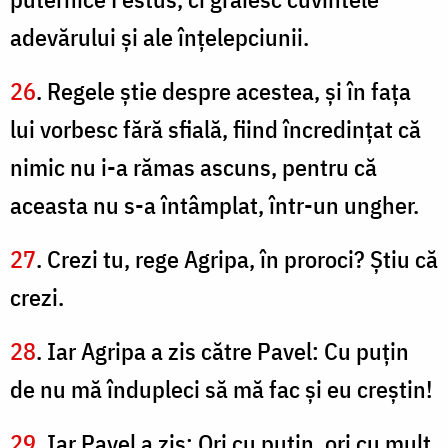
adevărului şi ale înţelepciunii.
26
. Regele ştie despre acestea, şi în faţa
lui vorbesc fără sfială, fiind încredinţat că
nimic nu i-a rămas ascuns, pentru că
aceasta nu s-a întâmplat, într-un ungher.
27
. Crezi tu, rege Agripa, în proroci? Ştiu că
crezi.
28
. Iar Agripa a zis către Pavel: Cu puţin
de nu mă îndupleci să mă fac şi eu creştin!
29
. Iar Pavel a zis: Ori cu puţin, ori cu mult,