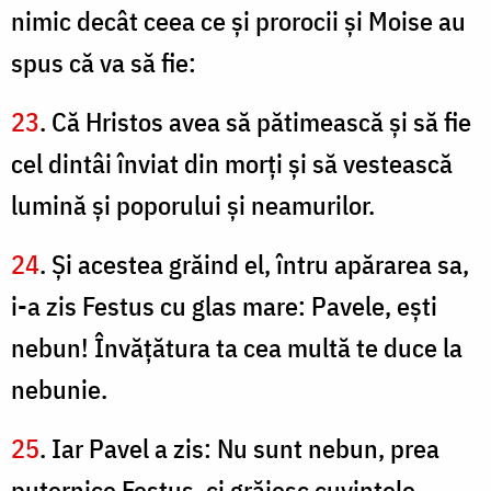
nimic decât ceea ce şi prorocii şi Moise au
spus că va să fie:
23
. Că Hristos avea să pătimească şi să fie
cel dintâi înviat din morţi şi să vestească
lumină şi poporului şi neamurilor.
24
. Şi acestea grăind el, întru apărarea sa,
i-a zis Festus cu glas mare: Pavele, eşti
nebun! Învăţătura ta cea multă te duce la
nebunie.
25
. Iar Pavel a zis: Nu sunt nebun, prea
puternice Festus, ci grăiesc cuvintele