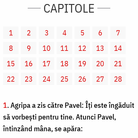
CAPITOLE
1
2
3
4
5
6
7
8
9
10
11
12
13
14
15
16
17
18
19
20
21
22
23
24
25
26
27
28
1
. Agripa a zis către Pavel: Îţi este îngăduit
să vorbeşti pentru tine. Atunci Pavel,
întinzând mâna, se apăra: