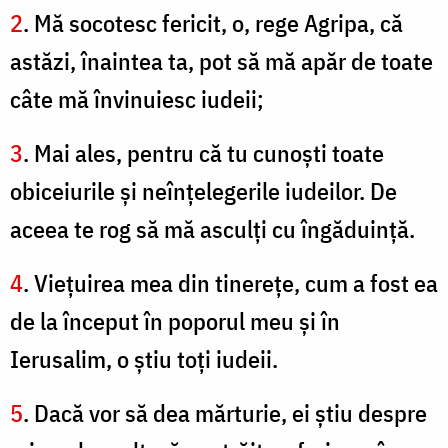
2
. Mă socotesc fericit, o, rege Agripa, că
astăzi, înaintea ta, pot să mă apăr de toate
câte mă învinuiesc iudeii;
3
. Mai ales, pentru că tu cunoşti toate
obiceiurile şi neînţelegerile iudeilor. De
aceea te rog să mă asculţi cu îngăduinţă.
4
. Vieţuirea mea din tinereţe, cum a fost ea
de la început în poporul meu şi în
Ierusalim, o ştiu toţi iudeii.
5
. Dacă vor să dea mărturie, ei ştiu despre