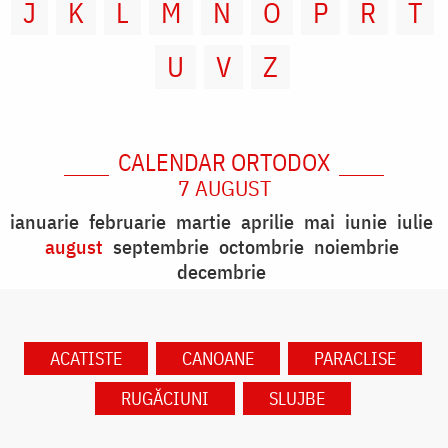
J
K
L
M
N
O
P
R
T
U
V
Z
CALENDAR ORTODOX
7 AUGUST
ianuarie
februarie
martie
aprilie
mai
iunie
iulie
august
septembrie
octombrie
noiembrie
decembrie
ACATISTE
CANOANE
PARACLISE
RUGĂCIUNI
SLUJBE