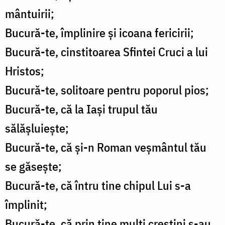
mântuirii;
Bucură-te, împlinire și icoana fericirii;
Bucură-te, cinstitoarea Sfintei Cruci a lui
Hristos;
Bucură-te, solitoare pentru poporul pios;
Bucură-te, că la Iași trupul tău
sălășluiește;
Bucură-te, că și-n Roman veșmântul tău
se găsește;
Bucură-te, că întru tine chipul Lui s-a
împlinit;
Bucură-te, că prin tine mulți creștini s-au