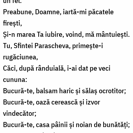
un fel.
Preabune, Doamne, iartă-mi păcatele
firești,
Și-n marea Ta iubire, voind, mă mântuiești.
Tu, Sfintei Parascheva, primește-i
rugăciunea,
Căci, după rânduială, i-ai dat pe veci
cununa:
Bucură-te, balsam haric și sălaș ocrotitor;
Bucură-te, oază cerească și izvor
vindecător;
Bucură-te, casa pâinii și noian de bunătăți;