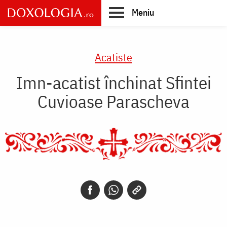
Skip
Meniu
to
main
Main
content
navigation
Acatiste
Imn-acatist închinat Sfintei
Cuvioase Parascheva