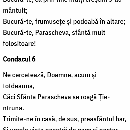
mântuit;
Bucură-te, frumusețe și podoabă în altare;
Bucură-te, Parascheva, sfântă mult
folositoare!
Condacul 6
Ne cercetează, Doamne, acum și
totdeauna,
Căci Sfânta Parascheva se roagă Ție-
ntruna.
Trimite-ne în casă, de sus, preasfântul har,
Și umple viața noastră de pace și nectar,