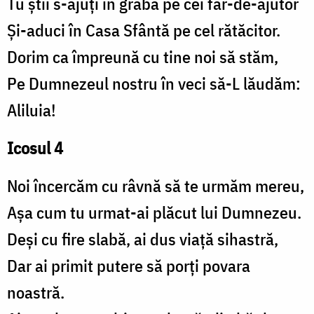
Tu știi s-ajuți în grabă pe cei făr-de-ajutor
Și-aduci în Casa Sfântă pe cel rătăcitor.
Dorim ca împreună cu tine noi să stăm,
Pe Dumnezeul nostru în veci să-L lăudăm:
Aliluia!
Icosul 4
Noi încercăm cu râvnă să te urmăm mereu,
Așa cum tu urmat-ai plăcut lui Dumnezeu.
Deși cu fire slabă, ai dus viață sihastră,
Dar ai primit putere să porți povara
noastră.