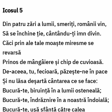
Icosul 5
Din patru zări a lumii, smeriți, românii vin,
Să se închine ție, cântându-ți imn divin.
Căci prin ale tale moaște miresme se
revarsă
Prinos de mângâiere și chip de cuvioasă.
De-aceea, tu, fecioară, păzește-ne în pace
Și nu lăsa deșartă cântarea ce se face:
Bucură-te, biruință în a lumii osteneală;
Bucură-te, îndrăznire în a noastră îndoială;
Bucură-te, ușă sfântă către calea