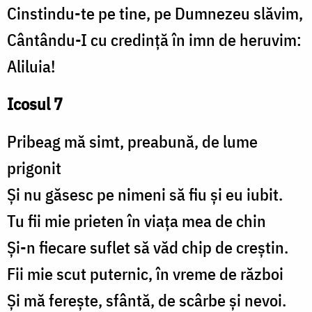
Cinstindu-te pe tine, pe Dumnezeu slăvim,
Cântându-I cu credință în imn de heruvim:
Aliluia!
Icosul 7
Pribeag mă simt, preabună, de lume
prigonit
Și nu găsesc pe nimeni să fiu și eu iubit.
Tu fii mie prieten în viața mea de chin
Și-n fiecare suflet să văd chip de creștin.
Fii mie scut puternic, în vreme de război
Și mă ferește, sfântă, de scârbe și nevoi.