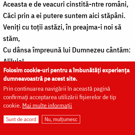
Aceasta e de veacuri cinstită-ntre români,
Căci prin a ei putere suntem aici stăpâni.
Veniți cu toții astăzi, în preajma-i noi să
stăm,
Cu dânsa împreună lui Dumnezeu cântăm:
Aliluia!
Folosim cookie-uri pentru a îmbunătăți experiența
Icosul 9
dumneavoastră pe acest site.
Prin continuarea navigării în această pagină
Veniți toți credincioșii cu sufletele curate,
confirmați acceptarea utilizării fișierelor de tip
Chemați de Cuvioasa, la Roman, în cetate,
cookie.
Mai multe informații
Să sărutăm cu grijă sfințitul ei veșmânt,
Sunt de acord
Nu, mulțumesc
Ce-a fost cort și podoabă a trupului ei