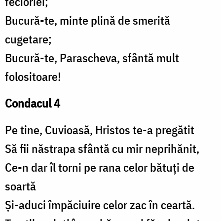
fecioriei;
Bucură-te, minte plină de smerită
cugetare;
Bucură-te, Parascheva, sfântă mult
folositoare!
Condacul 4
Pe tine, Cuvioasă, Hristos te-a pregătit
Să fii năstrapa sfântă cu mir neprihănit,
Ce-n dar îl torni pe rana celor bătuți de
soartă
Și-aduci împăciuire celor zac în ceartă.