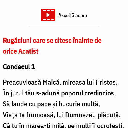
Ascultă acum
Rugăciuni care se citesc înainte de
orice Acatist
Condacul 1
Preacuvioasă Maică, mireasa lui Hristos,
În jurul tău s-adună poporul credincios,
Să laude cu pace și bucurie multă,
Viața ta frumoasă, lui Dumnezeu plăcută.
Că tu în marea-ți milă, pe mulți îi ocrotești,