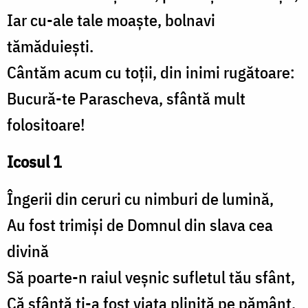
Iar cu-ale tale moaște, bolnavi
tămăduiești.
Cântăm acum cu toții, din inimi rugătoare:
Bucură-te Parascheva, sfântă mult
folositoare!
Icosul 1
Îngerii din ceruri cu nimburi de lumină,
Au fost trimiși de Domnul din slava cea
divină
Să poarte-n raiul veșnic sufletul tău sfânt,
Că sfântă ți-a fost viața plinită pe pământ.