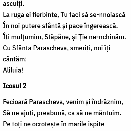
asculți.
La ruga ei fierbinte, Tu faci să se-nnoiască
În noi putere sfântă și pace îngerească.
Îți mulțumim, Stăpâne, și Ție ne-nchinăm.
Cu Sfânta Parascheva, smeriți, noi îți
cântăm:
Aliluia!
Icosul 2
Fecioară Parascheva, venim și îndrăznim,
Să ne ajuți, preabună, ca să ne mântuim.
Pe toți ne ocrotește în marile ispite