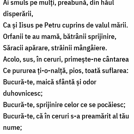
Ai smuls pe mulți, preabună, din hăul
disperării,
Ca și Iisus pe Petru cuprins de valul mării.
Orfanii te au mamă, bătrânii sprijinire,
Săracii apărare, străinii mângâiere.
Acolo, sus, în ceruri, primește-ne cântarea
Ce pururea ți-o-nalță, pios, toată suflarea:
Bucură-te, maică sfântă și odor
duhovnicesc;
Bucură-te, sprijinire celor ce se pocăiesc;
Bucură-te, că în ceruri s-a preamărit al tău
nume;