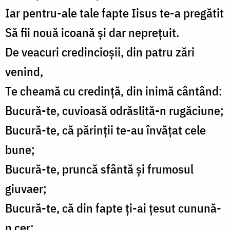
Iar pentru-ale tale fapte Iisus te-a pregătit
Să fii nouă icoană și dar neprețuit.
De veacuri credincioșii, din patru zări
venind,
Te cheamă cu credință, din inimă cântând:
Bucură-te, cuvioasă odrăslită-n rugăciune;
Bucură-te, că părinții te-au învățat cele
bune;
Bucură-te, pruncă sfântă și frumosul
giuvaer;
Bucură-te, că din fapte ți-ai țesut cunună-
n cer;