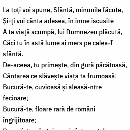
La toți voi spune, Sfântă, minunile făcute,
Și-ți voi cânta adesea, în imne iscusite
A ta viață scumpă, lui Dumnezeu plăcută,
Căci tu în astă lume ai mers pe calea-I
sfântă.
De-aceea, tu primește, din gură păcătoasă,
Cântarea ce slăvește viața ta frumoasă:
Bucură-te, cuvioasă și aleasă-ntre
fecioare;
Bucură-te, floare rară de români
îngrijitoare;