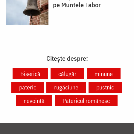
pe Muntele Tabor
Citește despre:
Biserică
călugăr
minune
pateric
rugăciune
pustnic
nevoință
Patericul românesc