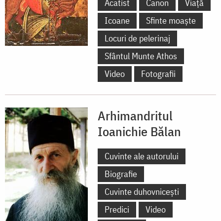
Acatist
Canon
Viață
Icoane
Sfinte moaște
Locuri de pelerinaj
Sfântul Munte Athos
Video
Fotografii
Arhimandritul
Ioanichie Bălan
Cuvinte ale autorului
Biografie
Cuvinte duhovnicești
Predici
Video