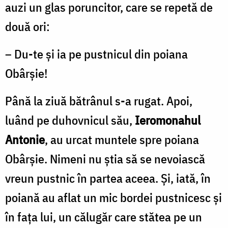
auzi un glas poruncitor, care se repetă de
două ori:
– Du-te şi ia pe pustnicul din poiana
Obârşie!
Până la ziuă bătrânul s-a rugat. Apoi,
luând pe duhovnicul său,
Ieromonahul
Antonie
, au urcat muntele spre poiana
Obârşie. Nimeni nu ştia să se nevoiască
vreun pustnic în partea aceea. Şi, iată, în
poiană au aflat un mic bordei pustnicesc şi
în faţa lui, un călugăr care stătea pe un