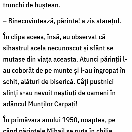
trunchi de buştean.
– Binecuvintează, părinte! a zis stareţul.
În clipa aceea, însă, au observat că
sihastrul acela necunoscut şi sfânt se
mutase din viaţa aceasta. Atunci părinţii l-
au coborât de pe munte şi l-au îngropat în
schit, alături de biserică. Câţi pustnici
sfinţi s-au nevoit neştiuţi de oameni în
adâncul Munţilor Carpaţi!
În primăvara anului 1950, noaptea, pe
când părintele Mihail se ruga în chilie,