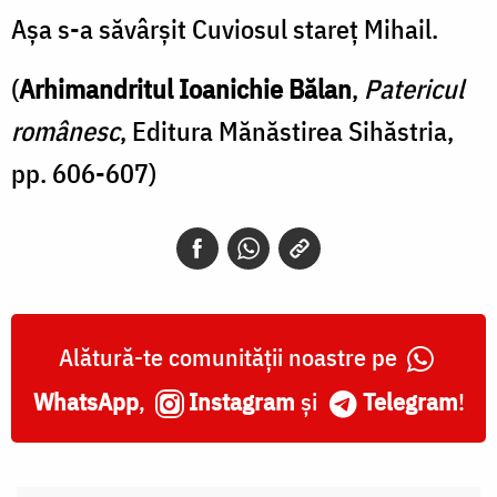
Aşa s-a săvârşit Cuviosul stareţ Mihail.
(
Arhimandritul Ioanichie Bălan
,
Patericul
românesc
, Editura Mănăstirea Sihăstria,
pp. 606-607)
Alătură-te comunității noastre pe
WhatsApp
,
Instagram
și
Telegram
!