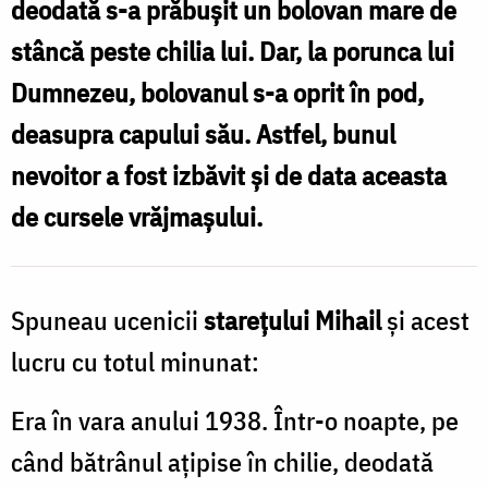
deodată s-a prăbuşit un bolovan mare de
Bădilă
stâncă peste chilia lui. Dar, la porunca lui
/
Dumnezeu, bolovanul s-a oprit în pod,
Foto:
deasupra capului său. Astfel, bunul
Oana
nevoitor a fost izbăvit şi de data aceasta
Nechifor
de cursele vrăjmaşului.
Spuneau ucenicii
stareţului Mihail
şi acest
lucru cu totul minunat:
Era în vara anului 1938. Într-o noapte, pe
când bătrânul aţipise în chilie, deodată