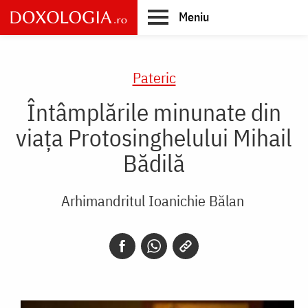
Skip
Meniu
to
main
Main
content
navigation
Pateric
Întâmplările minunate din
viața Protosinghelului Mihail
Bădilă
Arhimandritul Ioanichie Bălan