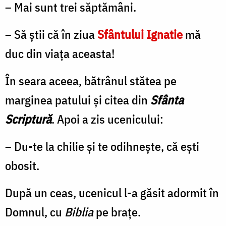
– Mai sunt trei săptămâni.
– Să ştii că în ziua
Sfântului Ignatie
mă
duc din viaţa aceasta!
În seara aceea, bătrânul stătea pe
marginea patului şi citea din
Sfânta
Scriptură
. Apoi a zis ucenicului:
– Du-te la chilie şi te odihneşte, că eşti
obosit.
După un ceas, ucenicul l-a găsit adormit în
Domnul, cu
Biblia
pe braţe.