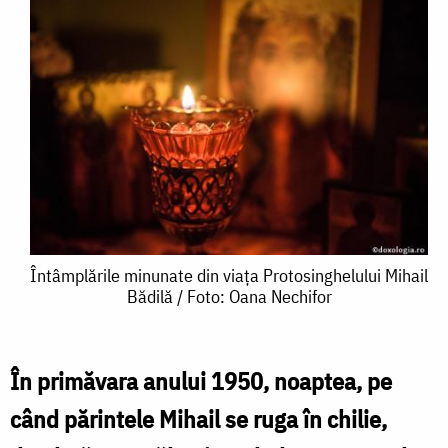
Întâmplările
Întâmplările minunate din viața Protosinghelului Mihail
Bădilă / Foto: Oana Nechifor
minunate
din
viața
În primăvara anului 1950, noaptea, pe
Protosinghelului
când părintele Mihail se ruga în chilie,
Mihail