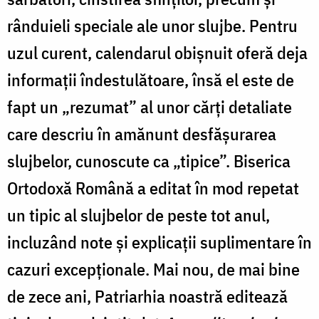
N
rânduieli speciale ale unor slujbe. Pentru
uzul curent, calendarul obișnuit oferă deja
informații îndestulătoare, însă el este de
fapt un „rezumat” al unor cărți detaliate
care descriu în amănunt desfășurarea
slujbelor, cunoscute ca „tipice”. Biserica
Ortodoxă Română a editat în mod repetat
un tipic al slujbelor de peste tot anul,
incluzând note și explicații suplimentare în
cazuri excepționale. Mai nou, de mai bine
de zece ani, Patriarhia noastră editează