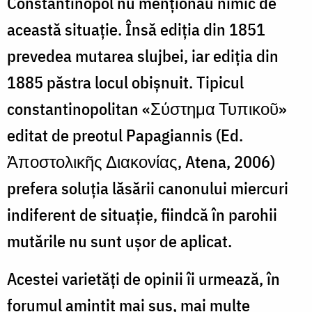
Constantinopol nu menționau nimic de
această situație. Însă ediția din 1851
prevedea mutarea slujbei, iar ediția din
1885 păstra locul obișnuit. Tipicul
constantinopolitan «Σύστημα Τυπικοῦ»
editat de preotul Papagiannis (Ed.
Ἀποστολικῆς Διακονίας, Atena, 2006)
prefera soluția lăsării canonului miercuri
indiferent de situație, fiindcă în parohii
mutările nu sunt ușor de aplicat.
Acestei varietăți de opinii îi urmează, în
forumul amintit mai sus, mai multe