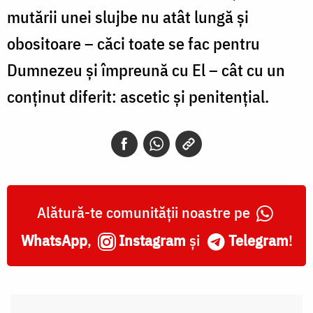
mutării unei slujbe nu atât lungă și
obositoare – căci toate se fac pentru
Dumnezeu și împreună cu El – cât cu un
conținut diferit: ascetic și penitențial.
Alătură-te comunității noastre pe
WhatsApp
,
Instagram
și
Telegram
!