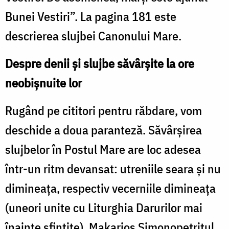
Bunei Vestiri”. La pagina 181 este
descrierea slujbei Canonului Mare.
Despre denii și slujbe săvârșite la ore
neobișnuite lor
Rugând pe cititori pentru răbdare, vom
deschide a doua paranteză. Săvârșirea
slujbelor în Postul Mare are loc adesea
într-un ritm devansat: utreniile seara și nu
dimineața, respectiv vecerniile dimineața
(uneori unite cu Liturghia Darurilor mai
înainte sfințite). Makarios Simonopetritul,