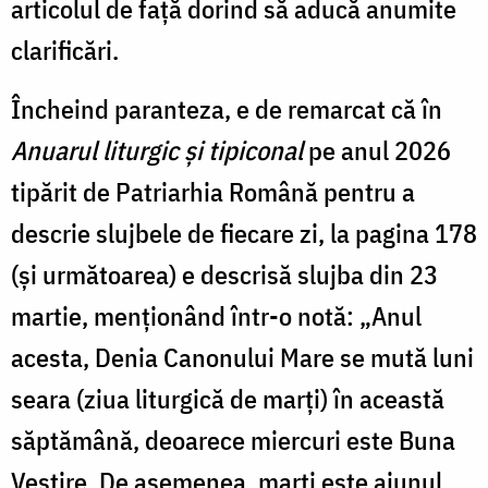
articolul de față dorind să aducă anumite
clarificări.
Încheind paranteza, e de remarcat că în
Anuarul liturgic și tipiconal
pe anul 2026
tipărit de Patriarhia Română pentru a
descrie slujbele de fiecare zi, la pagina 178
(și următoarea) e descrisă slujba din 23
martie, menționând într-o notă: „Anul
acesta, Denia Canonului Mare se mută luni
seara (ziua liturgică de marți) în această
săptămână, deoarece miercuri este Buna
Vestire. De asemenea, marți este ajunul