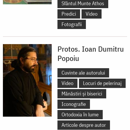
Sfântul Munte Athos
Predici
Video
Fotografii
Protos. Ioan Dumitru
Popoiu
Cuvinte ale autorului
Video
Locuri de pelerinaj
Mănăstiri și biserici
Iconografie
Ortodoxia în lume
Articole despre autor