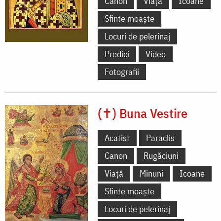
Canon
Viață
Icoane
Sfinte moaște
Locuri de pelerinaj
Predici
Video
Fotografii
(✝) Buna Vestire
Acatist
Paraclis
Canon
Rugăciuni
Viață
Minuni
Icoane
Sfinte moaște
Locuri de pelerinaj