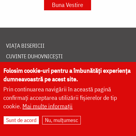
Buna Vestire
VIAȚA BISERICII
CUVINTE DUHOVNICEȘTI
FAMILIE
Folosim cookie-uri pentru a îmbunătăți experiența
LITURGICĂ
dumneavoastră pe acest site.
BIBLIOTECĂ
Prin continuarea navigării în această pagină
confirmați acceptarea utilizării fișierelor de tip
ÎNTREABĂ PREOTUL
cookie.
Mai multe informații
MEDIA
ȘTIRI
Sunt de acord
Nu, mulțumesc
HRAMUL SFINTEI CUVIOASE PARASCHEVA