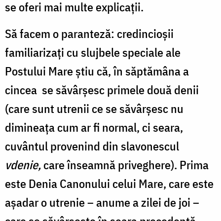
se oferi mai multe explicații.
Să facem o paranteză: credincioșii
familiarizați cu slujbele speciale ale
Postului Mare știu că, în săptămâna a
cincea se săvârșesc primele două denii
(care sunt utrenii ce se săvârșesc nu
dimineața cum ar fi normal, ci seara,
cuvântul provenind din slavonescul
vdenie,
care înseamnă priveghere). Prima
este Denia Canonului celui Mare, care este
așadar o utrenie – anume a zilei de joi –
care se săvârșește în seara precedentă,