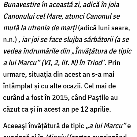
Bunavestire în această zi, adică în joia
Canonului cel Mare, atunci Canonul se
mută la utrenia de marți
(adică luni seara,
n.n.)
, iar joi se face slujba sărbătorii (a se
vedea îndrumările din „Învățătura de tipic
a lui Marcu” (VI, 2, lit. N) în Triod
”. Prin
urmare, situația din acest an s-a mai
întâmplat și cu alte ocazii. Cel mai de
curând a fost în 2015, când Paștile au
căzut ca și în acest an pe 12 aprilie.
Aceeași învățătură de tipic
„a lui Marcu”
e
cuprinsă și în
Mineiul
(cartea cuprinzând