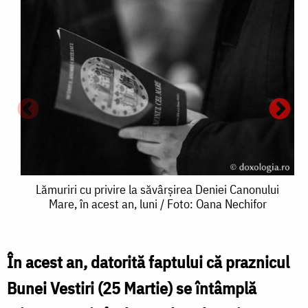
Lămuriri
Lămuriri cu privire la săvârșirea Deniei Canonului
Mare, în acest an, luni / Foto: Oana Nechifor
cu
privire
la
În acest an, datorită faptului că praznicul
L
săvârșirea
Bunei Vestiri (25 Martie) se întâmplă
Deniei