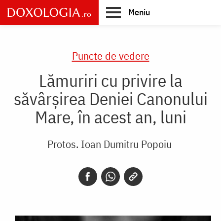
Skip
Meniu
to
main
Main
content
navigation
Puncte de vedere
Lămuriri cu privire la
săvârșirea Deniei Canonului
Mare, în acest an, luni
Protos. Ioan Dumitru Popoiu