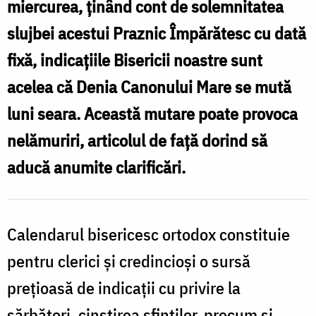
miercurea, ținând cont de solemnitatea
p
Canonului
slujbei acestui Praznic Împărătesc cu dată
l
Mare,
fixă, indicațiile Bisericii noastre sunt
s
în
acelea că Denia Canonului Mare se mută
D
acest
luni seara. Această mutare poate provoca
an,
nelămuriri, articolul de față dorind să
luni
aducă anumite clarificări.
î
/
a
Foto:
a
Oana
Calendarul bisericesc ortodox constituie
l
Nechifor
pentru clerici și credincioși o sursă
/
prețioasă de indicații cu privire la
F
sărbători, cinstirea sfinților, precum și