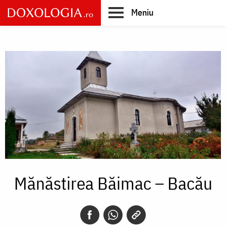
Skip
Meniu
to
main
Main
content
navigation
Mănăstirea Băimac – Bacău