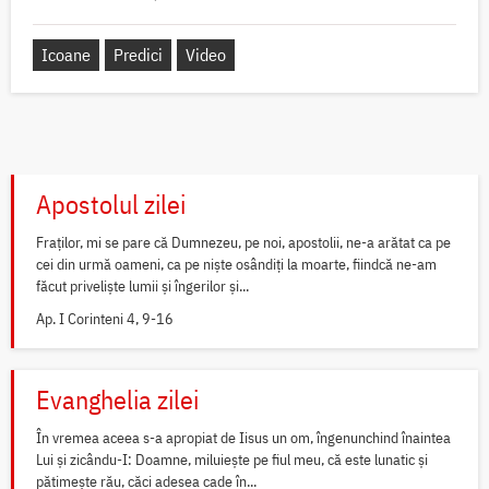
Icoane
Predici
Video
Apostolul zilei
Fraților, mi se pare că Dumnezeu, pe noi, apostolii, ne-a arătat ca pe
cei din urmă oameni, ca pe niște osândiți la moarte, fiindcă ne-am
făcut priveliște lumii și îngerilor și...
Ap. I Corinteni 4, 9-16
Evanghelia zilei
În vremea aceea s-a apropiat de Iisus un om, îngenunchind înaintea
Lui și zicându-I: Doamne, miluiește pe fiul meu, că este lunatic și
pătimește rău, căci adesea cade în...