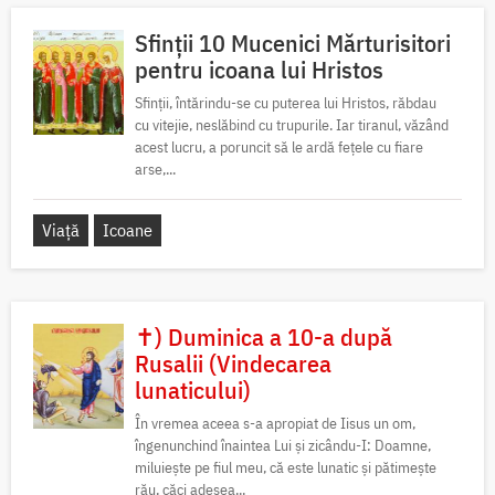
Sfinții 10 Mucenici Mărturisitori
pentru icoana lui Hristos
Sfinții, întărindu-se cu puterea lui Hristos, răbdau
cu vitejie, neslăbind cu trupurile. Iar tiranul, văzând
acest lucru, a poruncit să le ardă fețele cu fiare
arse,...
Viață
Icoane
✝) Duminica a 10-a după
Rusalii (Vindecarea
lunaticului)
În vremea aceea s-a apropiat de Iisus un om,
îngenunchind înaintea Lui și zicându-I: Doamne,
miluiește pe fiul meu, că este lunatic și pătimește
rău, căci adesea...