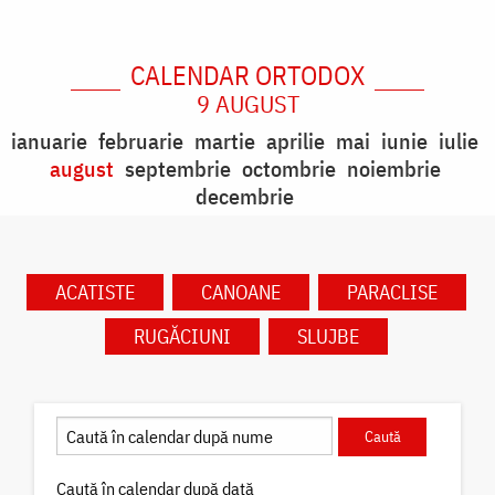
CALENDAR ORTODOX
9 AUGUST
ianuarie
februarie
martie
aprilie
mai
iunie
iulie
august
septembrie
octombrie
noiembrie
decembrie
ACATISTE
CANOANE
PARACLISE
RUGĂCIUNI
SLUJBE
Caută în calendar după dată