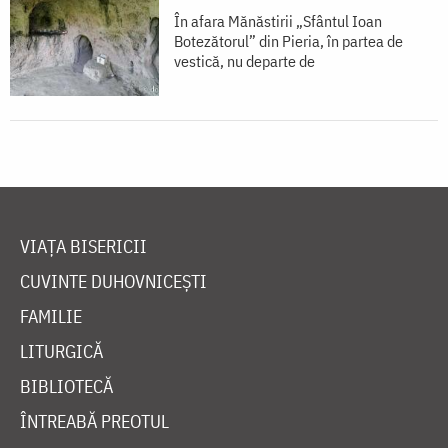
În afara Mănăstirii „Sfântul Ioan
Botezătorul” din Pieria, în partea de
vestică, nu departe de
VIAȚA BISERICII
CUVINTE DUHOVNICEȘTI
FAMILIE
LITURGICĂ
BIBLIOTECĂ
ÎNTREABĂ PREOTUL