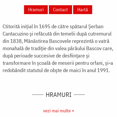
Hramuri
Contact
Hartă
Ctitorită inițial în 1695 de către spătarul Șerban
Cantacuzino și refăcută din temelii după cutremurul
din 1838, Mănăstirea Bascovele reprezintă o vatră
monahală de tradiție din valea pârâului Bascov care,
după perioade succesive de desființare și
transformare în școală de meserii pentru orfani, și-a
redobândit statutul de obște de maici în anul 1991.
HRAMURI
vezi mai multe »