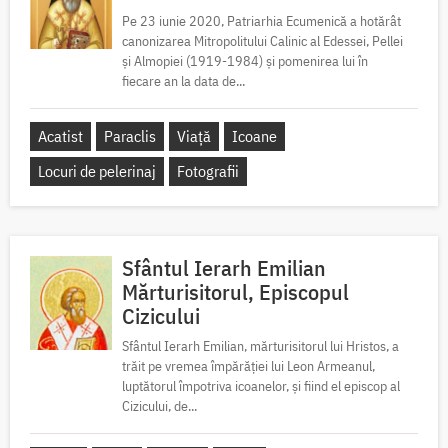
Pe 23 iunie 2020, Patriarhia Ecumenică a hotărât
canonizarea Mitropolitului Calinic al Edessei, Pellei
și Almopiei (1919-1984) și pomenirea lui în
fiecare an la data de...
Acatist
Paraclis
Viață
Icoane
Locuri de pelerinaj
Fotografii
Sfântul Ierarh Emilian
Mărturisitorul, Episcopul
Cizicului
Sfântul Ierarh Emilian, mărturisitorul lui Hristos, a
trăit pe vremea împărăției lui Leon Armeanul,
luptătorul împotriva icoanelor, și fiind el episcop al
Cizicului, de...