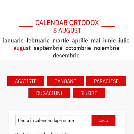
CALENDAR ORTODOX
8 AUGUST
ianuarie
februarie
martie
aprilie
mai
iunie
iulie
august
septembrie
octombrie
noiembrie
decembrie
ACATISTE
CANOANE
PARACLISE
RUGĂCIUNI
SLUJBE