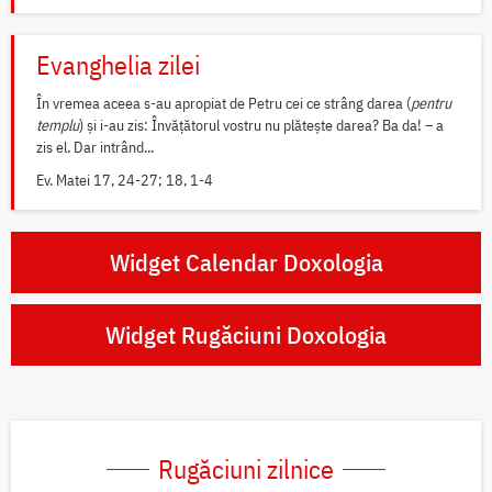
Evanghelia zilei
În vremea aceea s-au apropiat de Petru cei ce strâng darea (
pentru
templu
) și i-au zis: Învățătorul vostru nu plătește darea? Ba da! – a
zis el. Dar intrând...
Ev. Matei 17, 24-27; 18, 1-4
Widget Calendar Doxologia
Widget Rugăciuni Doxologia
Rugăciuni zilnice