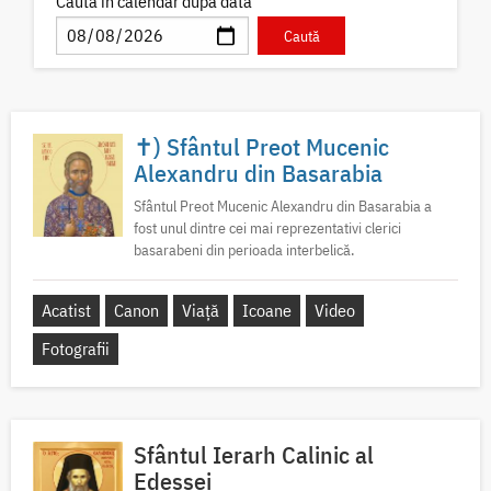
Caută în calendar după dată
✝) Sfântul Preot Mucenic
Alexandru din Basarabia
Sfântul Preot Mucenic Alexandru din Basarabia a
fost unul dintre cei mai reprezentativi clerici
basarabeni din perioada interbelică.
Acatist
Canon
Viață
Icoane
Video
Fotografii
Sfântul Ierarh Calinic al
Edessei