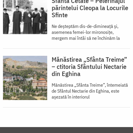
Sfânta Cetate – Pelerinajul
părintelui Cleopa la Locurile
Sfinte
Ne deșteptăm dis-de-dimineață și,
asemenea femei-lor mironosițe,
mergem mai întâi să ne închinăm la
Mănăstirea „Sfânta Treime”
– ctitoria Sfântului Nectarie
din Eghina
Mănăstirea „Sfânta Treime”, întemeiată
de Sfântul Nectarie din Eghina, este
aşezată în interiorul