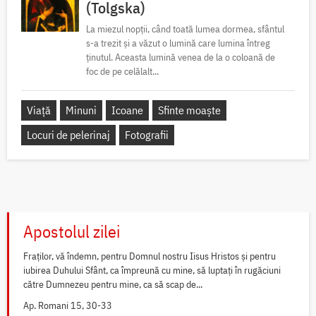
(Tolgska)
La miezul nopții, când toată lumea dormea, sfântul
s-a trezit și a văzut o lumină care lumina întreg
ținutul. Aceasta lumină venea de la o coloană de
foc de pe celălalt...
Viață
Minuni
Icoane
Sfinte moaște
Locuri de pelerinaj
Fotografii
Apostolul zilei
Fraților, vă îndemn, pentru Domnul nostru Iisus Hristos și pentru
iubirea Duhului Sfânt, ca împreună cu mine, să luptați în rugăciuni
către Dumnezeu pentru mine, ca să scap de...
Ap. Romani 15, 30-33