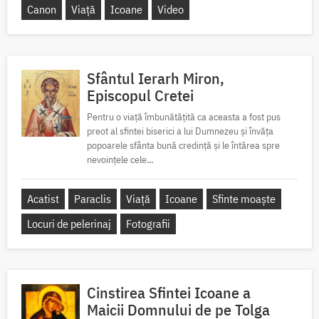
Canon
Viață
Icoane
Video
Sfântul Ierarh Miron,
Episcopul Cretei
Pentru o viață îmbunătățită ca aceasta a fost pus
preot al sfintei biserici a lui Dumnezeu și învăța
popoarele sfânta bună credință și le întărea spre
nevoințele cele...
Acatist
Paraclis
Viață
Icoane
Sfinte moaște
Locuri de pelerinaj
Fotografii
Cinstirea Sfintei Icoane a
Maicii Domnului de pe Tolga