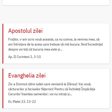
Apostolul zilei
Fraților, v-am scris vouă aceasta, ca nu cumva, la venirea mea, să
am întristare de la aceia care trebuie să mă bucure, fiind încredințat
despre voi toți că bucuria mea este și...
Ap. II Corinteni 2, 3-15
Evanghelia zilei
Zis-a Domnul către iudeii care veniseră la Dânsul: Vai vouă,
cărturarilor și fariseilor fățarnici! Pentru că închideți Împărăția
Cerurilor înaintea oamenilor; voi nu intrați și...
Ev. Matei 23, 13-22