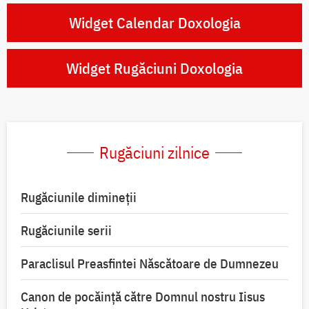
Widget Calendar Doxologia
Widget Rugăciuni Doxologia
Rugăciuni zilnice
Rugăciunile dimineții
Rugăciunile serii
Paraclisul Preasfintei Născătoare de Dumnezeu
Canon de pocăință către Domnul nostru Iisus