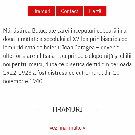
Hramuri
Contact
Hartă
Mănăstirea Buluc, ale cărei începuturi coboară în a
doua jumătate a secolului al XV-lea prin biserica de
lemn ridicată de boierul Ioan Caragea – devenit
ulterior starețul Isaia –, cuprinde o clopotniță și chilii
noi pentru maici, după ce biserica de zid din perioada
1922-1928 a fost distrusă de cutremurul din 10
noiembrie 1940.
HRAMURI
vezi mai multe »