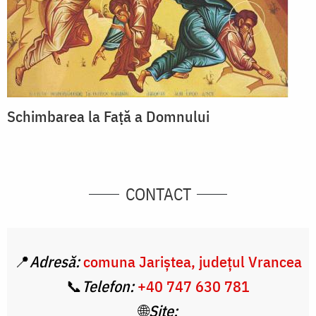
Schimbarea la Față a Domnului
CONTACT
📍
Adresă:
comuna Jariștea, județul Vrancea
📞
Telefon:
+40 747 630 781
🌐
Site: