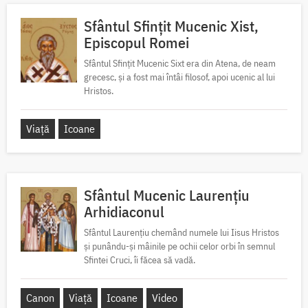
Sfântul Sfințit Mucenic Xist,
Episcopul Romei
Sfântul Sfințit Mucenic Sixt era din Atena, de neam
grecesc, și a fost mai întâi filosof, apoi ucenic al lui
Hristos.
Viață
Icoane
Sfântul Mucenic Laurențiu
Arhidiaconul
Sfântul Laurențiu chemând numele lui Iisus Hristos
și punându-și mâinile pe ochii celor orbi în semnul
Sfintei Cruci, îi făcea să vadă.
Canon
Viață
Icoane
Video