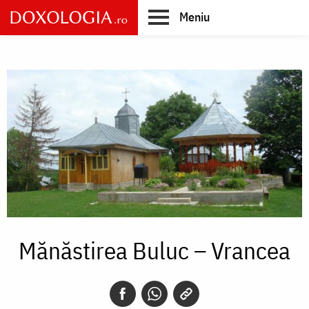
Skip
Meniu
to
main
Main
content
navigation
Mănăstirea Buluc – Vrancea