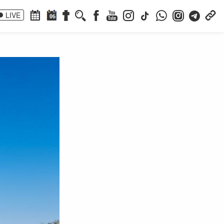
LIVE
06