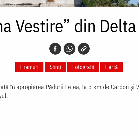
 Vestire” din Delta
Hramuri
Sfinți
Fotografii
Hartă
ată în apropierea Pădurii Letea, la 3 km de Cardon și 
șul.