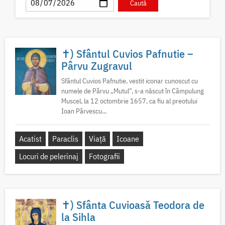
✝) Sfântul Cuvios Pafnutie –
Pârvu Zugravul
Sfântul Cuvios Pafnutie, vestit iconar cunoscut cu
numele de Pârvu „Mutul”, s-a născut în Câmpulung
Muscel, la 12 octombrie 1657, ca fiu al preotului
Ioan Pârvescu...
Acatist
Paraclis
Viață
Icoane
Locuri de pelerinaj
Fotografii
✝) Sfânta Cuvioasă Teodora de
la Sihla