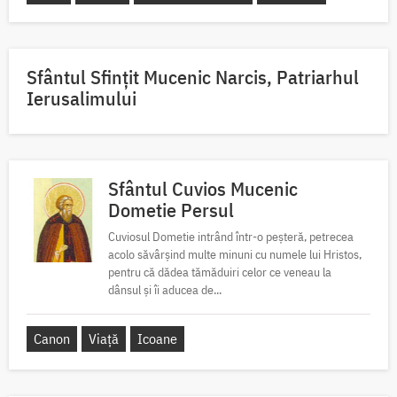
Sfântul Sfinţit Mucenic Narcis, Patriarhul
Ierusalimului
Sfântul Cuvios Mucenic
Dometie Persul
Cuviosul Dometie intrând într-o peșteră, petrecea
acolo săvârșind multe minuni cu numele lui Hristos,
pentru că dădea tămăduiri celor ce veneau la
dânsul și îi aducea de...
Canon
Viață
Icoane