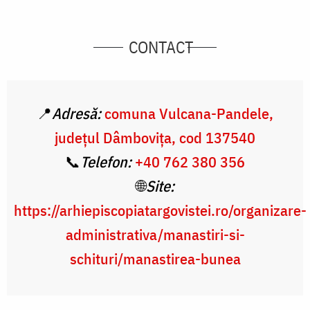
CONTACT
📍
Adresă:
comuna Vulcana-Pandele,
județul Dâmbovița, cod 137540
📞
Telefon:
+40 762 380 356
🌐
Site:
https://arhiepiscopiatargovistei.ro/organizare-
administrativa/manastiri-si-
schituri/manastirea-bunea