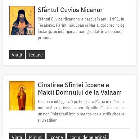
Sfântul Cuvios Nicanor
Sfântul Cuvios Nicanor s-a născut în anul 1491, în
Tesalonic. Părinții săi, Ioan și Maria, doi credincioși
înstăriți, au întâmpinat mari greutăți în a dobândi
prunci....
Viață
Icoane
Cinstirea Sfintei Icoane a
Maicii Domnului de la Valaam
Icoana o înfățișează pe Fecioara Maria în mărime
naturală, cu privirea coborâtă, stând în picioare pe
un nor, îmbrăcată într-o mantie roșie strălucitoare
și un stihar...
Viață
Minuni
Icoane
Locuri de pelerinaj