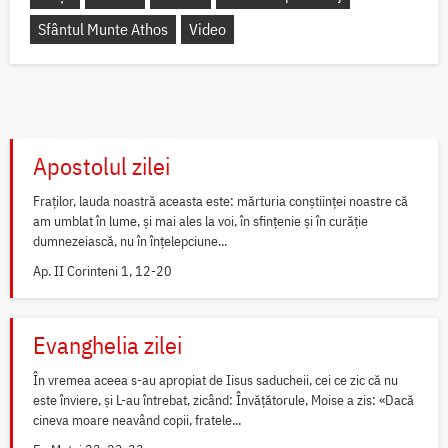
Sfântul Munte Athos
Video
Apostolul zilei
Fraților, lauda noastră aceasta este: mărturia conștiinței noastre că
am umblat în lume, și mai ales la voi, în sfințenie și în curăție
dumnezeiască, nu în înțelepciune...
Ap. II Corinteni 1, 12-20
Evanghelia zilei
În vremea aceea s-au apropiat de Iisus saducheii, cei ce zic că nu
este înviere, și L-au întrebat, zicând: Învățătorule, Moise a zis: «Dacă
cineva moare neavând copii, fratele...