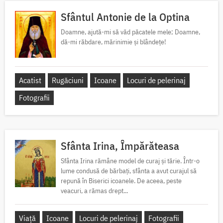
Sfântul Antonie de la Optina
Doamne, ajută-mi să văd păcatele mele; Doamne,
dă-mi răbdare, mărinimie şi blândeţe!
Acatist
Rugăciuni
Icoane
Locuri de pelerinaj
Fotografii
Sfânta Irina, Împărăteasa
Sfânta Irina rămâne model de curaj și tărie. Într-o
lume condusă de bărbați, sfânta a avut curajul să
repună în Biserici icoanele. De aceea, peste
veacuri, a rămas drept...
Viață
Icoane
Locuri de pelerinaj
Fotografii