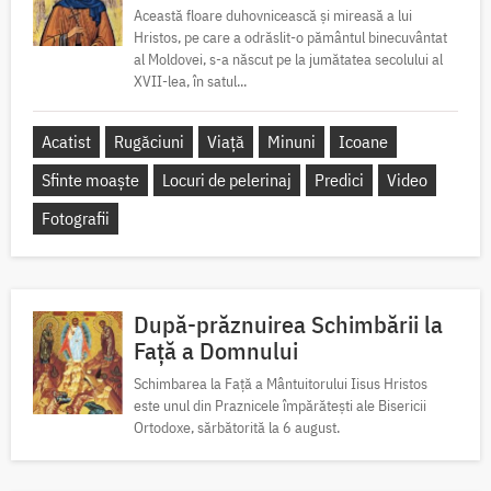
Această floare duhovnicească și mireasă a lui
Hristos, pe care a odrăslit-o pământul binecuvântat
al Moldovei, s-a născut pe la jumătatea secolului al
XVII-lea, în satul...
Acatist
Rugăciuni
Viață
Minuni
Icoane
Sfinte moaște
Locuri de pelerinaj
Predici
Video
Fotografii
După-prăznuirea Schimbării la
Față a Domnului
Schimbarea la Față a Mântuitorului Iisus Hristos
este unul din Praznicele împărătești ale Bisericii
Ortodoxe, sărbătorită la 6 august.