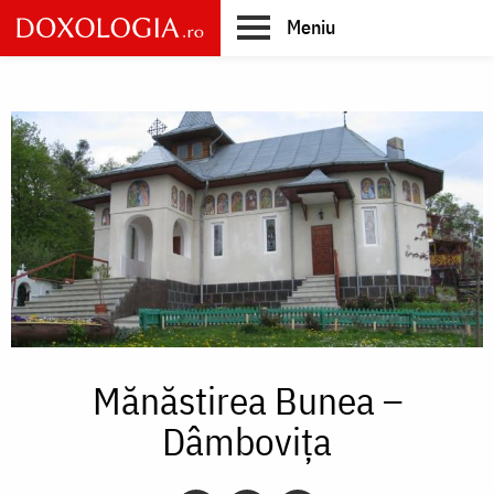
Skip
Meniu
to
main
Main
content
navigation
Mănăstirea Bunea –
Dâmbovița