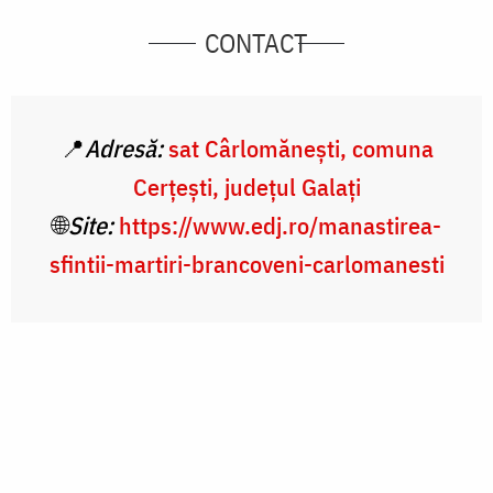
CONTACT
📍
Adresă:
sat Cârlomănești, comuna
Cerțești, județul Galați
🌐
Site:
https://www.edj.ro/manastirea-
sfintii-martiri-brancoveni-carlomanesti