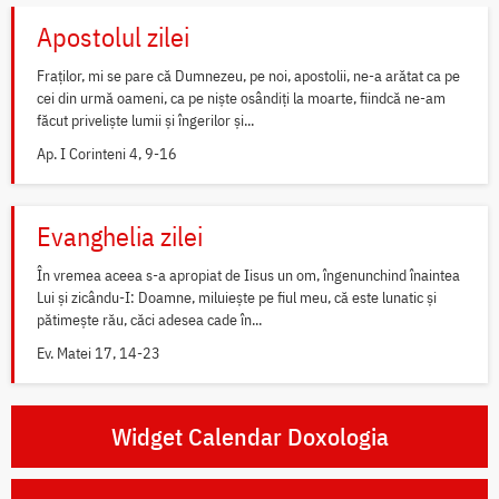
Apostolul zilei
Fraților, mi se pare că Dumnezeu, pe noi, apostolii, ne-a arătat ca pe
cei din urmă oameni, ca pe niște osândiți la moarte, fiindcă ne-am
făcut priveliște lumii și îngerilor și...
Ap. I Corinteni 4, 9-16
Evanghelia zilei
În vremea aceea s-a apropiat de Iisus un om, îngenunchind înaintea
Lui și zicându-I: Doamne, miluiește pe fiul meu, că este lunatic și
pătimește rău, căci adesea cade în...
Ev. Matei 17, 14-23
Widget Calendar Doxologia