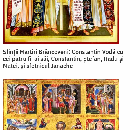
Sfinții Martiri Brâncoveni: Constantin Vodă cu
cei patru fii ai săi, Constantin, Ștefan, Radu și
Matei, și sfetnicul Ianache