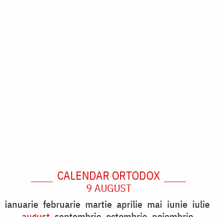
CALENDAR ORTODOX
9 AUGUST
ianuarie
februarie
martie
aprilie
mai
iunie
iulie
august
septembrie
octombrie
noiembrie