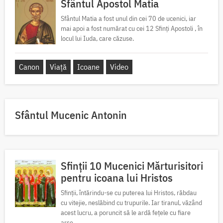
Sfântul Apostol Matia
Sfântul Matia a fost unul din cei 70 de ucenici, iar
mai apoi a fost numărat cu cei 12 Sfinți Apostoli , în
locul lui Iuda, care căzuse.
Canon
Viață
Icoane
Video
Sfântul Mucenic Antonin
Sfinții 10 Mucenici Mărturisitori
pentru icoana lui Hristos
Sfinții, întărindu-se cu puterea lui Hristos, răbdau
cu vitejie, neslăbind cu trupurile. Iar tiranul, văzând
acest lucru, a poruncit să le ardă fețele cu fiare
arse,...