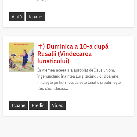
Viață
Icoane
✝) Duminica a 10-a după
Rusalii (Vindecarea
lunaticului)
În vremea aceea s-a apropiat de Iisus un om,
îngenunchind înaintea Lui și zicându-I: Doamne,
miluiește pe fiul meu, că este lunatic și pătimește
rău, căci adesea...
Icoane
Predici
Video