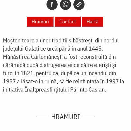
Hramuri
Contact
Hartă
Moștenitoare a unor tradiții sihăstrești din nordul
județului Galați ce urcă până în anul 1445,
Mănăstirea Cârlomănești a fost reconstruită din
cărămidă după distrugerea ei de către eteriști și
turci în 1821, pentru ca, după ce un incendiu din
1957 a lăsat-o în ruină, să fie reînființată în 1997 la
inițiativa Înaltpreasfințitului Părinte Casian.
HRAMURI