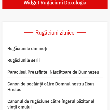
Widget Rugăciuni Doxologia
Rugăciuni zilnice
Rugăciunile dimineții
Rugăciunile serii
Paraclisul Preasfintei Născătoare de Dumnezeu
Canon de pocăință către Domnul nostru Iisus
Hristos
Canonul de rugăciune către îngerul păzitor al
vieții omului