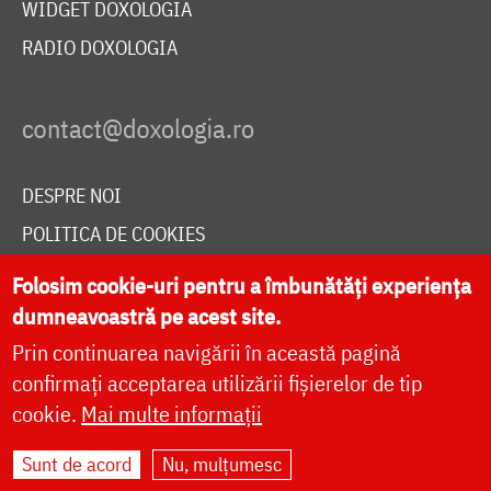
WIDGET DOXOLOGIA
RADIO DOXOLOGIA
DESPRE NOI
POLITICA DE COOKIES
DONEAZĂ ONLINE PENTRU CATEDRALA NAȚIONALĂ
Folosim cookie-uri pentru a îmbunătăți experiența
dumneavoastră pe acest site.
Prin continuarea navigării în această pagină
LIVE
confirmați acceptarea utilizării fișierelor de tip
cookie.
Mai multe informații
Site dezvoltat de
DOXOLOGIA MEDIA
,
Sunt de acord
Nu, mulțumesc
Arhiepiscopia Iașilor | ©
doxologia.ro