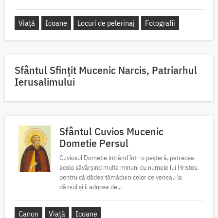
Viață
Icoane
Locuri de pelerinaj
Fotografii
Sfântul Sfinţit Mucenic Narcis, Patriarhul
Ierusalimului
Sfântul Cuvios Mucenic
Dometie Persul
Cuviosul Dometie intrând într-o peșteră, petrecea
acolo săvârșind multe minuni cu numele lui Hristos,
pentru că dădea tămăduiri celor ce veneau la
dânsul și îi aducea de...
Canon
Viață
Icoane