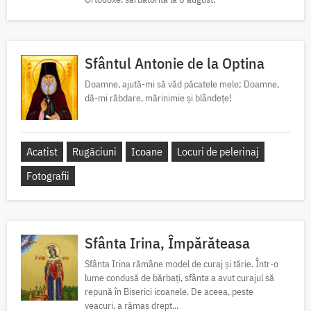
Sfântul Antonie de la Optina
Doamne, ajută-mi să văd păcatele mele; Doamne,
dă-mi răbdare, mărinimie şi blândeţe!
Acatist
Rugăciuni
Icoane
Locuri de pelerinaj
Fotografii
Sfânta Irina, Împărăteasa
Sfânta Irina rămâne model de curaj și tărie. Într-o
lume condusă de bărbați, sfânta a avut curajul să
repună în Biserici icoanele. De aceea, peste
veacuri, a rămas drept...