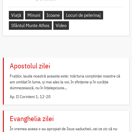
Viață
Minuni
Icoane
Locuri de pelerinaj
Sfântul Munte Athos
Video
Apostolul zilei
Fraților, lauda noastră aceasta este: mărturia conștiinței noastre că
am umblat în lume, și mai ales la voi, în sfințenie și în curăție
dumnezeiască, nu în înțelepciune...
Ap. II Corinteni 1, 12-20
Evanghelia zilei
În vremea aceea s-au apropiat de Iisus saducheii, cei ce zic că nu