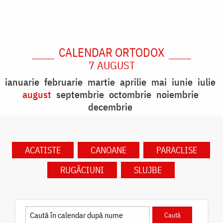
CALENDAR ORTODOX
7 AUGUST
ianuarie
februarie
martie
aprilie
mai
iunie
iulie
august
septembrie
octombrie
noiembrie
decembrie
ACATISTE
CANOANE
PARACLISE
RUGĂCIUNI
SLUJBE