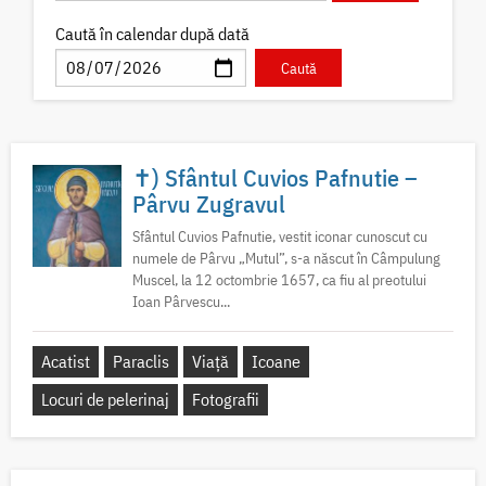
Caută în calendar după dată
✝) Sfântul Cuvios Pafnutie –
Pârvu Zugravul
Sfântul Cuvios Pafnutie, vestit iconar cunoscut cu
numele de Pârvu „Mutul”, s-a născut în Câmpulung
Muscel, la 12 octombrie 1657, ca fiu al preotului
Ioan Pârvescu...
Acatist
Paraclis
Viață
Icoane
Locuri de pelerinaj
Fotografii