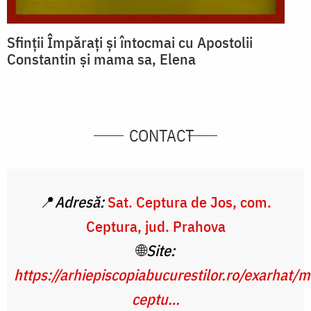
Sfinții Împărați și întocmai cu Apostolii
Constantin și mama sa, Elena
CONTACT
📍
Adresă:
Sat. Ceptura de Jos, com.
Ceptura, jud. Prahova
🌐
Site:
https://arhiepiscopiabucurestilor.ro/exarhat/
ceptu…