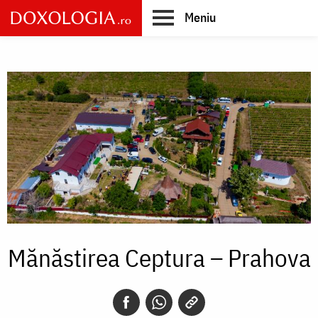
Skip
Meniu
to
main
Main
content
navigation
Mănăstirea Ceptura – Prahova