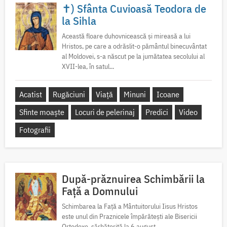
✝) Sfânta Cuvioasă Teodora de
la Sihla
Această floare duhovnicească și mireasă a lui
Hristos, pe care a odrăslit-o pământul binecuvântat
al Moldovei, s-a născut pe la jumătatea secolului al
XVII-lea, în satul...
Acatist
Rugăciuni
Viață
Minuni
Icoane
Sfinte moaște
Locuri de pelerinaj
Predici
Video
Fotografii
După-prăznuirea Schimbării la
Față a Domnului
Schimbarea la Față a Mântuitorului Iisus Hristos
este unul din Praznicele împărătești ale Bisericii
Ortodoxe, sărbătorită la 6 august.