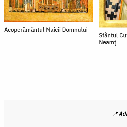
Acoperământul Maicii Domnului
Sfântul Cu
Neamț
📍
Adr