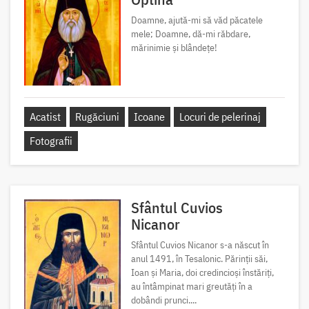
Doamne, ajută-mi să văd păcatele
mele; Doamne, dă-mi răbdare,
mărinimie şi blândeţe!
Acatist
Rugăciuni
Icoane
Locuri de pelerinaj
Fotografii
Sfântul Cuvios
Nicanor
Sfântul Cuvios Nicanor s-a născut în
anul 1491, în Tesalonic. Părinții săi,
Ioan și Maria, doi credincioși înstăriți,
au întâmpinat mari greutăți în a
dobândi prunci....