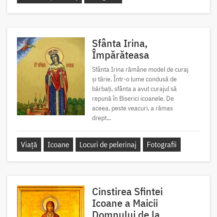
Sfânta Irina,
Împărăteasa
Sfânta Irina rămâne model de curaj
și tărie. Într-o lume condusă de
bărbați, sfânta a avut curajul să
repună în Biserici icoanele. De
aceea, peste veacuri, a rămas
drept...
Viață
Icoane
Locuri de pelerinaj
Fotografii
Cinstirea Sfintei
Icoane a Maicii
Domnului de la