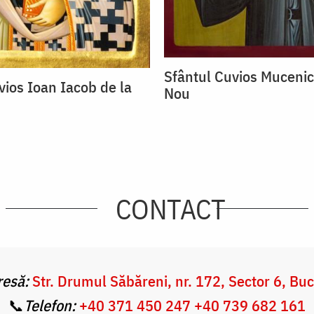
Sfântul Cuvios Mucenic
vios Ioan Iacob de la
Nou
CONTACT
esă:
Str. Drumul Săbăreni, nr. 172, Sector 6, Buc
📞
Telefon:
+40 371 450 247
+4
0 739 682 161