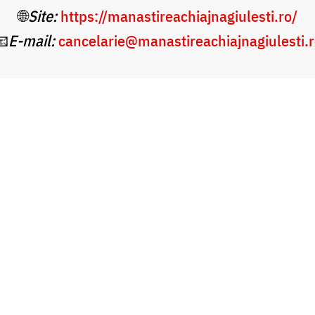
🌐
Site:
https://manastireachiajnagiulesti.ro/
📧
E-mail:
cancelarie@manastireachiajnagiulesti.