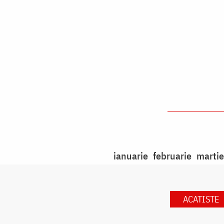
ianuarie
februarie
martie
ACATISTE