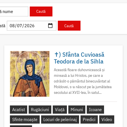
ată
✝) Sfânta Cuvioasă
Teodora de la Sihla
Această floare duhovnicească și
mireasă a lui Hristos, pe care a
odrăslit-o pământul binecuvântat al
Moldovei, s-a născut pe la jumătatea
secolului al XVII-lea, în satul...
Acatist
Rugăciuni
Viață
Minuni
Icoane
Sfinte moaște
Locuri de pelerinaj
Predici
Video