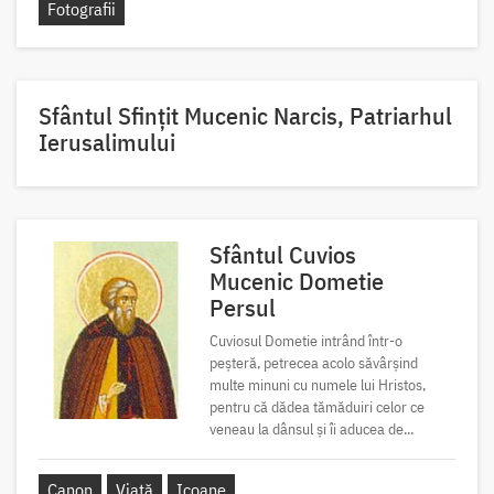
Fotografii
Sfântul Sfinţit Mucenic Narcis, Patriarhul
Ierusalimului
Sfântul Cuvios
Mucenic Dometie
Persul
Cuviosul Dometie intrând într-o
peșteră, petrecea acolo săvârșind
multe minuni cu numele lui Hristos,
pentru că dădea tămăduiri celor ce
veneau la dânsul și îi aducea de...
Canon
Viață
Icoane