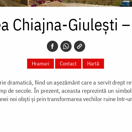
a Chiajna-Giulești –
Hramuri
Contact
Hartă
rie dramatică, fiind un așezământ care a servit drept r
mp de secole. În prezent, aceasta reprezintă un simbol
nei noi obști și prin transformarea vechilor ruine într-un