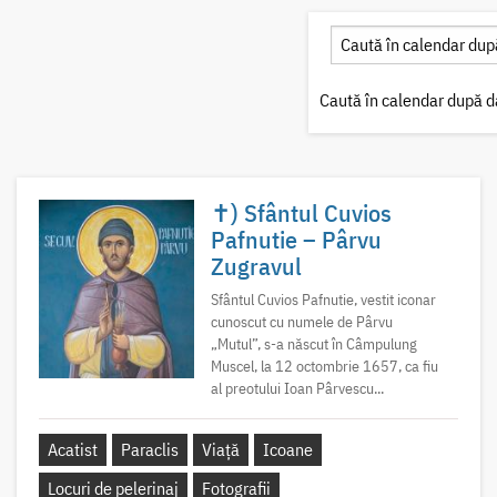
Caută în calendar după d
✝) Sfântul Cuvios
Pafnutie – Pârvu
Zugravul
Sfântul Cuvios Pafnutie, vestit iconar
cunoscut cu numele de Pârvu
„Mutul”, s-a născut în Câmpulung
Muscel, la 12 octombrie 1657, ca fiu
al preotului Ioan Pârvescu...
Acatist
Paraclis
Viață
Icoane
Locuri de pelerinaj
Fotografii