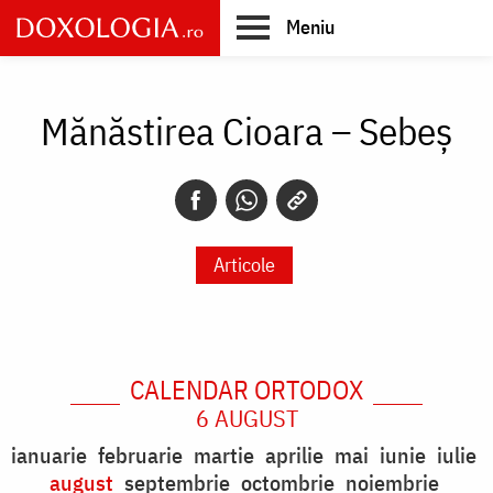
Skip
Meniu
to
main
Main
content
navigation
Mănăstirea Cioara – Sebeș
Articole
CALENDAR ORTODOX
6 AUGUST
ianuarie
februarie
martie
aprilie
mai
iunie
iulie
august
septembrie
octombrie
noiembrie