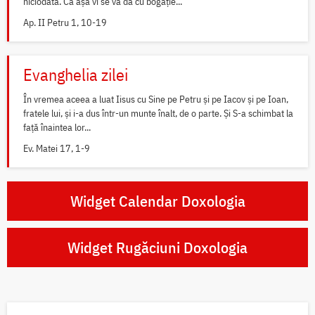
niciodată. Că așa vi se va da cu bogăție...
Ap. II Petru 1, 10-19
Evanghelia zilei
În vremea aceea a luat Iisus cu Sine pe Petru și pe Iacov și pe Ioan,
fratele lui, și i-a dus într-un munte înalt, de o parte. Și S-a schimbat la
față înaintea lor...
Ev. Matei 17, 1-9
Widget Calendar Doxologia
Widget Rugăciuni Doxologia