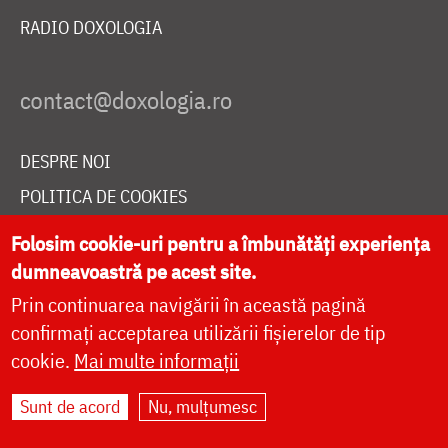
RADIO DOXOLOGIA
DESPRE NOI
POLITICA DE COOKIES
DONEAZĂ ONLINE PENTRU CATEDRALA NAȚIONALĂ
Folosim cookie-uri pentru a îmbunătăți experiența
dumneavoastră pe acest site.
Prin continuarea navigării în această pagină
LIVE
confirmați acceptarea utilizării fișierelor de tip
cookie.
Mai multe informații
Site dezvoltat de
DOXOLOGIA MEDIA
,
Sunt de acord
Nu, mulțumesc
Arhiepiscopia Iașilor | ©
doxologia.ro