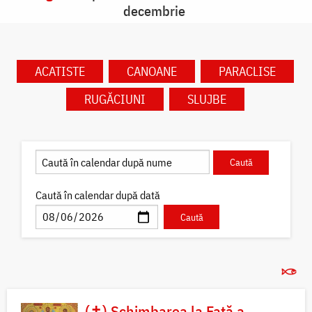
decembrie
ACATISTE
CANOANE
PARACLISE
RUGĂCIUNI
SLUJBE
Caută în calendar după dată
(✝) Schimbarea la Față a