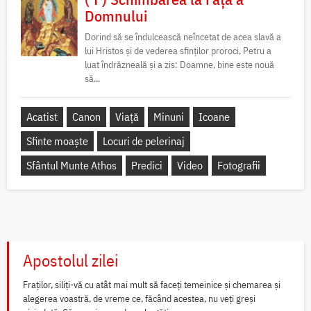
Domnului
Dorind să se îndulcească neîncetat de acea slavă a
lui Hristos și de vederea sfinților proroci, Petru a
luat îndrăzneală și a zis: Doamne, bine este nouă
să...
Acatist
Canon
Viață
Minuni
Icoane
Sfinte moaște
Locuri de pelerinaj
Sfântul Munte Athos
Predici
Video
Fotografii
Apostolul zilei
Fraților, siliți-vă cu atât mai mult să faceți temeinice și chemarea și
alegerea voastră, de vreme ce, făcând acestea, nu veți greși