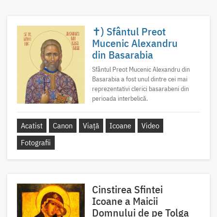
✝) Sfântul Preot
Mucenic Alexandru
din Basarabia
Sfântul Preot Mucenic Alexandru din
Basarabia a fost unul dintre cei mai
reprezentativi clerici basarabeni din
perioada interbelică.
Acatist
Canon
Viață
Icoane
Video
Fotografii
Cinstirea Sfintei
Icoane a Maicii
Domnului de pe Tolga