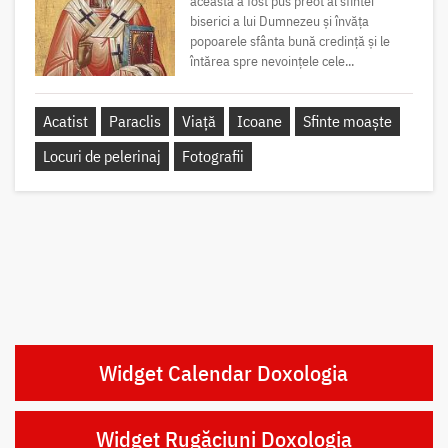
aceasta a fost pus preot al sfintei
biserici a lui Dumnezeu și învăța
popoarele sfânta bună credință și le
întărea spre nevoințele cele...
Acatist
Paraclis
Viață
Icoane
Sfinte moaște
Locuri de pelerinaj
Fotografii
Widget Calendar Doxologia
Widget Rugăciuni Doxologia