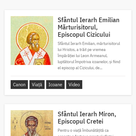
Sfântul Ierarh Emilian
Mărturisitorul,
Episcopul Cizicului
Sfântul Ierarh Emilian, mărturisitorul
lui Hristos, a trăit pe vremea
împărăției lui Leon Armeanul,
luptătorul împotriva icoanelor, și fiind
el episcop al Cizicului, de...
Canon
Viață
Icoane
Video
Sfântul Ierarh Miron,
Episcopul Cretei
Pentru o viață îmbunătățită ca