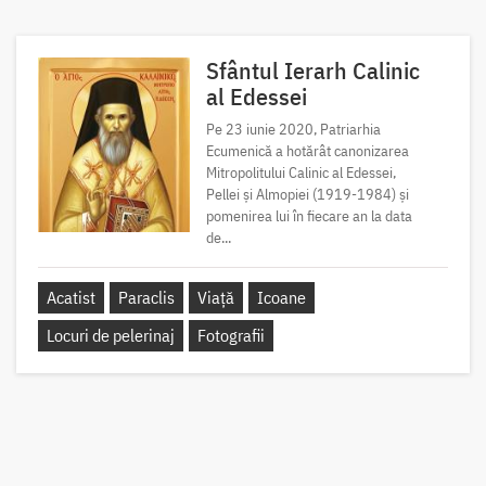
Sfântul Ierarh Calinic
al Edessei
Pe 23 iunie 2020, Patriarhia
Ecumenică a hotărât canonizarea
Mitropolitului Calinic al Edessei,
Pellei și Almopiei (1919-1984) și
pomenirea lui în fiecare an la data
de...
Acatist
Paraclis
Viață
Icoane
Locuri de pelerinaj
Fotografii