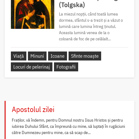
(Tolgska)
La miezul nopții, când toată lumea
dormea, sfântul s-a trezit și a văzut o
lumină care lumina întreg ținutul.
Aceasta lumină venea de la o
coloană de foc de pe celălalt...
Viață
Minuni
Icoane
Sfinte moaște
Locuri de pelerinaj
Fotografii
Apostolul zilei
Fraților, vă îndemn, pentru Domnul nostru Iisus Hristos și pentru
iubirea Duhului Sfânt, ca împreună cu mine, să luptați în rugăciuni
către Dumnezeu pentru mine, ca să scap de...