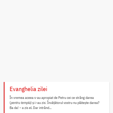
Evanghelia zilei
În vremea aceea s-au apropiat de Petru cei ce strâng darea
(
pentru templu
) și i-au zis: Învățătorul vostru nu plătește darea?
Ba da! – a zis el. Dar intrând...