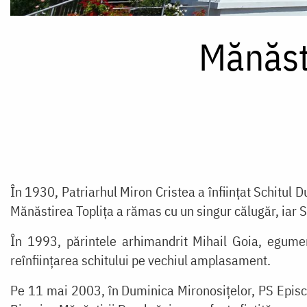
Mănăst
În 1930, Patriarhul Miron Cristea a înființat Schitul 
Mănăstirea Toplița a rămas cu un singur călugăr, iar S
În 1993, părintele arhimandrit Mihail Goia, egumen 
reînființarea schitului pe vechiul amplasament.
Pe 11 mai 2003, în Duminica Mironosițelor, PS Episcop