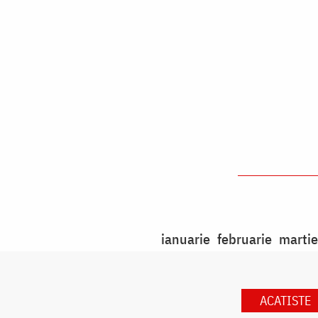
ianuarie
februarie
martie
ACATISTE