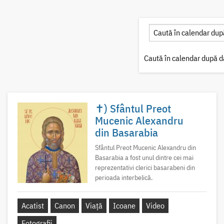
Caută în calendar după d
✝) Sfântul Preot
Mucenic Alexandru
din Basarabia
Sfântul Preot Mucenic Alexandru din
Basarabia a fost unul dintre cei mai
reprezentativi clerici basarabeni din
perioada interbelică.
Acatist
Canon
Viață
Icoane
Video
Fotografii