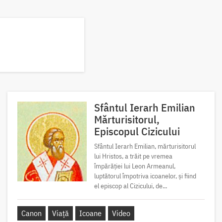
Sfântul Ierarh Emilian
Mărturisitorul,
Episcopul Cizicului
Sfântul Ierarh Emilian, mărturisitorul
lui Hristos, a trăit pe vremea
împărăției lui Leon Armeanul,
luptătorul împotriva icoanelor, și fiind
el episcop al Cizicului, de...
Canon
Viață
Icoane
Video