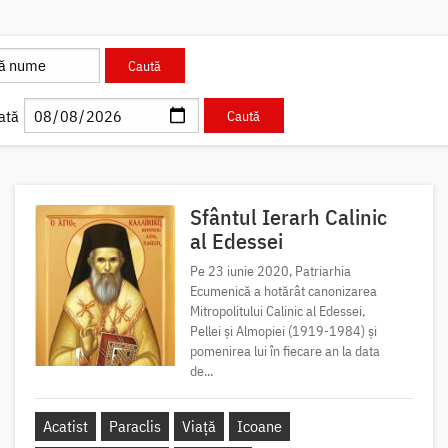
ată
Sfântul Ierarh Calinic
al Edessei
Pe 23 iunie 2020, Patriarhia
Ecumenică a hotărât canonizarea
Mitropolitului Calinic al Edessei,
Pellei și Almopiei (1919-1984) și
pomenirea lui în fiecare an la data
de...
Acatist
Paraclis
Viață
Icoane