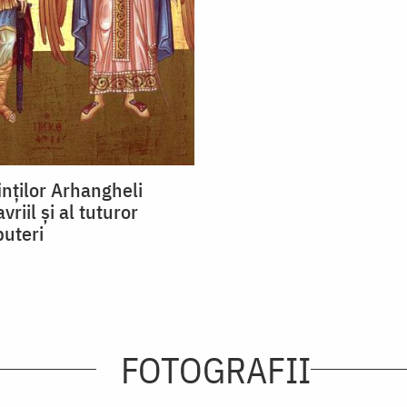
inților Arhangheli
vriil și al tuturor
puteri
FOTOGRAFII