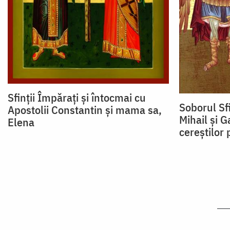
Sfinții Împărați și întocmai cu
Soborul Sf
Apostolii Constantin și mama sa,
Mihail și Ga
Elena
cereștilor 