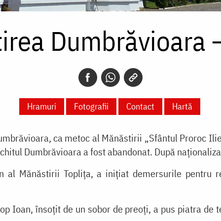
irea Dumbrăvioara 
Hramuri
Fotografii
Contact
Hartă
Dumbrăvioara, ca metoc al Mănăstirii „Sfântul Proroc Ilie
chitul Dumbrăvioara a fost abandonat. După naționalizare
al Mănăstirii Toplița, a inițiat demersurile pentru r
 Ioan, însoțit de un sobor de preoți, a pus piatra de 