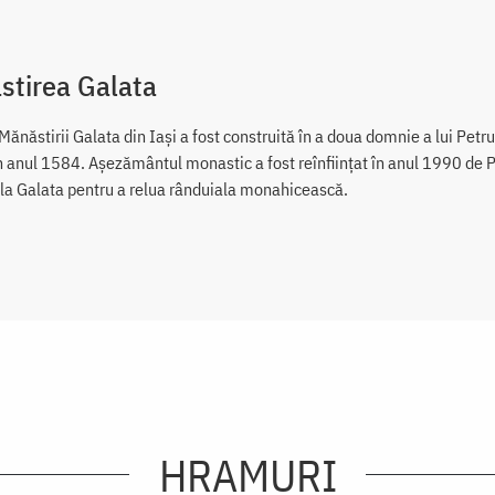
stirea Galata
Mănăstirii Galata din Iaşi a fost construită în a doua domnie a lui Petr
în anul 1584. Aşezământul monastic a fost reînfiinţat în anul 1990 de 
 la Galata pentru a relua rânduiala monahicească.
HRAMURI