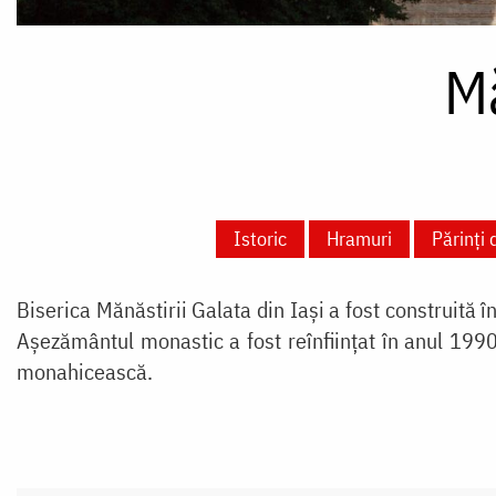
Mă
Istoric
Hramuri
Părinți 
Biserica Mănăstirii Galata din Iaşi a fost construită î
Aşezământul monastic a fost reînfiinţat în anul 1990
monahicească.