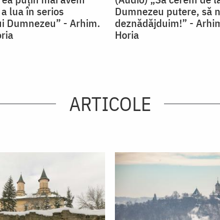
a lua în serios
Dumnezeu putere, să 
ui Dumnezeu” - Arhim.
deznădăjduim!” - Arhim
ria
Horia
ARTICOLE