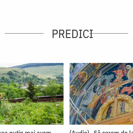
PREDICI
rea puțin mai avem
(Audio) „Să cerem de l