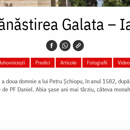
năstirea Galata – I
duhovnicești
Predici
Articole
Fotografii
Video
n a doua domnie a lui Petru Şchiopu, în anul 1582, după 
 de PF Daniel. Abia şase ani mai târziu, câteva monahi