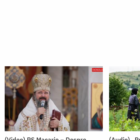
(Video) PS Macarie – Despre
(Audio) „P