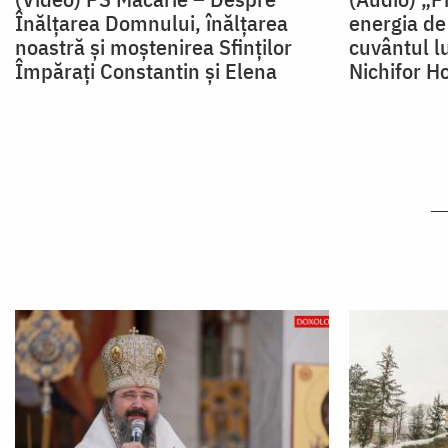
Înălțarea Domnului, înălțarea
energia de 
noastră și moștenirea Sfinților
cuvântul l
Împărați Constantin și Elena
Nichifor Ho