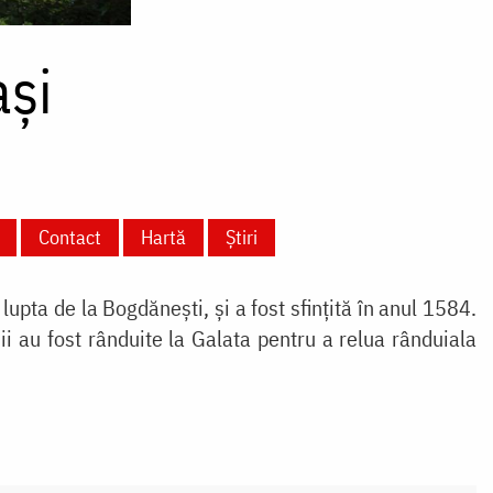
aşi
Contact
Hartă
Știri
lupta de la Bogdăneşti, şi a fost sfinţită în anul 1584.
i au fost rânduite la Galata pentru a relua rânduiala