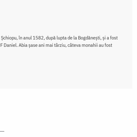
u Şchiopu, în anul 1582, după lupta de la Bogdăneşti, şi a fost
PF Daniel. Abia şase ani mai târziu, câteva monahii au fost