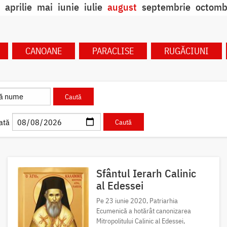
aprilie
mai
iunie
iulie
august
septembrie
octomb
CANOANE
PARACLISE
RUGĂCIUNI
ată
Sfântul Ierarh Calinic
al Edessei
Pe 23 iunie 2020, Patriarhia
Ecumenică a hotărât canonizarea
Mitropolitului Calinic al Edessei,