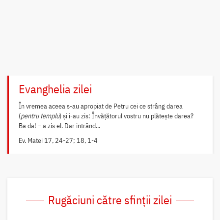
Evanghelia zilei
În vremea aceea s-au apropiat de Petru cei ce strâng darea
(
pentru templu
) și i-au zis: Învățătorul vostru nu plătește darea?
Ba da! – a zis el. Dar intrând...
Ev. Matei 17, 24-27; 18, 1-4
Rugăciuni către sfinții zilei