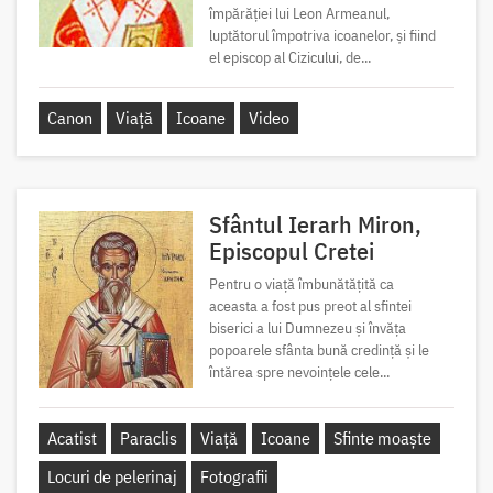
împărăției lui Leon Armeanul,
luptătorul împotriva icoanelor, și fiind
el episcop al Cizicului, de...
Canon
Viață
Icoane
Video
Sfântul Ierarh Miron,
Episcopul Cretei
Pentru o viață îmbunătățită ca
aceasta a fost pus preot al sfintei
biserici a lui Dumnezeu și învăța
popoarele sfânta bună credință și le
întărea spre nevoințele cele...
Acatist
Paraclis
Viață
Icoane
Sfinte moaște
Locuri de pelerinaj
Fotografii