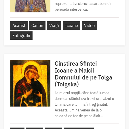
reprezentativi clerici basarabeni din
perioada interbelică.
Acatist
Canon
Viață
Icoane
Video
Fotografii
Cinstirea Sfintei
Icoane a Maicii
Domnului de pe Tolga
(Tolgska)
La miezul nopții, când toată lumea
dormea, sfântul s-a trezit și a văzut o
lumină care lumina întreg ținutul.
Aceasta lumină venea de la o
coloană de foc de pe celălalt...