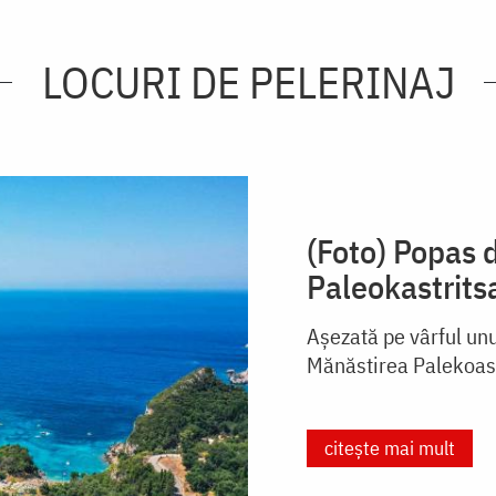
LOCURI DE PELERINAJ
(Foto) Popas 
Paleokastritsa
Așezată pe vârful un
Mănăstirea Palekoast
citește mai mult