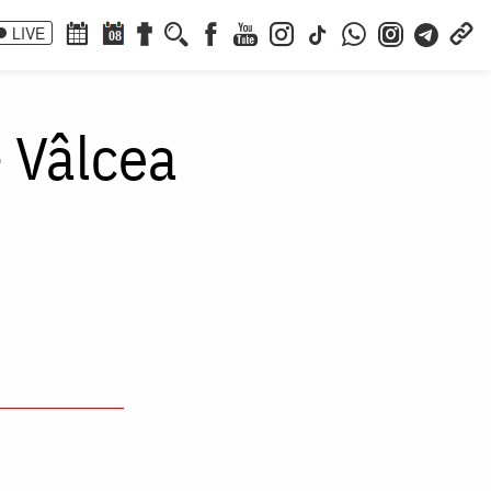
LIVE
08
– Vâlcea