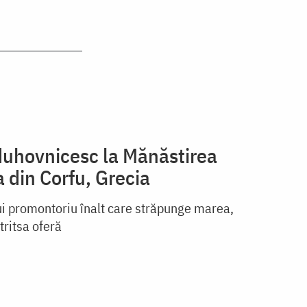
duhovnicesc la Mănăstirea
 din Corfu, Grecia
ui promontoriu înalt care străpunge marea,
ritsa oferă