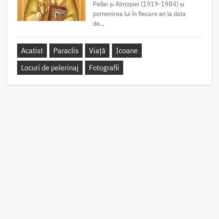
Pellei și Almopiei (1919-1984) și
pomenirea lui în fiecare an la data
de...
Acatist
Paraclis
Viață
Icoane
Locuri de pelerinaj
Fotografii