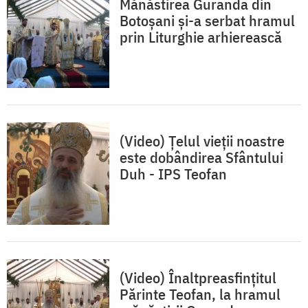
Mănăstirea Guranda din
Botoșani și-a serbat hramul
prin Liturghie arhierească
(Video) Țelul vieții noastre
este dobândirea Sfântului
Duh - IPS Teofan
(Video) Înaltpreasfințitul
Părinte Teofan, la hramul