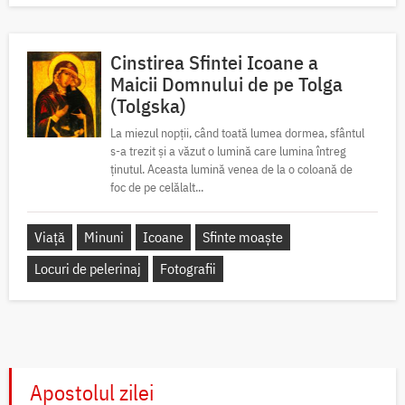
Cinstirea Sfintei Icoane a
Maicii Domnului de pe Tolga
(Tolgska)
La miezul nopții, când toată lumea dormea, sfântul
s-a trezit și a văzut o lumină care lumina întreg
ținutul. Aceasta lumină venea de la o coloană de
foc de pe celălalt...
Viață
Minuni
Icoane
Sfinte moaște
Locuri de pelerinaj
Fotografii
Apostolul zilei