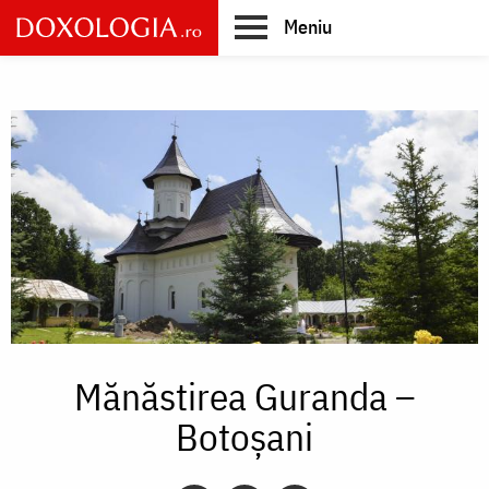
Skip
Meniu
to
main
Main
content
navigation
Mănăstirea Guranda –
Botoșani