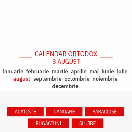
CALENDAR ORTODOX
8 AUGUST
ianuarie
februarie
martie
aprilie
mai
iunie
iulie
august
septembrie
octombrie
noiembrie
decembrie
ACATISTE
CANOANE
PARACLISE
RUGĂCIUNI
SLUJBE