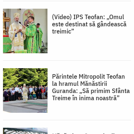
(Video) IPS Teofan: „Omul
este destinat să gândească
treimic”
Părintele Mitropolit Teofan
la hramul Mănăstirii
Guranda: „Să primim Sfânta
Treime în inima noastră”