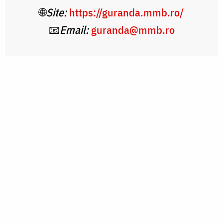
🌐
Site:
https://guranda.mmb.ro/
📧
Email:
guranda@mmb.ro