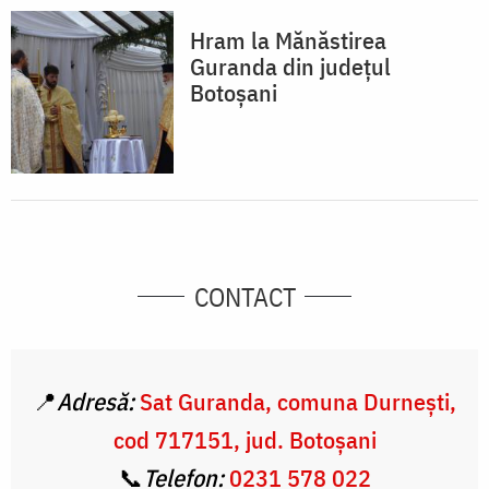
Hram la Mănăstirea
Guranda din județul
Botoșani
CONTACT
📍
Adresă:
Sat Guranda, comuna Durneşti,
cod 717151, jud. Botoşani
📞
Telefon:
0231 578 022