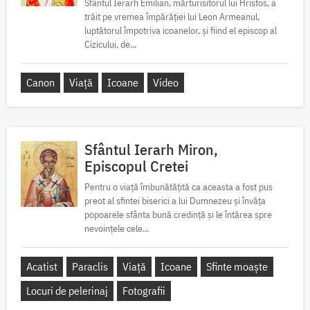
Sfântul Ierarh Emilian, mărturisitorul lui Hristos, a
trăit pe vremea împărăției lui Leon Armeanul,
luptătorul împotriva icoanelor, și fiind el episcop al
Cizicului, de...
Canon
Viață
Icoane
Video
Sfântul Ierarh Miron,
Episcopul Cretei
Pentru o viață îmbunătățită ca aceasta a fost pus
preot al sfintei biserici a lui Dumnezeu și învăța
popoarele sfânta bună credință și le întărea spre
nevoințele cele...
Acatist
Paraclis
Viață
Icoane
Sfinte moaște
Locuri de pelerinaj
Fotografii