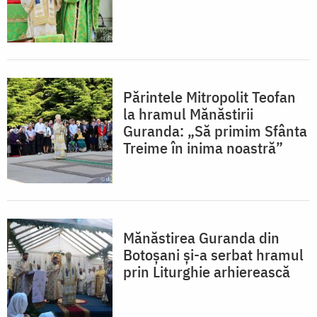
Părintele Mitropolit Teofan
la hramul Mănăstirii
Guranda: „Să primim Sfânta
Treime în inima noastră”
Mănăstirea Guranda din
Botoșani și-a serbat hramul
prin Liturghie arhierească