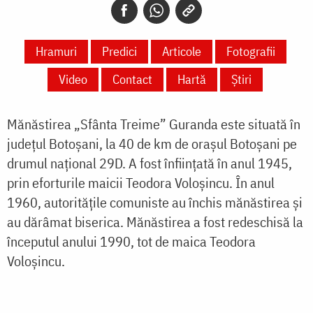
Hramuri
Predici
Articole
Fotografii
Video
Contact
Hartă
Știri
Mănăstirea „Sfânta Treime” Guranda este situată în
județul Botoșani, la 40 de km de oraşul Botoșani pe
drumul național 29D. A fost înființată în anul 1945,
prin eforturile maicii Teodora Voloșincu. În anul
1960, autoritățile comuniste au închis mănăstirea și
au dărâmat biserica. Mănăstirea a fost redeschisă la
începutul anului 1990, tot de maica Teodora
Voloșincu.