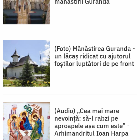
mănăstirii Guranda
(Foto) Mănăstirea Guranda -
un lăcaș ridicat cu ajutorul
foştilor luptători de pe front
(Audio) „Cea mai mare
nevoință: să-l rabzi pe
aproapele așa cum este” -
Arhimandritul Ioan Harpa