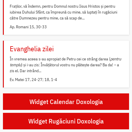
Fraților, vă îndemn, pentru Domnul nostru Iisus Hristos și pentru
iubirea Duhului Sfânt, ca împreună cu mine, să luptați în rugăciuni
către Dumnezeu pentru mine, ca să scap de...
Ap. Romani 15, 30-33
Evanghelia zilei
În vremea aceea s-au apropiat de Petru cei ce strâng darea (
pentru
templu
) și i-au zis: Învățătorul vostru nu plătește darea? Ba da! – a
zis el. Dar intrând...
Ev. Matei 17, 24-27; 18, 1-4
Widget Calendar Doxologia
Widget Rugăciuni Doxologia