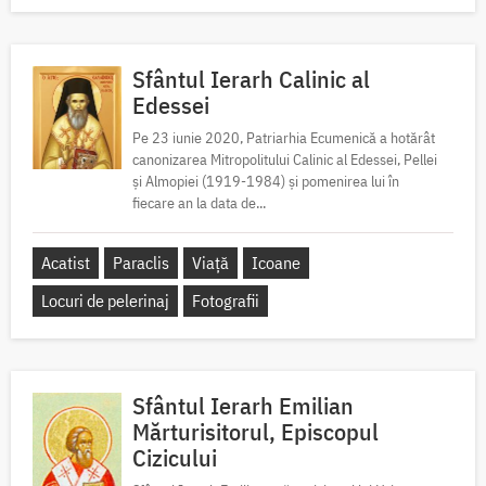
Sfântul Ierarh Calinic al
Edessei
Pe 23 iunie 2020, Patriarhia Ecumenică a hotărât
canonizarea Mitropolitului Calinic al Edessei, Pellei
și Almopiei (1919-1984) și pomenirea lui în
fiecare an la data de...
Acatist
Paraclis
Viață
Icoane
Locuri de pelerinaj
Fotografii
Sfântul Ierarh Emilian
Mărturisitorul, Episcopul
Cizicului