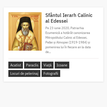
Sfântul Ierarh Calinic
al Edessei
Pe 23 iunie 2020, Patriarhia
Ecumenică a hotărât canonizarea
Mitropolitului Calinic al Edessei,
Pellei și Almopiei (1919-1984) și
pomenirea lui în fiecare an la data
de...
Acatist
Paraclis
Viață
Icoane
Locuri de pelerinaj
Fotografii