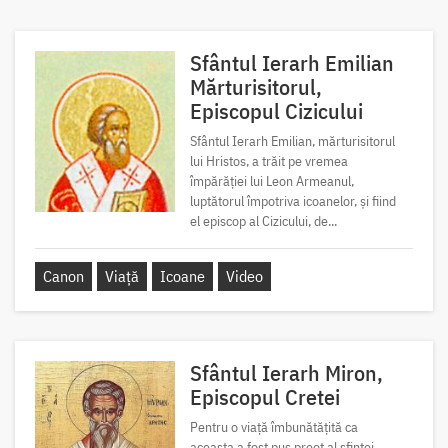
Sfântul Ierarh Emilian
Mărturisitorul,
Episcopul Cizicului
Sfântul Ierarh Emilian, mărturisitorul
lui Hristos, a trăit pe vremea
împărăției lui Leon Armeanul,
luptătorul împotriva icoanelor, și fiind
el episcop al Cizicului, de...
Canon
Viață
Icoane
Video
Sfântul Ierarh Miron,
Episcopul Cretei
Pentru o viață îmbunătățită ca
aceasta a fost pus preot al sfintei