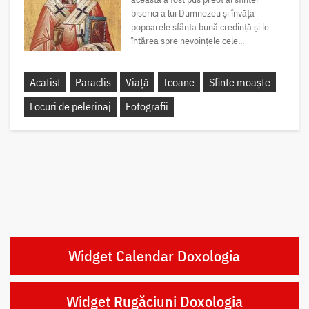
biserici a lui Dumnezeu și învăța
popoarele sfânta bună credință și le
întărea spre nevoințele cele...
Acatist
Paraclis
Viață
Icoane
Sfinte moaște
Locuri de pelerinaj
Fotografii
Widget Calendar Doxologia
Widget Rugăciuni Doxologia