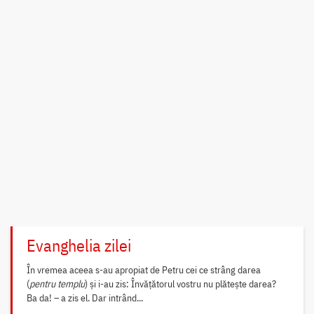
Evanghelia zilei
În vremea aceea s-au apropiat de Petru cei ce strâng darea
(
pentru templu
) și i-au zis: Învățătorul vostru nu plătește darea?
Ba da! – a zis el. Dar intrând...