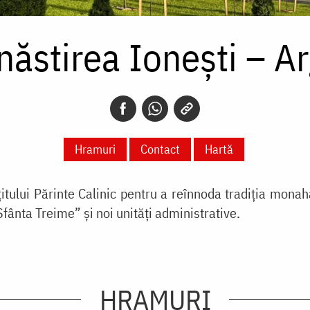
ăstirea Ionești – A
Hramuri
Contact
Hartă
țitului Părinte Calinic pentru a reînnoda tradiția mona
fânta Treime” și noi unități administrative.
HRAMURI