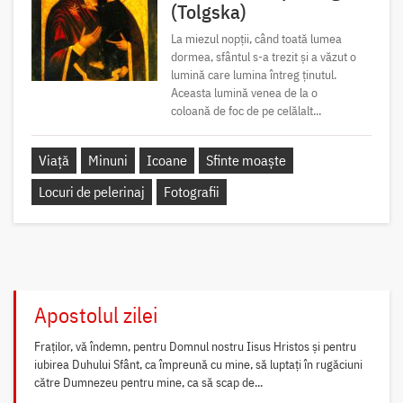
(Tolgska)
La miezul nopții, când toată lumea
dormea, sfântul s-a trezit și a văzut o
lumină care lumina întreg ținutul.
Aceasta lumină venea de la o
coloană de foc de pe celălalt...
Viață
Minuni
Icoane
Sfinte moaște
Locuri de pelerinaj
Fotografii
Apostolul zilei
Fraților, vă îndemn, pentru Domnul nostru Iisus Hristos și pentru
iubirea Duhului Sfânt, ca împreună cu mine, să luptați în rugăciuni
către Dumnezeu pentru mine, ca să scap de...