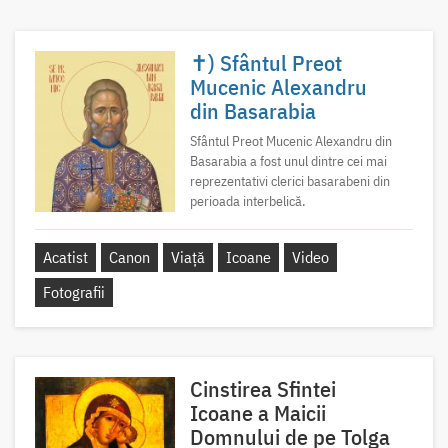
✝) Sfântul Preot
Mucenic Alexandru
din Basarabia
Sfântul Preot Mucenic Alexandru din
Basarabia a fost unul dintre cei mai
reprezentativi clerici basarabeni din
perioada interbelică.
Acatist
Canon
Viață
Icoane
Video
Fotografii
Cinstirea Sfintei
Icoane a Maicii
Domnului de pe Tolga