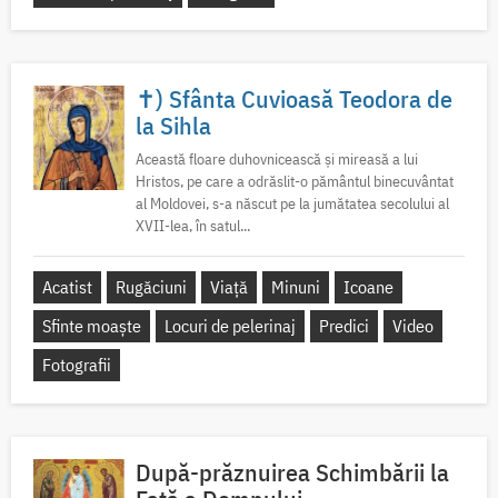
✝) Sfânta Cuvioasă Teodora de
la Sihla
Această floare duhovnicească și mireasă a lui
Hristos, pe care a odrăslit-o pământul binecuvântat
al Moldovei, s-a născut pe la jumătatea secolului al
XVII-lea, în satul...
Acatist
Rugăciuni
Viață
Minuni
Icoane
Sfinte moaște
Locuri de pelerinaj
Predici
Video
Fotografii
După-prăznuirea Schimbării la