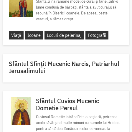
Sfânta Irina rămâne model de curaj și tărie. Într-o
lume condusă de bărbați, sfânta a avut curajul să
repună în Biserici icoanele. De aceea, peste
veacuri, a rămas drept...
Viață
Icoane
Locuri de pelerinaj
Fotografii
Sfântul Sfinţit Mucenic Narcis, Patriarhul
Ierusalimului
Sfântul Cuvios Mucenic
Dometie Persul
Cuviosul Dometie intrând într-o peșteră, petrecea
acolo săvârșind multe minuni cu numele lui Hristos,
pentru că dădea tămăduiri celor ce veneau la