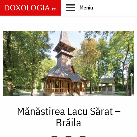
Skip
Meniu
to
main
Main
content
navigation
Mănăstirea Lacu Sărat –
Brăila