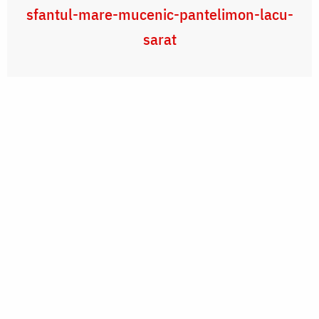
sfantul-mare-mucenic-pantelimon-lacu-
sarat