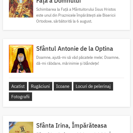
Față a Domnului
Schimbarea la Față a Mântuitorului Iisus Hristos
este unul din Praznicele împărătești ale Bisericii
Ortodoxe, sărbătorită la 6 august.
Sfântul Antonie de la Optina
Doamne, ajută-mi să văd păcatele mele; Doamne,
dă-mi răbdare, mărinimie şi blândeţe!
Acatist
Rugăciuni
Icoane
Locuri de pelerinaj
Fotografii
Sfânta Irina, Împărăteasa