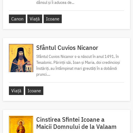
dânsul și îi aducea de...
Canon
Viață
Icoane
Sfântul Cuvios Nicanor
Sfântul Cuvios Nicanor s-a născut în anul 1491, în
Tesalonic. Părinții săi, Ioan și Maria, doi credincioși
înstăriți, au întâmpinat mari greutăți în a dobândi
prunci....
Viață
Icoane
Cinstirea Sfintei Icoane a
Maicii Domnului de la Valaam