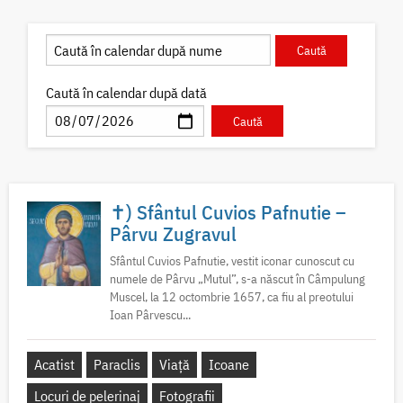
Caută în calendar după dată
✝) Sfântul Cuvios Pafnutie –
Pârvu Zugravul
Sfântul Cuvios Pafnutie, vestit iconar cunoscut cu
numele de Pârvu „Mutul”, s-a născut în Câmpulung
Muscel, la 12 octombrie 1657, ca fiu al preotului
Ioan Pârvescu...
Acatist
Paraclis
Viață
Icoane
Locuri de pelerinaj
Fotografii