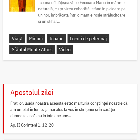
Icoana o înfățișează pe Fecioara Maria în mărime
naturală, cu privirea coborâtă, stând în picioare pe
un nor, îmbrăcată într-o mantie roșie strălucitoare
și un stihar...
Viață
Minuni
Icoane
Locuri de pelerinaj
Sfântul Munte Athos
Video
Apostolul zilei
Fraților, lauda noastră aceasta este: mărturia conștiinței noastre că
am umblat în lume, și mai ales la voi, în sfințenie și în curăție
dumnezeiască, nu în înțelepciune...
Ap. II Corinteni 1, 12-20