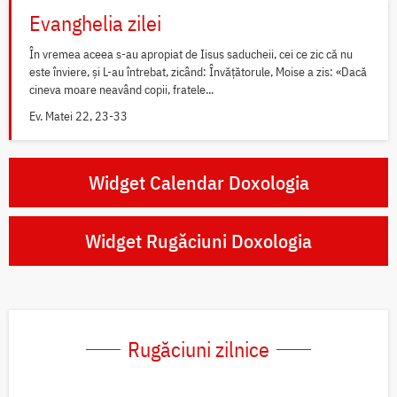
Evanghelia zilei
În vremea aceea s-au apropiat de Iisus saducheii, cei ce zic că nu
este înviere, și L-au întrebat, zicând: Învățătorule, Moise a zis: «Dacă
cineva moare neavând copii, fratele...
Ev. Matei 22, 23-33
Widget Calendar Doxologia
Widget Rugăciuni Doxologia
Rugăciuni zilnice