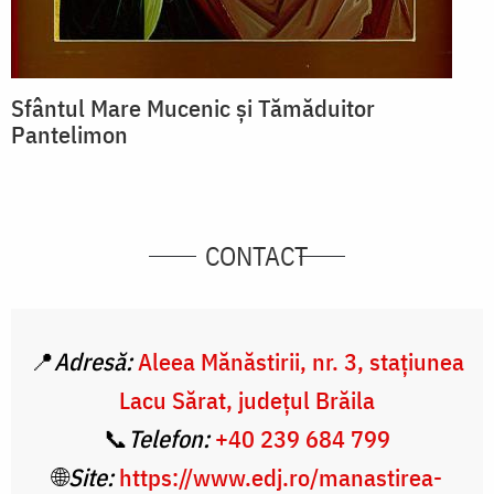
Sfântul Mare Mucenic și Tămăduitor
Pantelimon
CONTACT
📍
Adresă:
Aleea Mănăstirii, nr. 3, stațiunea
Lacu Sărat, județul Brăila
📞
Telefon:
+40 239 684 799
🌐
Site:
https://www.edj.ro/manastirea-