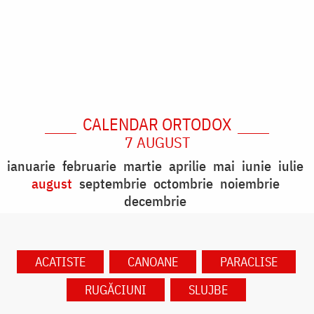
CALENDAR ORTODOX
7 AUGUST
ianuarie
februarie
martie
aprilie
mai
iunie
iulie
august
septembrie
octombrie
noiembrie
decembrie
ACATISTE
CANOANE
PARACLISE
RUGĂCIUNI
SLUJBE