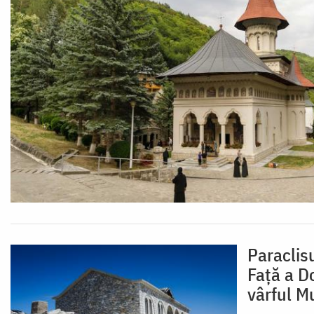
Paraclis
Față a D
vârful M