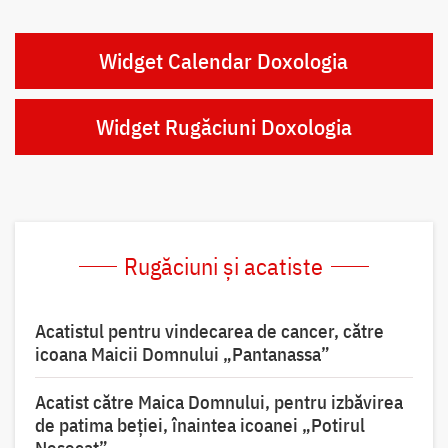
Widget Calendar Doxologia
Widget Rugăciuni Doxologia
Rugăciuni și acatiste
Acatistul pentru vindecarea de cancer, către
icoana Maicii Domnului „Pantanassa”
Acatist către Maica Domnului, pentru izbăvirea
de patima beției, înaintea icoanei „Potirul