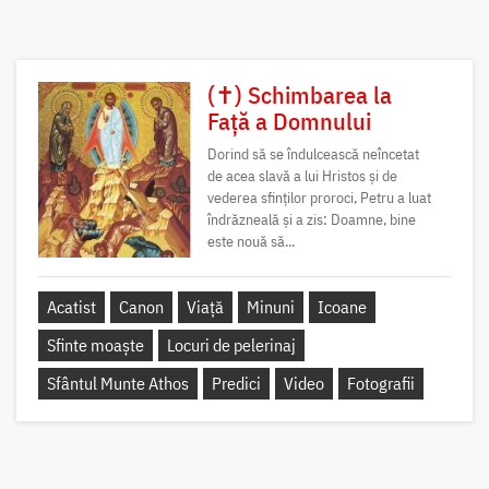
(✝) Schimbarea la
Față a Domnului
Dorind să se îndulcească neîncetat
de acea slavă a lui Hristos și de
vederea sfinților proroci, Petru a luat
îndrăzneală și a zis: Doamne, bine
este nouă să...
Acatist
Canon
Viață
Minuni
Icoane
Sfinte moaște
Locuri de pelerinaj
Sfântul Munte Athos
Predici
Video
Fotografii