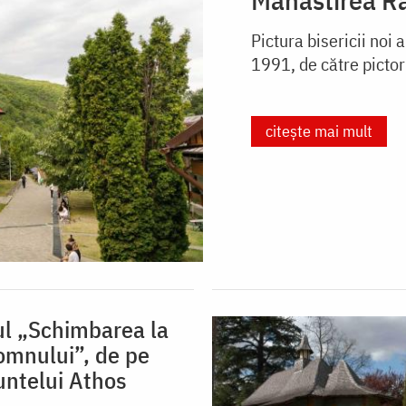
Pictura bisericii noi 
1991, de către pictor
citește mai mult
ul „Schimbarea la
omnului”, de pe
untelui Athos