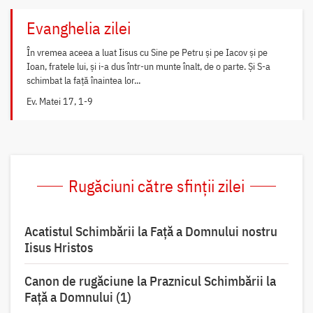
Evanghelia zilei
În vremea aceea a luat Iisus cu Sine pe Petru și pe Iacov și pe
Ioan, fratele lui, și i-a dus într-un munte înalt, de o parte. Și S-a
schimbat la față înaintea lor...
Ev. Matei 17, 1-9
Rugăciuni către sfinții zilei
Acatistul Schimbării la Faţă a Domnului nostru
Iisus Hristos
Canon de rugăciune la Praznicul Schimbării la
Faţă a Domnului (1)