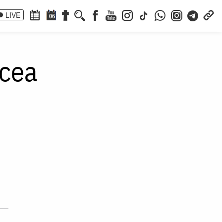
LIVE
06
lcea