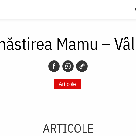
ăstirea Mamu – Vâ
Articole
ARTICOLE