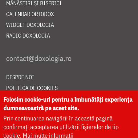
MĂNĂSTIRI ȘI BISERICI
CALENDAR ORTODOX
WIDGET DOXOLOGIA
RADIO DOXOLOGIA
DESPRE NOI
POLITICA DE COOKIES
DONEAZĂ ONLINE PENTRU CATEDRALA NAȚIONALĂ
Folosim cookie-uri pentru a îmbunătăți experiența
dumneavoastră pe acest site.
Prin continuarea navigării în această pagină
LIVE
confirmați acceptarea utilizării fișierelor de tip
cookie.
Mai multe informații