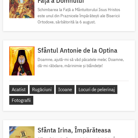
Față a Domnului
Schimbarea la Față a Mântuitorului Iisus Hristos
este unul din Praznicele împărătești ale Bisericii
Ortodoxe, sărbătorită la 6 august.
Sfântul Antonie de la Optina
Doamne, ajută-mi să văd păcatele mele; Doamne,
dă-mi răbdare, mărinimie şi blândeţe!
Acatist
Rugăciuni
Icoane
Locuri de pelerinaj
Fotografii
Sfânta Irina, Împărăteasa