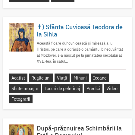
✝) Sfânta Cuvioasă Teodora de
la Sihla
Această floare duhovnicească și mireasă a lui
Hristos, pe care a odrăslit-o pământul binecuvântat
al Moldovei, s-a născut pe la jumătatea secolului al
XVII-lea, în satul...
Acatist
Rugăciuni
Viață
Minuni
Icoane
Sfinte moaște
Locuri de pelerinaj
Predici
Video
Fotografii
După-prăznuirea Schimbării la