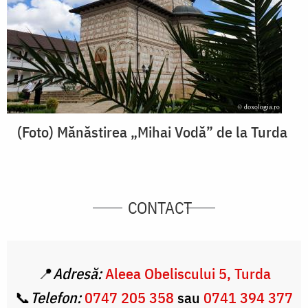
(Foto) Mănăstirea „Mihai Vodă” de la Turda
CONTACT
📍
Adresă:
Aleea Obeliscului 5, Turda
📞
Telefon:
0747 205 358
sau
0741 394 377