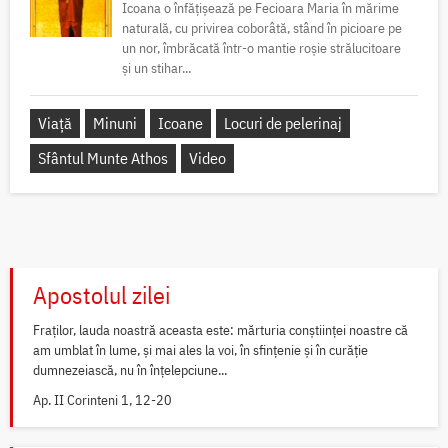
Icoana o înfățișează pe Fecioara Maria în mărime
naturală, cu privirea coborâtă, stând în picioare pe
un nor, îmbrăcată într-o mantie roșie strălucitoare
și un stihar...
Viață
Minuni
Icoane
Locuri de pelerinaj
Sfântul Munte Athos
Video
Apostolul zilei
Fraților, lauda noastră aceasta este: mărturia conștiinței noastre că
am umblat în lume, și mai ales la voi, în sfințenie și în curăție
dumnezeiască, nu în înțelepciune...
Ap. II Corinteni 1, 12-20