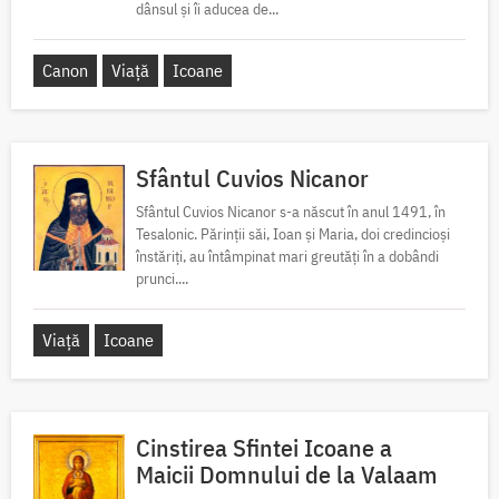
dânsul și îi aducea de...
Canon
Viață
Icoane
Sfântul Cuvios Nicanor
Sfântul Cuvios Nicanor s-a născut în anul 1491, în
Tesalonic. Părinții săi, Ioan și Maria, doi credincioși
înstăriți, au întâmpinat mari greutăți în a dobândi
prunci....
Viață
Icoane
Cinstirea Sfintei Icoane a
Maicii Domnului de la Valaam