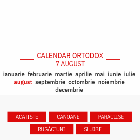
CALENDAR ORTODOX
7 AUGUST
ianuarie
februarie
martie
aprilie
mai
iunie
iulie
august
septembrie
octombrie
noiembrie
decembrie
ACATISTE
CANOANE
PARACLISE
RUGĂCIUNI
SLUJBE