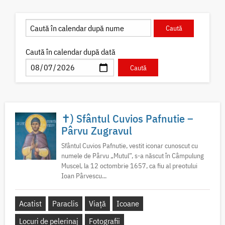
Caută în calendar după dată
✝) Sfântul Cuvios Pafnutie –
Pârvu Zugravul
Sfântul Cuvios Pafnutie, vestit iconar cunoscut cu
numele de Pârvu „Mutul”, s-a născut în Câmpulung
Muscel, la 12 octombrie 1657, ca fiu al preotului
Ioan Pârvescu...
Acatist
Paraclis
Viață
Icoane
Locuri de pelerinaj
Fotografii