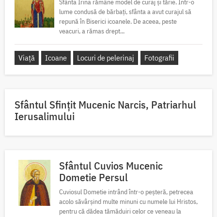
Sfânta Irina rămâne model de curaj și tărie. Într-o
lume condusă de bărbați, sfânta a avut curajul să
repună în Biserici icoanele. De aceea, peste
veacuri, a rămas drept...
Viață
Icoane
Locuri de pelerinaj
Fotografii
Sfântul Sfinţit Mucenic Narcis, Patriarhul
Ierusalimului
Sfântul Cuvios Mucenic
Dometie Persul
Cuviosul Dometie intrând într-o peșteră, petrecea
acolo săvârșind multe minuni cu numele lui Hristos,
pentru că dădea tămăduiri celor ce veneau la