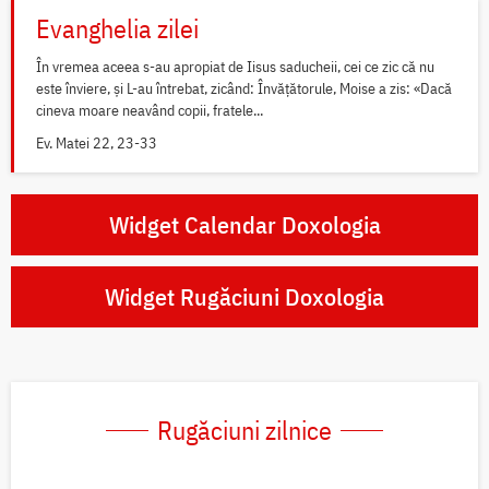
Evanghelia zilei
În vremea aceea s-au apropiat de Iisus saducheii, cei ce zic că nu
este înviere, și L-au întrebat, zicând: Învățătorule, Moise a zis: «Dacă
cineva moare neavând copii, fratele...
Ev. Matei 22, 23-33
Widget Calendar Doxologia
Widget Rugăciuni Doxologia
Rugăciuni zilnice