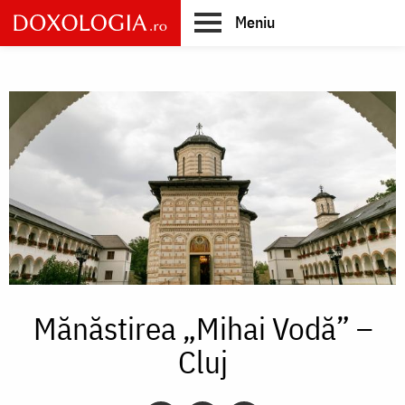
Skip
Meniu
to
main
Main
content
navigation
Mănăstirea „Mihai Vodă” –
Cluj