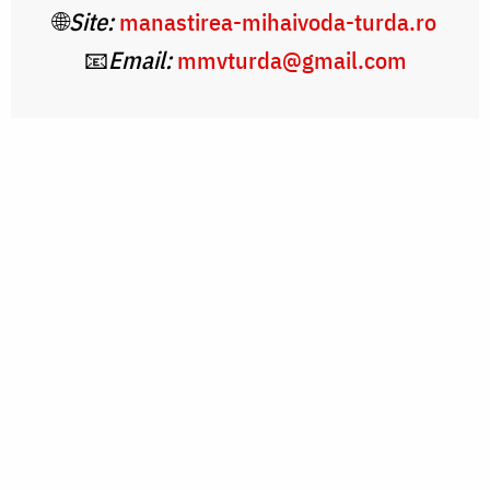
🌐
Site:
manastirea-mihaivoda-turda.ro
📧
Email:
mmvturda@gmail.com