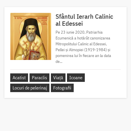
Sfântul Ierarh Calinic
al Edessei
Pe 23 iunie 2020, Patriarhia
Ecumenică a hotărât canonizarea
Mitropolitului Calinic al Edessei,
Pellei și Almopiei (1919-1984) și
pomenirea lui în fiecare an la data
de...
Acatist
Paraclis
Viață
Icoane
Locuri de pelerinaj
Fotografii