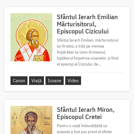
Sfântul Ierarh Emilian
Mărturisitorul,
Episcopul Cizicului
Sfântul Ierarh Emilian, mărturisitorul
lui Hristos, a trăit pe vremea
împărăției lui Leon Armeanul,
luptătorul împotriva icoanelor, și fiind
el episcop al Cizicului, de...
Canon
Viață
Icoane
Video
Sfântul Ierarh Miron,
Episcopul Cretei
Pentru o viață îmbunătățită ca
aceasta a fost pus preot al sfintei