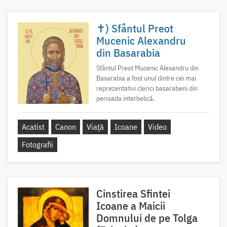
✝) Sfântul Preot
Mucenic Alexandru
din Basarabia
Sfântul Preot Mucenic Alexandru din
Basarabia a fost unul dintre cei mai
reprezentativi clerici basarabeni din
perioada interbelică.
Acatist
Canon
Viață
Icoane
Video
Fotografii
Cinstirea Sfintei
Icoane a Maicii
Domnului de pe Tolga