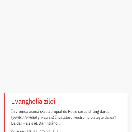
Evanghelia zilei
În vremea aceea s-au apropiat de Petru cei ce strâng darea
(
pentru templu
) și i-au zis: Învățătorul vostru nu plătește darea?
Ba da! – a zis el. Dar intrând...
Ev. Matei 17, 24-27; 18, 1-4