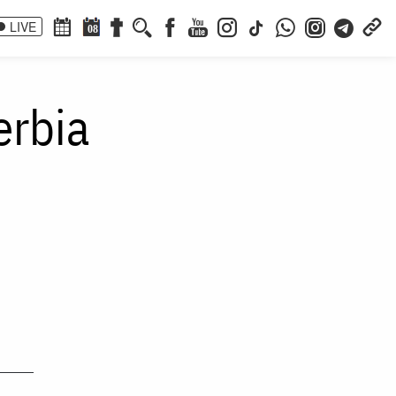
LIVE
08
erbia