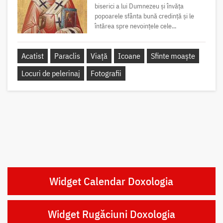
biserici a lui Dumnezeu și învăța
popoarele sfânta bună credință și le
întărea spre nevoințele cele...
Acatist
Paraclis
Viață
Icoane
Sfinte moaște
Locuri de pelerinaj
Fotografii
Widget Calendar Doxologia
Widget Rugăciuni Doxologia