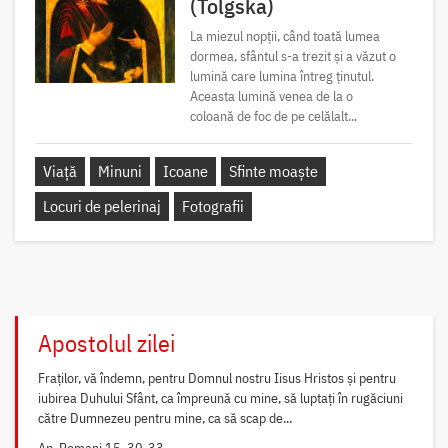
(Tolgska)
La miezul nopții, când toată lumea
dormea, sfântul s-a trezit și a văzut o
lumină care lumina întreg ținutul.
Aceasta lumină venea de la o
coloană de foc de pe celălalt...
Viață
Minuni
Icoane
Sfinte moaște
Locuri de pelerinaj
Fotografii
Apostolul zilei
Fraților, vă îndemn, pentru Domnul nostru Iisus Hristos și pentru
iubirea Duhului Sfânt, ca împreună cu mine, să luptați în rugăciuni
către Dumnezeu pentru mine, ca să scap de...
Ap. Romani 15, 30-33