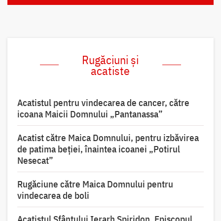
Rugăciuni și
acatiste
Acatistul pentru vindecarea de cancer, către
icoana Maicii Domnului „Pantanassa”
Acatist către Maica Domnului, pentru izbăvirea
de patima beției, înaintea icoanei „Potirul
Nesecat”
Rugăciune către Maica Domnului pentru
vindecarea de boli
Acatistul Sfântului Ierarh Spiridon, Episcopul