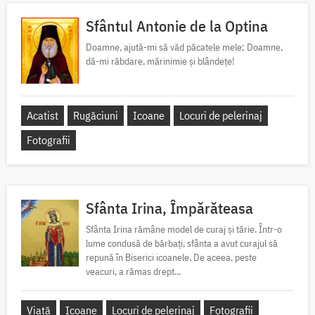
Sfântul Antonie de la Optina
Doamne, ajută-mi să văd păcatele mele; Doamne,
dă-mi răbdare, mărinimie şi blândeţe!
Acatist
Rugăciuni
Icoane
Locuri de pelerinaj
Fotografii
Sfânta Irina, Împărăteasa
Sfânta Irina rămâne model de curaj și tărie. Într-o
lume condusă de bărbați, sfânta a avut curajul să
repună în Biserici icoanele. De aceea, peste
veacuri, a rămas drept...
Viață
Icoane
Locuri de pelerinaj
Fotografii