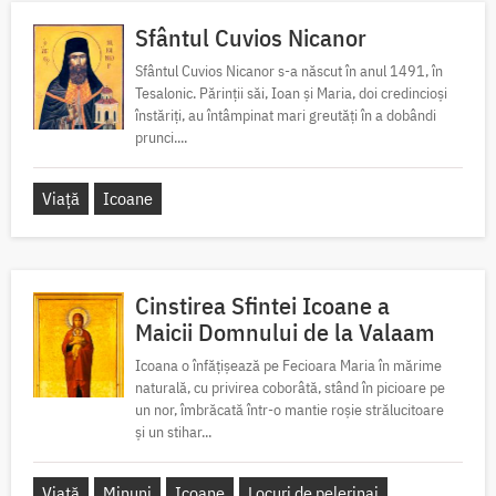
Sfântul Cuvios Nicanor
Sfântul Cuvios Nicanor s-a născut în anul 1491, în
Tesalonic. Părinții săi, Ioan și Maria, doi credincioși
înstăriți, au întâmpinat mari greutăți în a dobândi
prunci....
Viață
Icoane
Cinstirea Sfintei Icoane a
Maicii Domnului de la Valaam
Icoana o înfățișează pe Fecioara Maria în mărime
naturală, cu privirea coborâtă, stând în picioare pe
un nor, îmbrăcată într-o mantie roșie strălucitoare
și un stihar...
Viață
Minuni
Icoane
Locuri de pelerinaj