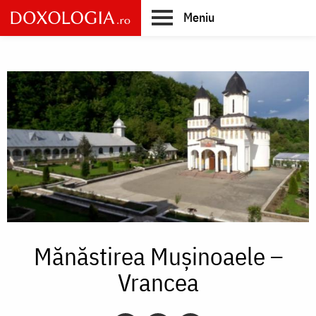
Skip
Meniu
to
main
Main
content
navigation
Mănăstirea Mușinoaele –
Vrancea