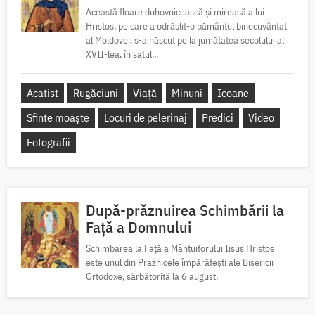
Această floare duhovnicească și mireasă a lui
Hristos, pe care a odrăslit-o pământul binecuvântat
al Moldovei, s-a născut pe la jumătatea secolului al
XVII-lea, în satul...
Acatist
Rugăciuni
Viață
Minuni
Icoane
Sfinte moaște
Locuri de pelerinaj
Predici
Video
Fotografii
După-prăznuirea Schimbării la
Față a Domnului
Schimbarea la Față a Mântuitorului Iisus Hristos
este unul din Praznicele împărătești ale Bisericii
Ortodoxe, sărbătorită la 6 august.