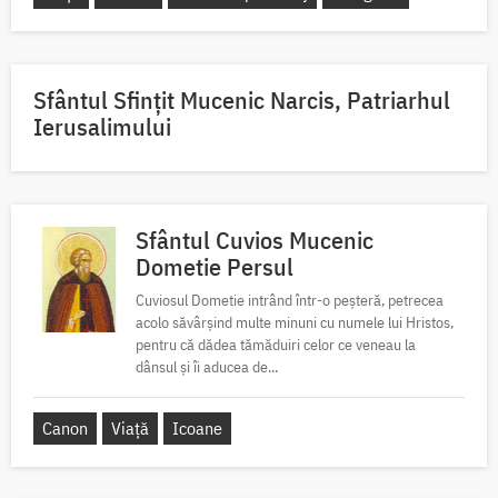
Sfântul Sfinţit Mucenic Narcis, Patriarhul
Ierusalimului
Sfântul Cuvios Mucenic
Dometie Persul
Cuviosul Dometie intrând într-o peșteră, petrecea
acolo săvârșind multe minuni cu numele lui Hristos,
pentru că dădea tămăduiri celor ce veneau la
dânsul și îi aducea de...
Canon
Viață
Icoane