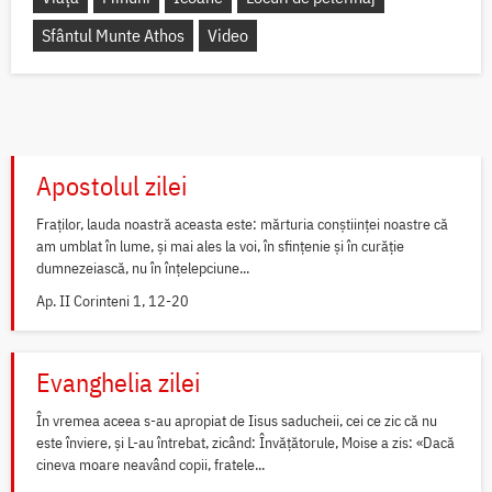
Sfântul Munte Athos
Video
Apostolul zilei
Fraților, lauda noastră aceasta este: mărturia conștiinței noastre că
am umblat în lume, și mai ales la voi, în sfințenie și în curăție
dumnezeiască, nu în înțelepciune...
Ap. II Corinteni 1, 12-20
Evanghelia zilei
În vremea aceea s-au apropiat de Iisus saducheii, cei ce zic că nu
este înviere, și L-au întrebat, zicând: Învățătorule, Moise a zis: «Dacă
cineva moare neavând copii, fratele...