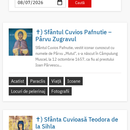
✝) Sfântul Cuvios Pafnutie –
Pârvu Zugravul
Sfântul Cuvios Pafnutie, vestit iconar cunoscut cu
numele de Pârvu „Mutul”, s-a născut în Câmpulung
Muscel, la 12 octombrie 1657, ca fiu al preotului
Ioan Pârvescu...
Acatist
Paraclis
Viață
Icoane
Locuri de pelerinaj
Fotografii
✝) Sfânta Cuvioasă Teodora de
la Sihla