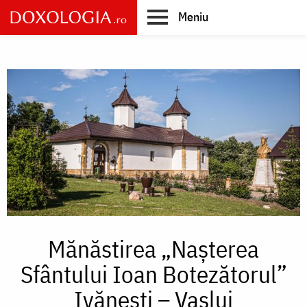
Skip
Meniu
to
main
Main
content
navigation
Mănăstirea „Nașterea
Sfântului Ioan Botezătorul”
Ivănești – Vaslui