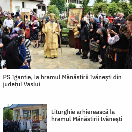
PS Igantie, la hramul Mănăstirii Ivăneşti din
judeţul Vaslui
Liturghie arhierească la
hramul Mănăstirii Ivăneşti