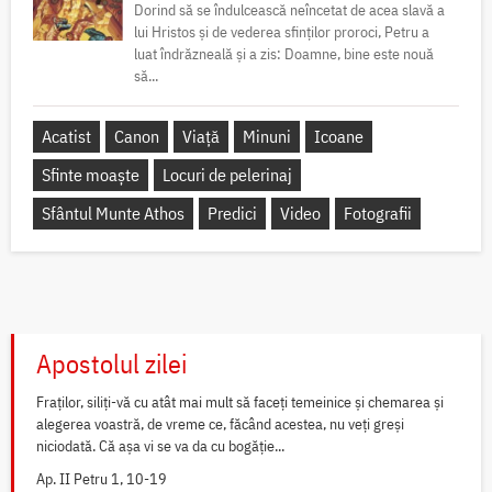
Dorind să se îndulcească neîncetat de acea slavă a
lui Hristos și de vederea sfinților proroci, Petru a
luat îndrăzneală și a zis: Doamne, bine este nouă
să...
Acatist
Canon
Viață
Minuni
Icoane
Sfinte moaște
Locuri de pelerinaj
Sfântul Munte Athos
Predici
Video
Fotografii
Apostolul zilei
Fraților, siliți-vă cu atât mai mult să faceți temeinice și chemarea și
alegerea voastră, de vreme ce, făcând acestea, nu veți greși
niciodată. Că așa vi se va da cu bogăție...
Ap. II Petru 1, 10-19