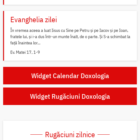
Evanghelia zilei
În vremea aceea a luat Iisus cu Sine pe Petru și pe Iacov și pe Ioan,
fratele lui, și i-a dus într-un munte înalt, de o parte. Și S-a schimbat la
față înaintea lor...
Ev. Matei 17, 1-9
Widget Calendar Doxologia
Widget Rugăciuni Doxologia
Rugăciuni zilnice