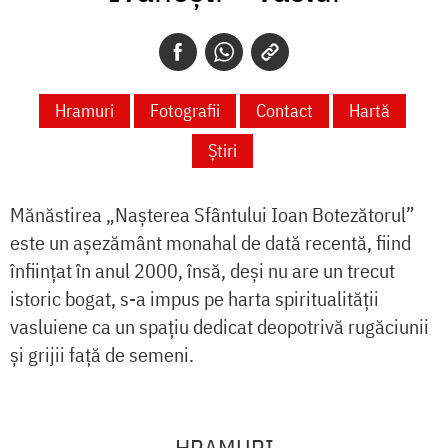
Hramuri
Fotografii
Contact
Hartă
Știri
Mănăstirea „Nașterea Sfântului Ioan Botezătorul”
este un așezământ monahal de dată recentă, fiind
înființat în anul 2000, însă, deși nu are un trecut
istoric bogat, s-a impus pe harta spiritualității
vasluiene ca un spațiu dedicat deopotrivă rugăciunii
și grijii față de semeni.