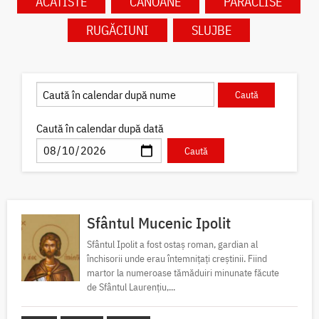
ACATISTE
CANOANE
PARACLISE
RUGĂCIUNI
SLUJBE
Caută în calendar după dată
Sfântul Mucenic Ipolit
Sfântul Ipolit a fost ostaș roman, gardian al
închisorii unde erau întemnițați creștinii. Fiind
martor la numeroase tămăduiri minunate făcute
de Sfântul Laurențiu,...