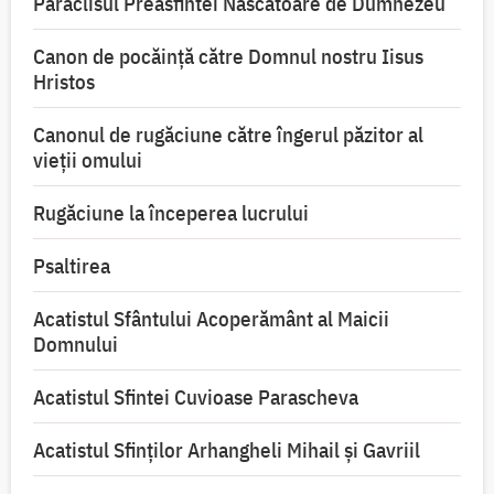
Paraclisul Preasfintei Născătoare de Dumnezeu
Canon de pocăință către Domnul nostru Iisus
Hristos
Canonul de rugăciune către îngerul păzitor al
vieții omului
Rugăciune la începerea lucrului
Psaltirea
Acatistul Sfântului Acoperământ al Maicii
Domnului
Acatistul Sfintei Cuvioase Parascheva
Acatistul Sfinților Arhangheli Mihail și Gavriil