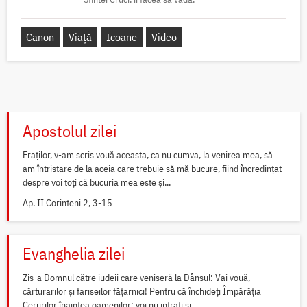
Canon
Viață
Icoane
Video
Apostolul zilei
Fraților, v-am scris vouă aceasta, ca nu cumva, la venirea mea, să
am întristare de la aceia care trebuie să mă bucure, fiind încredințat
despre voi toți că bucuria mea este și...
Ap. II Corinteni 2, 3-15
Evanghelia zilei
Zis-a Domnul către iudeii care veniseră la Dânsul: Vai vouă,
cărturarilor și fariseilor fățarnici! Pentru că închideți Împărăția
Cerurilor înaintea oamenilor; voi nu intrați și...