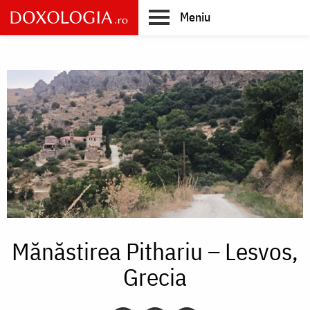
Skip
Meniu
to
main
Main
content
navigation
Mănăstirea Pithariu – Lesvos,
Grecia