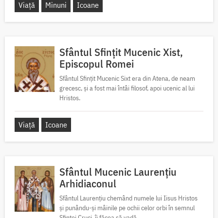
Viață
Minuni
Icoane
Sfântul Sfințit Mucenic Xist,
Episcopul Romei
Sfântul Sfințit Mucenic Sixt era din Atena, de neam
grecesc, și a fost mai întâi filosof, apoi ucenic al lui
Hristos.
Viață
Icoane
Sfântul Mucenic Laurențiu
Arhidiaconul
Sfântul Laurențiu chemând numele lui Iisus Hristos
și punându-și mâinile pe ochii celor orbi în semnul
Sfintei Cruci, îi făcea să vadă.