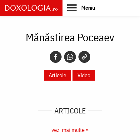
Skip
Meniu
to
main
Main
content
navigation
Mănăstirea Poceaev
Articole
Video
ARTICOLE
vezi mai multe »