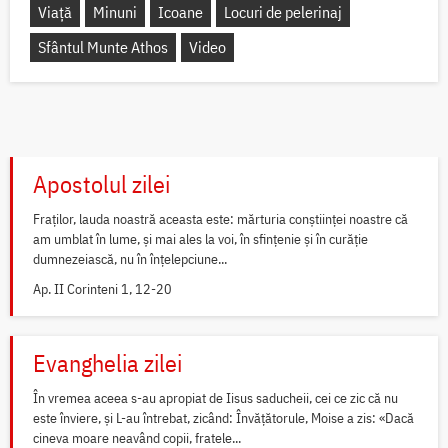
Viață
Minuni
Icoane
Locuri de pelerinaj
Sfântul Munte Athos
Video
Apostolul zilei
Fraților, lauda noastră aceasta este: mărturia conștiinței noastre că
am umblat în lume, și mai ales la voi, în sfințenie și în curăție
dumnezeiască, nu în înțelepciune...
Ap. II Corinteni 1, 12-20
Evanghelia zilei
În vremea aceea s-au apropiat de Iisus saducheii, cei ce zic că nu
este înviere, și L-au întrebat, zicând: Învățătorule, Moise a zis: «Dacă
cineva moare neavând copii, fratele...