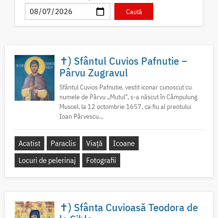
✝) Sfântul Cuvios Pafnutie –
Pârvu Zugravul
Sfântul Cuvios Pafnutie, vestit iconar cunoscut cu
numele de Pârvu „Mutul”, s-a născut în Câmpulung
Muscel, la 12 octombrie 1657, ca fiu al preotului
Ioan Pârvescu...
Acatist
Paraclis
Viață
Icoane
Locuri de pelerinaj
Fotografii
✝) Sfânta Cuvioasă Teodora de