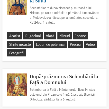
la Sihla
Această floare duhovnicească și mireasă a lui
Hristos, pe care a odrăslit-o pământul binecuvântat
al Moldovei, s-a născut pe la jumătatea secolului al
XVII-lea, în satul...
Acatist
Rugăciuni
Viață
Minuni
Icoane
Sfinte moaște
Locuri de pelerinaj
Predici
Video
Fotografii
După-prăznuirea Schimbării la
Față a Domnului
Schimbarea la Față a Mântuitorului Iisus Hristos
este unul din Praznicele împărătești ale Bisericii
Ortodoxe, sărbătorită la 6 august.