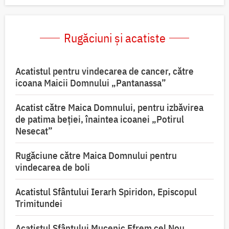
Rugăciuni și acatiste
Acatistul pentru vindecarea de cancer, către
icoana Maicii Domnului „Pantanassa”
Acatist către Maica Domnului, pentru izbăvirea
de patima beției, înaintea icoanei „Potirul
Nesecat”
Rugăciune către Maica Domnului pentru
vindecarea de boli
Acatistul Sfântului Ierarh Spiridon, Episcopul
Trimitundei
Acatistul Sfântului Mucenic Efrem cel Nou