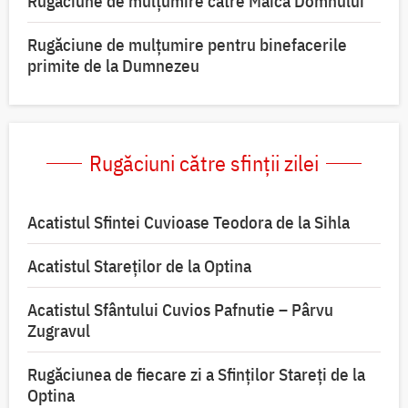
Rugăciune de mulţumire către Maica Domnului
Rugăciune de mulțumire pentru binefacerile
primite de la Dumnezeu
Rugăciuni către sfinții zilei
Acatistul Sfintei Cuvioase Teodora de la Sihla
Acatistul Stareţilor de la Optina
Acatistul Sfântului Cuvios Pafnutie – Pârvu
Zugravul
Rugăciunea de fiecare zi a Sfinților Stareți de la
Optina