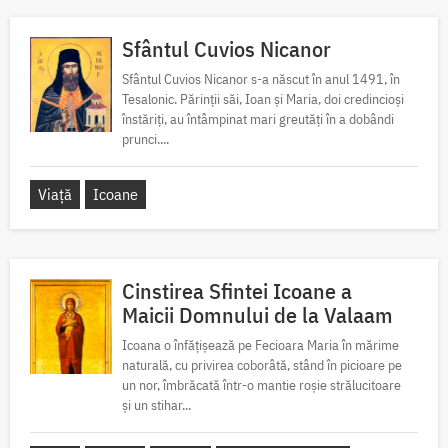
Sfântul Cuvios Nicanor
Sfântul Cuvios Nicanor s-a născut în anul 1491, în
Tesalonic. Părinții săi, Ioan și Maria, doi credincioși
înstăriți, au întâmpinat mari greutăți în a dobândi
prunci....
Viață
Icoane
Cinstirea Sfintei Icoane a
Maicii Domnului de la Valaam
Icoana o înfățișează pe Fecioara Maria în mărime
naturală, cu privirea coborâtă, stând în picioare pe
un nor, îmbrăcată într-o mantie roșie strălucitoare
și un stihar...