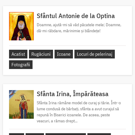
Sfântul Antonie de la Optina
Doamne, ajută-mi să văd păcatele mele; Doamne,
dă-mi răbdare, mărinimie şi blândeţe!
Acatist
Rugăciuni
Icoane
Locuri de pelerinaj
Fotografii
Sfânta Irina, Împărăteasa
Sfânta Irina rămâne model de curaj și tărie. Într-o
lume condusă de bărbați, sfânta a avut curajul să
repună în Biserici icoanele. De aceea, peste
veacuri, a rămas drept...