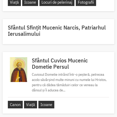
Viață
Icoane
Locuri de pelerinaj
Fotografii
Sfântul Sfinţit Mucenic Narcis, Patriarhul
Ierusalimului
Sfântul Cuvios Mucenic
Dometie Persul
Cuviosul Dometie intrând într-o peșteră, petrecea
acolo săvârșind multe minuni cu numele lui Hristos,
pentru că dădea tămăduiri celor ce veneau la
dânsul și îi aducea de...
Canon
Viață
Icoane