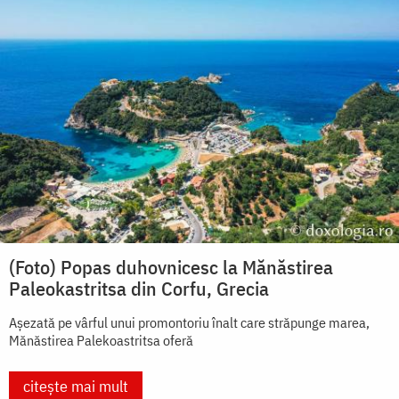
(Foto) Popas duhovnicesc la Mănăstirea
Paleokastritsa din Corfu, Grecia
Așezată pe vârful unui promontoriu înalt care străpunge marea,
Mănăstirea Palekoastritsa oferă
citește mai mult