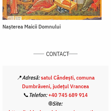
Nașterea Maicii Domnului
CONTACT
📍
Adresă:
satul Cândești, comuna
Dumbrăveni, județul Vrancea
📞
Telefon:
+40 745 689 914
🌐
Site: