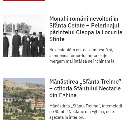
Monahi români nevoitori în
Sfânta Cetate – Pelerinajul
părintelui Cleopa la Locurile
Sfinte
Ne deșteptăm dis-de-dimineață și,
asemenea femei-lor mironosițe,
mergem mai întâi să ne închinăm la
Mănăstirea „Sfânta Treime”
– ctitoria Sfântului Nectarie
din Eghina
Mănăstirea „Sfânta Treime”, întemeiată
de Sfântul Nectarie din Eghina, este
aşezată în interiorul