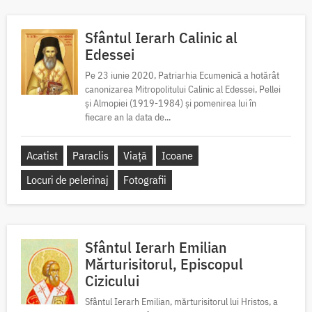
Sfântul Ierarh Calinic al
Edessei
Pe 23 iunie 2020, Patriarhia Ecumenică a hotărât
canonizarea Mitropolitului Calinic al Edessei, Pellei
și Almopiei (1919-1984) și pomenirea lui în
fiecare an la data de...
Acatist
Paraclis
Viață
Icoane
Locuri de pelerinaj
Fotografii
Sfântul Ierarh Emilian
Mărturisitorul, Episcopul
Cizicului
Sfântul Ierarh Emilian, mărturisitorul lui Hristos, a