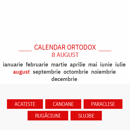
CALENDAR ORTODOX
8 AUGUST
ianuarie
februarie
martie
aprilie
mai
iunie
iulie
august
septembrie
octombrie
noiembrie
decembrie
ACATISTE
CANOANE
PARACLISE
RUGĂCIUNI
SLUJBE