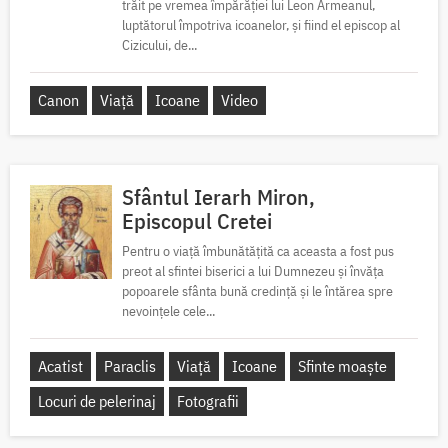
trăit pe vremea împărăției lui Leon Armeanul,
luptătorul împotriva icoanelor, și fiind el episcop al
Cizicului, de...
Canon
Viață
Icoane
Video
Sfântul Ierarh Miron,
Episcopul Cretei
Pentru o viață îmbunătățită ca aceasta a fost pus
preot al sfintei biserici a lui Dumnezeu și învăța
popoarele sfânta bună credință și le întărea spre
nevoințele cele...
Acatist
Paraclis
Viață
Icoane
Sfinte moaște
Locuri de pelerinaj
Fotografii