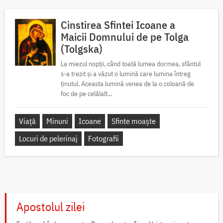
Cinstirea Sfintei Icoane a
Maicii Domnului de pe Tolga
(Tolgska)
La miezul nopții, când toată lumea dormea, sfântul
s-a trezit și a văzut o lumină care lumina întreg
ținutul. Aceasta lumină venea de la o coloană de
foc de pe celălalt...
Viață
Minuni
Icoane
Sfinte moaște
Locuri de pelerinaj
Fotografii
Apostolul zilei