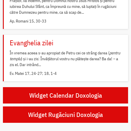
Fraților, vă îndemn, pentru Domnul nostru Iisus Hristos și pentru
iubirea Duhului Sfânt, ca împreună cu mine, să luptați în rugăciuni
către Dumnezeu pentru mine, ca să scap de...
Ap. Romani 15, 30-33
Evanghelia zilei
În vremea aceea s-au apropiat de Petru cei ce strâng darea (
pentru
templu
) și i-au zis: Învățătorul vostru nu plătește darea? Ba da! – a
zis el. Dar intrând...
Ev. Matei 17, 24-27; 18, 1-4
Widget Calendar Doxologia
Widget Rugăciuni Doxologia