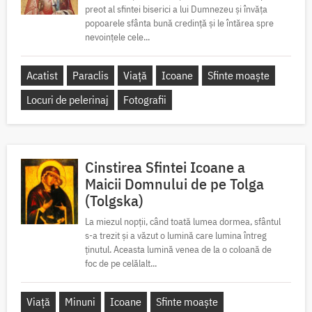
preot al sfintei biserici a lui Dumnezeu și învăța
popoarele sfânta bună credință și le întărea spre
nevoințele cele...
Acatist
Paraclis
Viață
Icoane
Sfinte moaște
Locuri de pelerinaj
Fotografii
Cinstirea Sfintei Icoane a
Maicii Domnului de pe Tolga
(Tolgska)
La miezul nopții, când toată lumea dormea, sfântul
s-a trezit și a văzut o lumină care lumina întreg
ținutul. Aceasta lumină venea de la o coloană de
foc de pe celălalt...
Viață
Minuni
Icoane
Sfinte moaște