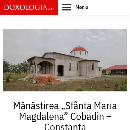
Skip
Meniu
to
main
Main
content
navigation
Mănăstirea „Sfânta Maria
Magdalena” Cobadin –
Constanța