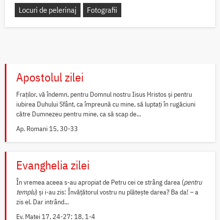
Locuri de pelerinaj
Fotografii
Apostolul zilei
Fraților, vă îndemn, pentru Domnul nostru Iisus Hristos și pentru
iubirea Duhului Sfânt, ca împreună cu mine, să luptați în rugăciuni
către Dumnezeu pentru mine, ca să scap de...
Ap. Romani 15, 30-33
Evanghelia zilei
În vremea aceea s-au apropiat de Petru cei ce strâng darea (
pentru
templu
) și i-au zis: Învățătorul vostru nu plătește darea? Ba da! – a
zis el. Dar intrând...
Ev. Matei 17, 24-27; 18, 1-4