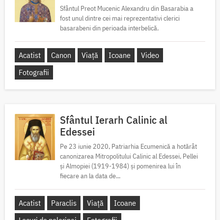
Sfântul Preot Mucenic Alexandru din Basarabia a
fost unul dintre cei mai reprezentativi clerici
basarabeni din perioada interbelică.
Acatist
Canon
Viață
Icoane
Video
Fotografii
Sfântul Ierarh Calinic al
Edessei
Pe 23 iunie 2020, Patriarhia Ecumenică a hotărât
canonizarea Mitropolitului Calinic al Edessei, Pellei
și Almopiei (1919-1984) și pomenirea lui în
fiecare an la data de...
Acatist
Paraclis
Viață
Icoane