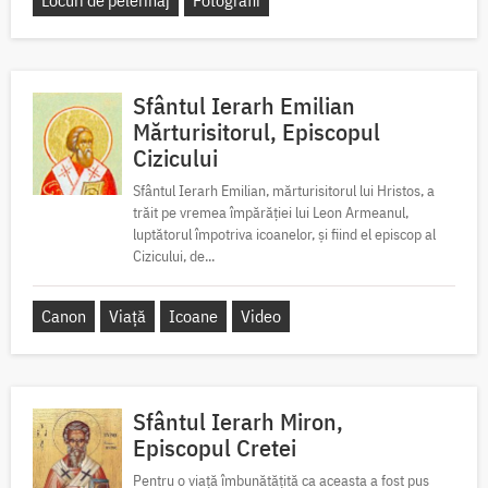
Locuri de pelerinaj
Fotografii
Sfântul Ierarh Emilian
Mărturisitorul, Episcopul
Cizicului
Sfântul Ierarh Emilian, mărturisitorul lui Hristos, a
trăit pe vremea împărăției lui Leon Armeanul,
luptătorul împotriva icoanelor, și fiind el episcop al
Cizicului, de...
Canon
Viață
Icoane
Video
Sfântul Ierarh Miron,
Episcopul Cretei
Pentru o viață îmbunătățită ca aceasta a fost pus