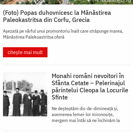
(Foto) Popas duhovnicesc la Mănăstirea
Paleokastritsa din Corfu, Grecia
Așezată pe vârful unui promontoriu înalt care străpunge marea,
Mănăstirea Palekoastritsa oferă
citește mai mult
Monahi români nevoitori în
Sfânta Cetate – Pelerinajul
părintelui Cleopa la Locurile
Sfinte
Ne deșteptăm dis-de-dimineață și,
asemenea femei-lor mironosițe,
mergem mai întâi să ne închinăm la