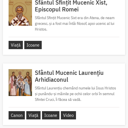
Sfântul Sfințit Mucenic Xist,
Episcopul Romei
Sfântul Sfințit Mucenic Sixt era din Atena, de neam
grecesc, și a fost mai întâi filosof, apoi ucenic al lui
Hristos.
Viață
Icoane
Sfântul Mucenic Laurențiu
Arhidiaconul
Sfântul Laurențiu chemând numele lui Iisus Hristos
și punându-și mâinile pe ochii celor orbi în semnul
Sfintei Cruci, îi făcea să vadă.
Canon
Viață
Icoane
Video