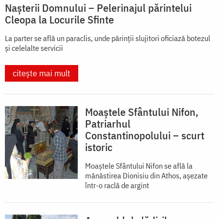
Nașterii Domnului – Pelerinajul părintelui
Cleopa la Locurile Sfinte
La parter se află un paraclis, unde părinții slujitori oficiază botezul
și celelalte servicii
citește mai mult
Moaștele Sfântului Nifon,
Patriarhul
Constantinopolului – scurt
istoric
Moaștele Sfântului Nifon se află la
mănăstirea Dionisiu din Athos, aşezate
într-o raclă de argint