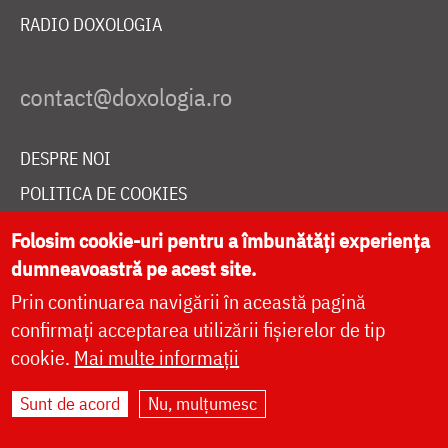
RADIO DOXOLOGIA
DESPRE NOI
POLITICA DE COOKIES
DONEAZĂ ONLINE PENTRU CATEDRALA NAȚIONALĂ
Folosim cookie-uri pentru a îmbunătăți experiența
dumneavoastră pe acest site.
Prin continuarea navigării în această pagină
LIVE
confirmați acceptarea utilizării fișierelor de tip
cookie.
Mai multe informații
Site dezvoltat de
DOXOLOGIA MEDIA
,
Sunt de acord
Nu, mulțumesc
Arhiepiscopia Iașilor | ©
doxologia.ro