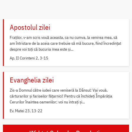
Apostolul zilei
Fraților, v-am scris vouă aceasta, ca nu cumva, la venirea mea, să
am întristare de la aceia care trebuie să mă bucure, fiind încredințat
despre voi toți că bucuria mea este și...
Ap. II Corinteni 2, 3-15
Evanghelia zilei
Zis-a Domnul către iudeii care veniseră la Dânsul: Vai vouă,
cărturarilor și fariseilor fățarnici! Pentru că închideți Împărăția
Cerurilor înaintea oamenilor; voi nu intrați și...
Ev. Matei 23, 13-22