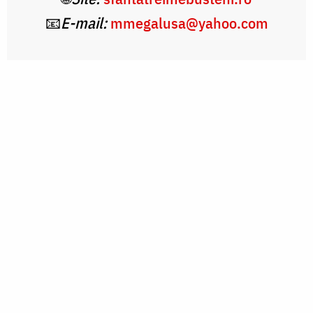
📧
E-mail:
mmegalusa@yahoo.com