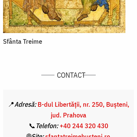
Sfânta Treime
CONTACT
📍
Adresă:
B-dul Libertății, nr. 250, Bușteni,
jud. Prahova
📞
Telefon:
+40 244 320 430
🌐
Site:
sfantatreimebusteni.ro