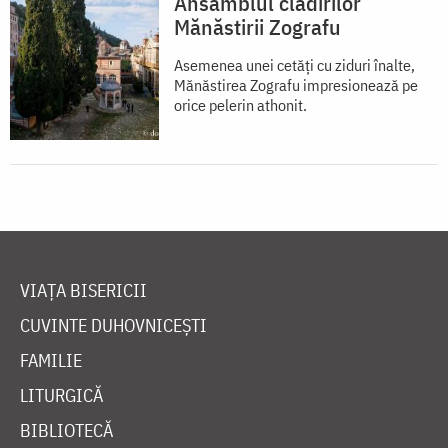
Ansamblul clădirilor
Mănăstirii Zografu
Asemenea unei cetăţi cu ziduri înalte,
Mănăstirea Zografu impresionează pe
orice pelerin athonit.
VIAȚA BISERICII
CUVINTE DUHOVNICEȘTI
FAMILIE
LITURGICĂ
BIBLIOTECĂ