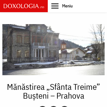
Skip
Meniu
to
main
Main
content
navigation
Mănăstirea „Sfânta Treime”
Bușteni – Prahova