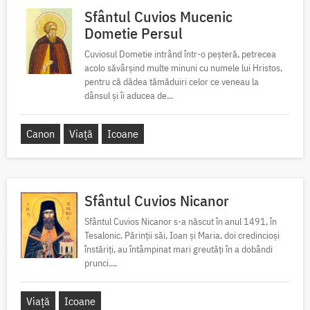
Sfântul Cuvios Mucenic
Dometie Persul
Cuviosul Dometie intrând într-o peșteră, petrecea
acolo săvârșind multe minuni cu numele lui Hristos,
pentru că dădea tămăduiri celor ce veneau la
dânsul și îi aducea de...
Canon
Viață
Icoane
Sfântul Cuvios Nicanor
Sfântul Cuvios Nicanor s-a născut în anul 1491, în
Tesalonic. Părinții săi, Ioan și Maria, doi credincioși
înstăriți, au întâmpinat mari greutăți în a dobândi
prunci....
Viață
Icoane