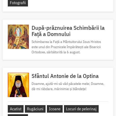
Fotografii
După-prăznuirea Schimbării la
Față a Domnului
Schimbarea la Față a Mântuitorului Iisus Hristos
este unul din Praznicele împărătești ale Bisericii
Ortodoxe, sărbătorită la 6 august.
Sfântul Antonie de la Optina
Doamne, ajută-mi să văd păcatele mele; Doamne,
dă-mi răbdare, mărinimie şi blândeţe!
Acatist
Rugăciuni
Icoane
Locuri de pelerinaj