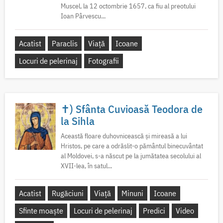
Muscel, la 12 octombrie 1657, ca fiu al preotului
Ioan Pârvescu...
Acatist
Paraclis
Viață
Icoane
Locuri de pelerinaj
Fotografii
✝) Sfânta Cuvioasă Teodora de
la Sihla
Această floare duhovnicească și mireasă a lui
Hristos, pe care a odrăslit-o pământul binecuvântat
al Moldovei, s-a născut pe la jumătatea secolului al
XVII-lea, în satul...
Acatist
Rugăciuni
Viață
Minuni
Icoane
Sfinte moaște
Locuri de pelerinaj
Predici
Video