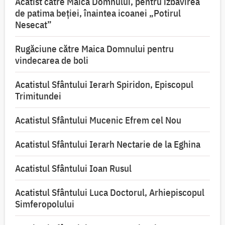
Acatist către Maica Domnului, pentru izbăvirea
de patima beției, înaintea icoanei „Potirul
Nesecat”
Rugăciune către Maica Domnului pentru
vindecarea de boli
Acatistul Sfântului Ierarh Spiridon, Episcopul
Trimitundei
Acatistul Sfântului Mucenic Efrem cel Nou
Acatistul Sfântului Ierarh Nectarie de la Eghina
Acatistul Sfântului Ioan Rusul
Acatistul Sfântului Luca Doctorul, Arhiepiscopul
Simferopolului