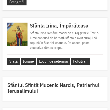
Fotografii
Sfânta Irina, Împărăteasa
Sfânta Irina rămâne model de curaj și tărie. Într-o
lume condusă de bărbați, sfânta a avut curajul să
repună în Biserici icoanele. De aceea, peste
veacuri, a rămas drept...
Viață
Icoane
Locuri de pelerinaj
Fotografii
Sfântul Sfinţit Mucenic Narcis, Patriarhul
Ierusalimului