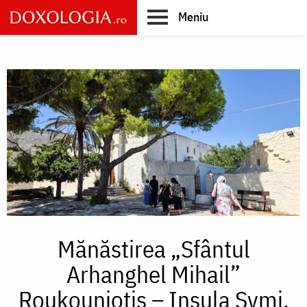
Skip
Meniu
to
main
Main
content
navigation
Mănăstirea „Sfântul
Arhanghel Mihail”
Roukouniotis – Insula Symi,