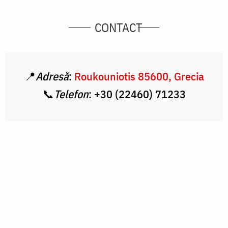
CONTACT
📍
Adresă
:
Roukouniotis 85600, Grecia
📞
Telefon
:
+30 (22460) 71233