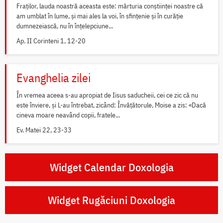
Fraților, lauda noastră aceasta este: mărturia conștiinței noastre că
am umblat în lume, și mai ales la voi, în sfințenie și în curăție
dumnezeiască, nu în înțelepciune...
Ap. II Corinteni 1, 12-20
Evanghelia zilei
În vremea aceea s-au apropiat de Iisus saducheii, cei ce zic că nu
este înviere, și L-au întrebat, zicând: Învățătorule, Moise a zis: «Dacă
cineva moare neavând copii, fratele...
Ev. Matei 22, 23-33
Widget Calendar Doxologia
Widget Rugăciuni Doxologia