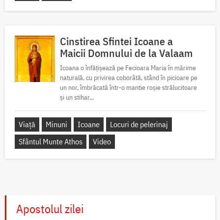
Cinstirea Sfintei Icoane a
Maicii Domnului de la Valaam
Icoana o înfățișează pe Fecioara Maria în mărime
naturală, cu privirea coborâtă, stând în picioare pe
un nor, îmbrăcată într-o mantie roșie strălucitoare
și un stihar...
Viață
Minuni
Icoane
Locuri de pelerinaj
Sfântul Munte Athos
Video
Apostolul zilei