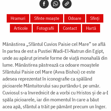
Hramuri
Sfinte moaște
Odoare
Sfinți
Articole
Fotografii
Contact
Hartă
Mănăstirea „Sfântul Cuvios Paisie cel Mare” se află
în partea de est a Pustiei Wadi-El-Natrun din Egipt,
unde au apărut primele forme de viață monahală din
lume. Mănăstirea păstrează ca odoare moaștele
Sfântului Paisie cel Mare (Avva Bishoi) ce este
adesea reprezentat în iconografie ca spălând
picioarele Mântuitorului sau purtându-L pe umăr.
Cuviosul s-a învrednicit de a vorbi cu Hristos și de a-I
spăla picioarele, iar din momentul în care a băut
acea apă, sfântul a trăit pe pământ precum un înger.