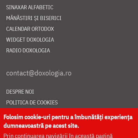
SINAXAR ALFABETIC
MĂNĂSTIRI ȘI BISERICI
CALENDAR ORTODOX
WIDGET DOXOLOGIA
RADIO DOXOLOGIA
DESPRE NOI
POLITICA DE COOKIES
DONEAZĂ ONLINE PENTRU CATEDRALA NAȚIONALĂ
Folosim cookie-uri pentru a îmbunătăți experiența
dumneavoastră pe acest site.
Prin continuarea navigării în această pagină
LIVE