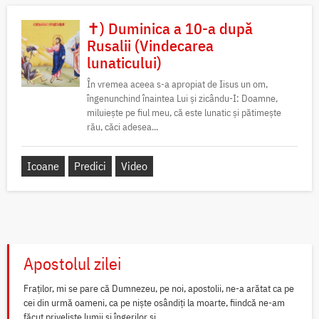
✝) Duminica a 10-a după
Rusalii (Vindecarea
lunaticului)
În vremea aceea s-a apropiat de Iisus un om,
îngenunchind înaintea Lui și zicându-I: Doamne,
miluiește pe fiul meu, că este lunatic și pătimește
rău, căci adesea...
Icoane
Predici
Video
Apostolul zilei
Fraților, mi se pare că Dumnezeu, pe noi, apostolii, ne-a arătat ca pe
cei din urmă oameni, ca pe niște osândiți la moarte, fiindcă ne-am
făcut priveliște lumii și îngerilor și...