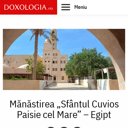
Skip
Meniu
to
main
Main
content
navigation
Mănăstirea „Sfântul Cuvios
Paisie cel Mare” – Egipt