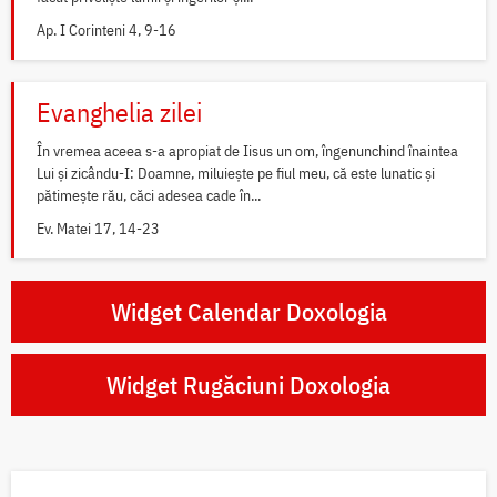
Ap. I Corinteni 4, 9-16
Evanghelia zilei
În vremea aceea s-a apropiat de Iisus un om, îngenunchind înaintea
Lui și zicându-I: Doamne, miluiește pe fiul meu, că este lunatic și
pătimește rău, căci adesea cade în...
Ev. Matei 17, 14-23
Widget Calendar Doxologia
Widget Rugăciuni Doxologia