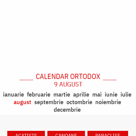
CALENDAR ORTODOX
9 AUGUST
ianuarie
februarie
martie
aprilie
mai
iunie
iulie
august
septembrie
octombrie
noiembrie
decembrie
ACATISTE
CANOANE
PARACLISE