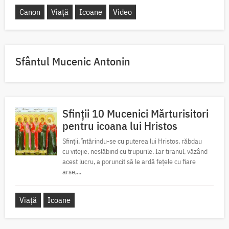
Canon
Viață
Icoane
Video
Sfântul Mucenic Antonin
Sfinții 10 Mucenici Mărturisitori
pentru icoana lui Hristos
Sfinții, întărindu-se cu puterea lui Hristos, răbdau
cu vitejie, neslăbind cu trupurile. Iar tiranul, văzând
acest lucru, a poruncit să le ardă fețele cu fiare
arse,...
Viață
Icoane