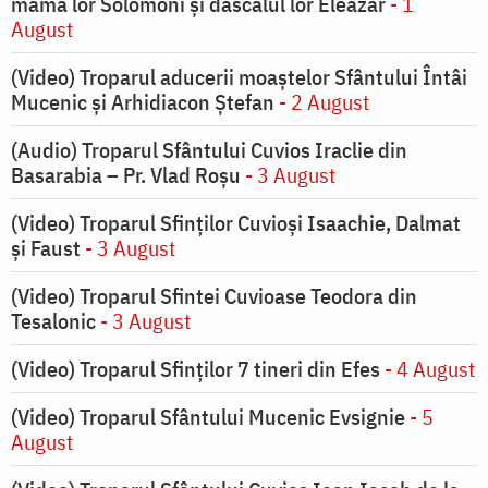
mama lor Solomoni și dascălul lor Eleazar
- 1
August
(Video) Troparul aducerii moaștelor Sfântului Întâi
Mucenic și Arhidiacon Ștefan
- 2 August
(Audio) Troparul Sfântului Cuvios Iraclie din
Basarabia – Pr. Vlad Roșu
- 3 August
(Video) Troparul Sfinților Cuvioși Isaachie, Dalmat
și Faust
- 3 August
(Video) Troparul Sfintei Cuvioase Teodora din
Tesalonic
- 3 August
(Video) Troparul Sfinților 7 tineri din Efes
- 4 August
(Video) Troparul Sfântului Mucenic Evsignie
- 5
August