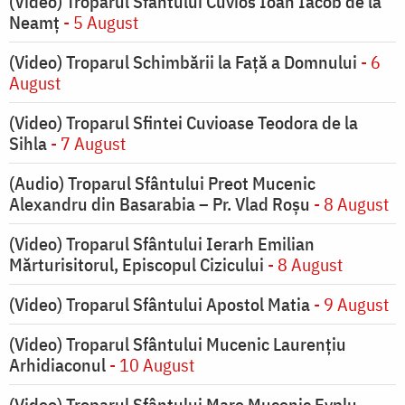
(Video) Troparul Sfântului Cuvios Ioan Iacob de la
Neamț
- 5 August
(Video) Troparul Schimbării la Față a Domnului
- 6
August
(Video) Troparul Sfintei Cuvioase Teodora de la
Sihla
- 7 August
(Audio) Troparul Sfântului Preot Mucenic
Alexandru din Basarabia – Pr. Vlad Roșu
- 8 August
(Video) Troparul Sfântului Ierarh Emilian
Mărturisitorul, Episcopul Cizicului
- 8 August
(Video) Troparul Sfântului Apostol Matia
- 9 August
(Video) Troparul Sfântului Mucenic Laurențiu
Arhidiaconul
- 10 August
(Video) Troparul Sfântului Mare Mucenic Evplu,