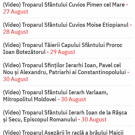
(Video) Troparul Sfântului Cuvios Pimen cel Mare
-
27 August
(Video) Troparul Sfântului Cuvios Moise Etiopianul
-
28 August
(Video) Troparul Tăierii Capului Sfântului Proroc
Ioan Botezătorul
- 29 August
(Video) Troparul Sfinților Ierarhi Ioan, Pavel cel
Nou și Alexandru, Patriarhi ai Constantinopolului
-
30 August
(Video) Troparul Sfântului Ierarh Varlaam,
Mitropolitul Moldovei
- 30 August
(Video) Troparul Sfântului Ierarh Ioan de la Râșca
și Secu, Episcopul Romanului
- 30 August
(Video) Troparul Așezării în raclă a brâului Maicii