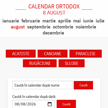
CALENDAR ORTODOX
8 AUGUST
ianuarie
februarie
martie
aprilie
mai
iunie
iulie
august
septembrie
octombrie
noiembrie
decembrie
ACATISTE
CANOANE
PARACLISE
RUGĂCIUNI
SLUJBE
Caută în calendar după dată