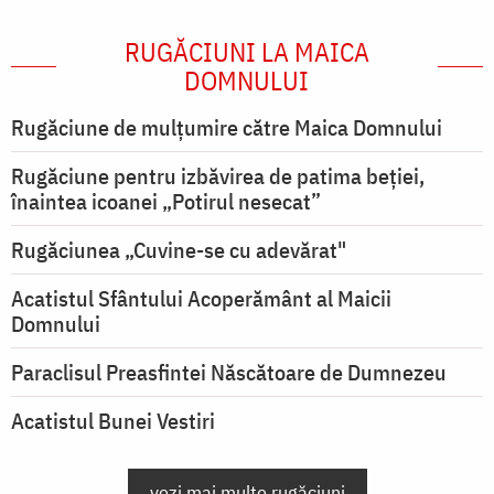
RUGĂCIUNI LA MAICA
DOMNULUI
Rugăciune de mulţumire către Maica Domnului
Rugăciune pentru izbăvirea de patima beției,
înaintea icoanei „Potirul nesecat”
Rugăciunea „Cuvine-se cu adevărat"
Acatistul Sfântului Acoperământ al Maicii
Domnului
Paraclisul Preasfintei Născătoare de Dumnezeu
Acatistul Bunei Vestiri
vezi mai multe rugăciuni