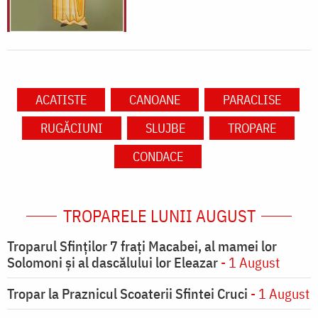
ACATISTE
CANOANE
PARACLISE
RUGĂCIUNI
SLUJBE
TROPARE
CONDACE
TROPARELE LUNII AUGUST
Troparul Sfinţilor 7 fraţi Macabei, al mamei lor
Solomoni şi al dascălului lor Eleazar
- 1 August
Tropar la Praznicul Scoaterii Sfintei Cruci
- 1 August