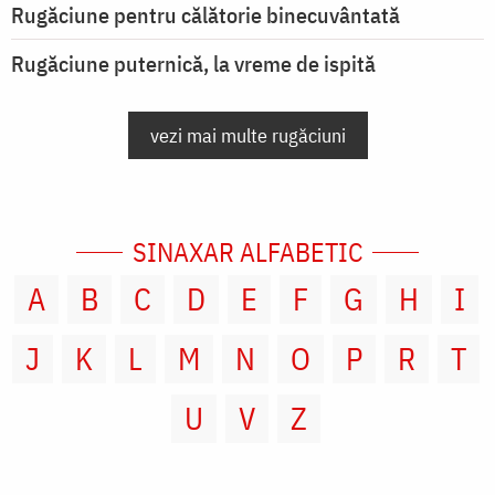
Rugăciune pentru călătorie binecuvântată
Rugăciune puternică, la vreme de ispită
vezi mai multe rugăciuni
SINAXAR ALFABETIC
A
B
C
D
E
F
G
H
I
J
K
L
M
N
O
P
R
T
U
V
Z