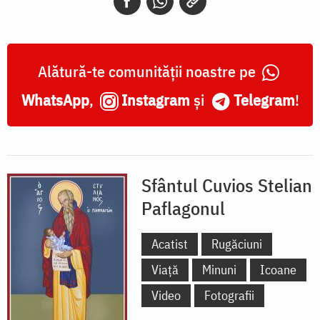
Alătură-te comunității noastre pe
WhatsApp
,
Instagram
și
Telegram
!
Sfântul Cuvios Stelian
Paflagonul
Acatist
Rugăciuni
Viață
Minuni
Icoane
Video
Fotografii