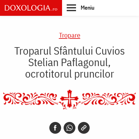
Skip
Meniu
to
main
Main
content
navigation
Tropare
Troparul Sfântului Cuvios
Stelian Paflagonul,
ocrotitorul pruncilor