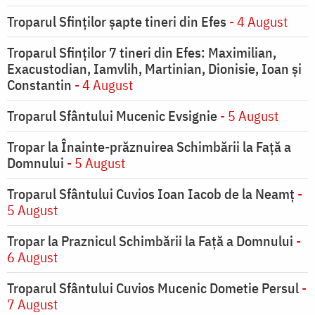
Troparul Sfinţilor şapte tineri din Efes
- 4 August
Troparul Sfinţilor 7 tineri din Efes: Maximilian,
Exacustodian, Iamvlih, Martinian, Dionisie, Ioan şi
Constantin
- 4 August
Troparul Sfântului Mucenic Evsignie
- 5 August
Tropar la Înainte-prăznuirea Schimbării la Faţă a
Domnului
- 5 August
Troparul Sfântului Cuvios Ioan Iacob de la Neamț
-
5 August
Tropar la Praznicul Schimbării la Faţă a Domnului
-
6 August
Troparul Sfântului Cuvios Mucenic Dometie Persul
-
7 August