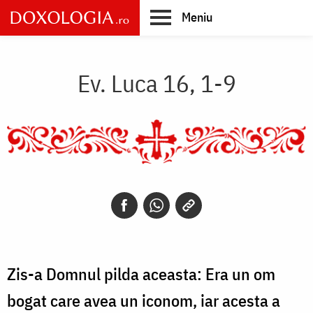
Skip
Meniu
to
main
Main
content
navigation
Ev. Luca 16, 1-9
Zis-a Domnul pilda aceasta: Era un om
bogat care avea un iconom, iar acesta a