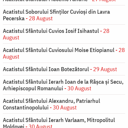
Acatistul Soborului Sfinților Cuvioși din Lavra
Pecerska
- 28 August
Acatistul Sfântului Cuvios Iosif Isihastul
- 28
August
Acatistul Sfântului Cuviosului Moise Etiopianul
- 28
August
Acatistul Sfântului Ioan Botezătorul
- 29 August
Acatistul Sfântului Ierarh Ioan de la Râşca şi Secu,
Arhiepiscopul Romanului
- 30 August
Acatistul Sfântului Alexandru, Patriarhul
Constantinopolului
- 30 August
Acatistul Sfântului Ierarh Varlaam, Mitropolitul
Moldovei
- 30 August