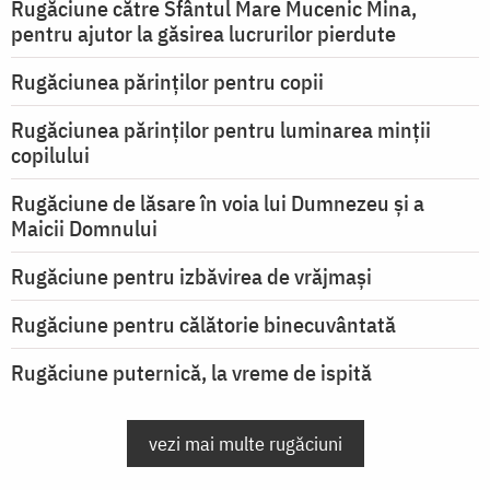
Rugăciune către Sfântul Mare Mucenic Mina,
pentru ajutor la găsirea lucrurilor pierdute
Rugăciunea părinților pentru copii
Rugăciunea părinților pentru luminarea minţii
copilului
Rugăciune de lăsare în voia lui Dumnezeu şi a
Maicii Domnului
Rugăciune pentru izbăvirea de vrăjmași
Rugăciune pentru călătorie binecuvântată
Rugăciune puternică, la vreme de ispită
vezi mai multe rugăciuni