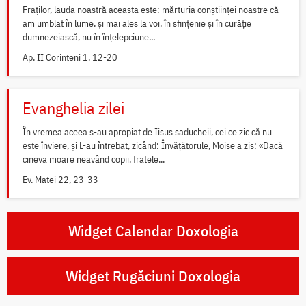
Fraților, lauda noastră aceasta este: mărturia conștiinței noastre că
am umblat în lume, și mai ales la voi, în sfințenie și în curăție
dumnezeiască, nu în înțelepciune...
Ap. II Corinteni 1, 12-20
Evanghelia zilei
În vremea aceea s-au apropiat de Iisus saducheii, cei ce zic că nu
este înviere, și L-au întrebat, zicând: Învățătorule, Moise a zis: «Dacă
cineva moare neavând copii, fratele...
Ev. Matei 22, 23-33
Widget Calendar Doxologia
Widget Rugăciuni Doxologia