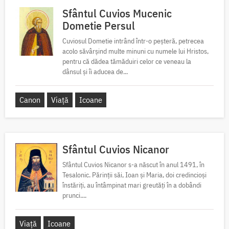
Sfântul Cuvios Mucenic
Dometie Persul
Cuviosul Dometie intrând într-o peșteră, petrecea
acolo săvârșind multe minuni cu numele lui Hristos,
pentru că dădea tămăduiri celor ce veneau la
dânsul și îi aducea de...
Canon
Viață
Icoane
Sfântul Cuvios Nicanor
Sfântul Cuvios Nicanor s-a născut în anul 1491, în
Tesalonic. Părinții săi, Ioan și Maria, doi credincioși
înstăriți, au întâmpinat mari greutăți în a dobândi
prunci....
Viață
Icoane