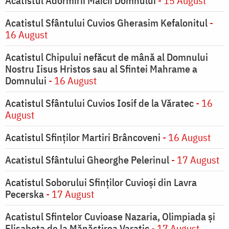
Acatistul Adormirii Maicii Domnului
- 15 August
Acatistul Sfântului Cuvios Gherasim Kefalonitul
-
16 August
Acatistul Chipului nefăcut de mână al Domnului
Nostru Iisus Hristos sau al Sfintei Mahrame a
Domnului
- 16 August
Acatistul Sfântului Cuvios Iosif de la Văratec
- 16
August
Acatistul Sfinților Martiri Brâncoveni
- 16 August
Acatistul Sfântului Gheorghe Pelerinul
- 17 August
Acatistul Soborului Sfinților Cuvioși din Lavra
Pecerska
- 17 August
Acatistul Sfintelor Cuvioase Nazaria, Olimpiada și
Elisabeta de la Mănăstirea Varatic
- 17 August