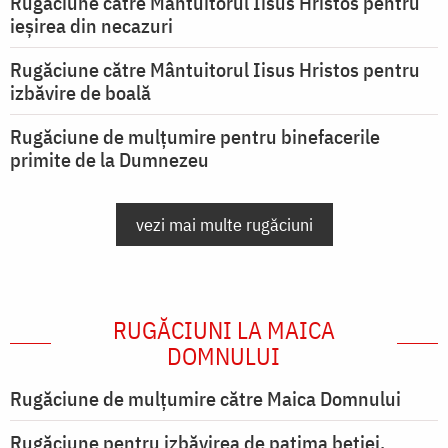
Rugăciune către Mântuitorul Iisus Hristos pentru
ieşirea din necazuri
Rugăciune către Mântuitorul Iisus Hristos pentru
izbăvire de boală
Rugăciune de mulțumire pentru binefacerile
primite de la Dumnezeu
vezi mai multe rugăciuni
RUGĂCIUNI LA MAICA
DOMNULUI
Rugăciune de mulţumire către Maica Domnului
Rugăciune pentru izbăvirea de patima beției,