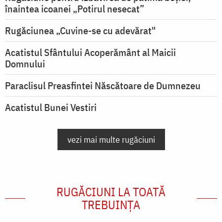
înaintea icoanei „Potirul nesecat”
Rugăciunea „Cuvine-se cu adevărat"
Acatistul Sfântului Acoperământ al Maicii
Domnului
Paraclisul Preasfintei Născătoare de Dumnezeu
Acatistul Bunei Vestiri
vezi mai multe rugăciuni
RUGĂCIUNI LA TOATĂ
TREBUINȚA