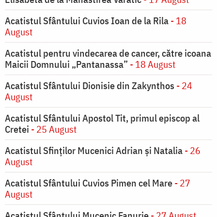
Acatistul Sfântului Cuvios Ioan de la Rila
- 18
August
Acatistul pentru vindecarea de cancer, către icoana
Maicii Domnului „Pantanassa”
- 18 August
Acatistul Sfântului Dionisie din Zakynthos
- 24
August
Acatistul Sfântului Apostol Tit, primul episcop al
Cretei
- 25 August
Acatistul Sfinților Mucenici Adrian și Natalia
- 26
August
Acatistul Sfântului Cuvios Pimen cel Mare
- 27
August
Acatistul Sfântului Mucenic Fanurie
- 27 August