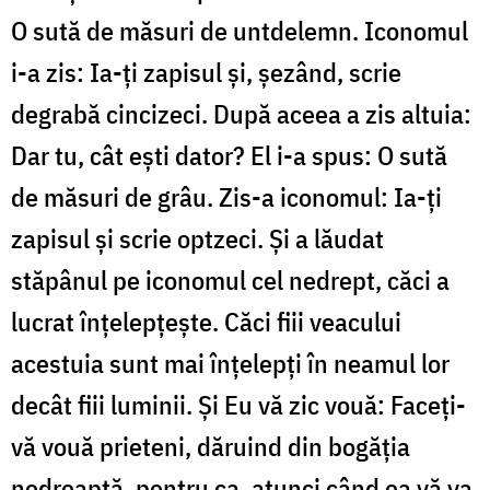
O sută de măsuri de untdelemn. Iconomul
i-a zis: Ia-ți zapisul și, șezând, scrie
degrabă cincizeci. După aceea a zis altuia:
Dar tu, cât ești dator? El i-a spus: O sută
de măsuri de grâu. Zis-a iconomul: Ia-ți
zapisul și scrie optzeci. Și a lăudat
stăpânul pe iconomul cel nedrept, căci a
lucrat înțelepțește. Căci fiii veacului
acestuia sunt mai înțelepți în neamul lor
decât fiii luminii. Și Eu vă zic vouă: Faceți-
vă vouă prieteni, dăruind din bogăția
nedreaptă, pentru ca, atunci când ea vă va