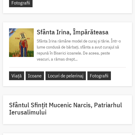
Fotografii
Sfânta Irina, Împărăteasa
Sfânta Irina rămâne model de curaj și tărie. Într-o
lume condusă de bărbați, sfânta a avut curajul să
repună în Biserici icoanele. De aceea, peste
veacuri, a rămas drept...
Viață
Icoane
Locuri de pelerinaj
Fotografii
Sfântul Sfinţit Mucenic Narcis, Patriarhul
Ierusalimului