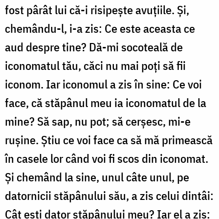
fost pârât lui că-i risipește avuțiile. Și,
chemându-l, i-a zis: Ce este aceasta ce
aud despre tine? Dă-mi socoteală de
iconomatul tău, căci nu mai poți să fii
iconom. Iar iconomul a zis în sine: Ce voi
face, că stăpânul meu ia iconomatul de la
mine? Să sap, nu pot; să cerșesc, mi-e
rușine. Știu ce voi face ca să mă primească
în casele lor când voi fi scos din iconomat.
Și chemând la sine, unul câte unul, pe
datornicii stăpânului său, a zis celui dintâi:
Cât ești dator stăpânului meu? Iar el a zis: