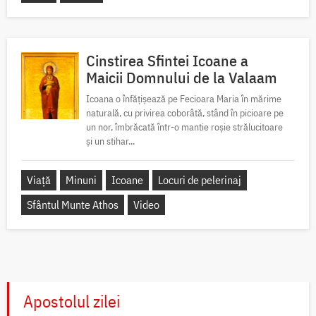
Cinstirea Sfintei Icoane a
Maicii Domnului de la Valaam
Icoana o înfățișează pe Fecioara Maria în mărime
naturală, cu privirea coborâtă, stând în picioare pe
un nor, îmbrăcată într-o mantie roșie strălucitoare
și un stihar...
Viață
Minuni
Icoane
Locuri de pelerinaj
Sfântul Munte Athos
Video
Apostolul zilei