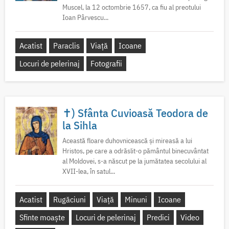
Muscel, la 12 octombrie 1657, ca fiu al preotului
Ioan Pârvescu...
Acatist
Paraclis
Viață
Icoane
Locuri de pelerinaj
Fotografii
✝) Sfânta Cuvioasă Teodora de
la Sihla
Această floare duhovnicească și mireasă a lui
Hristos, pe care a odrăslit-o pământul binecuvântat
al Moldovei, s-a născut pe la jumătatea secolului al
XVII-lea, în satul...
Acatist
Rugăciuni
Viață
Minuni
Icoane
Sfinte moaște
Locuri de pelerinaj
Predici
Video