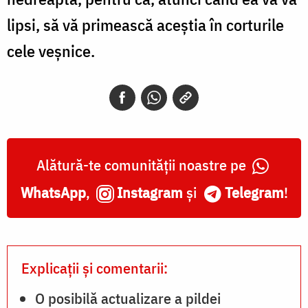
lipsi, să vă primească aceștia în corturile
cele veșnice.
Alătură-te comunității noastre pe
WhatsApp
,
Instagram
și
Telegram
!
Explicații și comentarii:
O posibilă actualizare a pildei