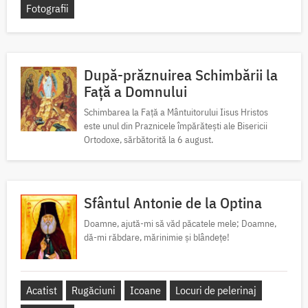
Fotografii
După-prăznuirea Schimbării la
Față a Domnului
Schimbarea la Față a Mântuitorului Iisus Hristos
este unul din Praznicele împărătești ale Bisericii
Ortodoxe, sărbătorită la 6 august.
Sfântul Antonie de la Optina
Doamne, ajută-mi să văd păcatele mele; Doamne,
dă-mi răbdare, mărinimie şi blândeţe!
Acatist
Rugăciuni
Icoane
Locuri de pelerinaj