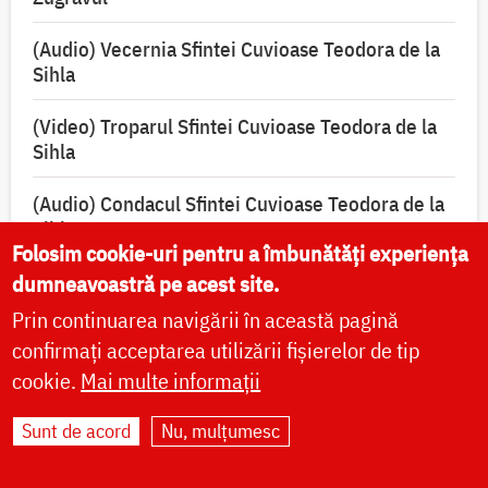
(Audio) Vecernia Sfintei Cuvioase Teodora de la
Sihla
(Video) Troparul Sfintei Cuvioase Teodora de la
Sihla
(Audio) Condacul Sfintei Cuvioase Teodora de la
Sihla
Folosim cookie-uri pentru a îmbunătăți experiența
dumneavoastră pe acest site.
Prin continuarea navigării în această pagină
Rugăciuni și acatiste
confirmați acceptarea utilizării fișierelor de tip
cookie.
Mai multe informații
Acatistul pentru vindecarea de cancer, către
Sunt de acord
Nu, mulțumesc
icoana Maicii Domnului „Pantanassa”