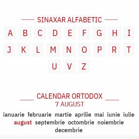
SINAXAR ALFABETIC
A
B
C
D
E
F
G
H
I
J
K
L
M
N
O
P
R
T
U
V
Z
CALENDAR ORTODOX
7 AUGUST
ianuarie
februarie
martie
aprilie
mai
iunie
iulie
august
septembrie
octombrie
noiembrie
decembrie