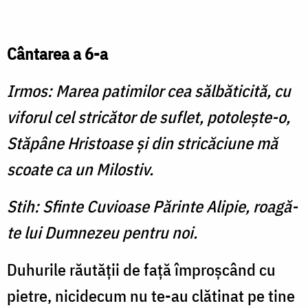
Cântarea a 6-a
Irmos: Marea patimilor cea sălbăticită, cu
viforul cel stricător de suflet, potoleşte-o,
Stăpâne Hristoase şi din stricăciune mă
scoate ca un Milostiv.
Stih: Sfinte Cuvioase Părinte Alipie, roagă-
te lui Dumnezeu pentru noi.
Duhurile răutăţii de faţă împroşcând cu
pietre, nicidecum nu te-au clătinat pe tine