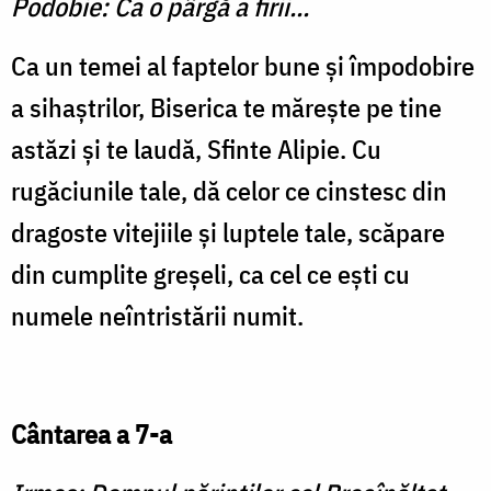
Podobie: Ca o pârgă a firii...
Ca un temei al faptelor bune şi împodobire
a sihaştrilor, Biserica te măreşte pe tine
astăzi şi te laudă, Sfinte Alipie. Cu
rugăciunile tale, dă celor ce cinstesc din
dragoste vitejiile şi luptele tale, scăpare
din cumplite greşeli, ca cel ce eşti cu
numele neîntristării numit.
Cântarea a 7-a