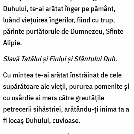
Duhului, te-ai arătat înger pe pământ,
luând vieţuirea îngerilor, fiind cu trup,
părinte purtătorule de Dumnezeu, Sfinte
Alipie.
Slavă Tatălui şi Fiului şi Sfântului Duh.
Cu mintea te-ai arătat înstrăinat de cele
supărătoare ale vieţii, pururea pomenite şi
cu osârdie ai mers către greutăţile
petrecerii sihăstriei, arătându-ţi inima ta a
fi locaş Duhului, cuvioase.