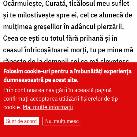
Ocârmuieşte, Curată, ticălosul meu suflet
şi te milostiveşte spre ei, cel ce alunecă de
mulţimea greşelilor în adâncul pierzării,
Ceea ce eşti cu totul fără prihană şi în
ceasul înfricoşătoarei morţi, tu pe mine mă
răpeşte de la demonii cei ce mă clevetesc
Folosim cookie-uri pentru a îmbunătăți experiența
şi de hotărârea cea înfricoşătoare.
dumneavoastră pe acest site.
Prin continuarea navigării în această pagină
confirmați acceptarea utilizării fișierelor de tip
SEDELNA Sfintei Cruci şi a Preasfintei
cookie.
Mai multe informații
Născătoare de Dumnezeu
Sunt de acord
Nu, mulțumesc
Glasul 1