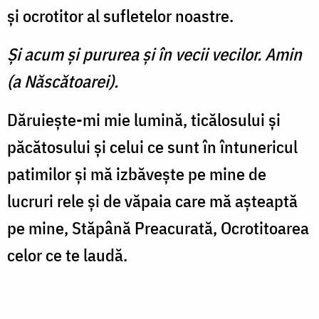
şi ocrotitor al sufletelor noastre.
Şi acum şi pururea şi în vecii vecilor. Amin
(a Născătoarei).
Dăruieşte-mi mie lumină, ticălosului şi
păcătosului şi celui ce sunt în întunericul
patimilor şi mă izbăveşte pe mine de
lucruri rele şi de văpaia care mă aşteaptă
pe mine, Stăpână Preacurată, Ocrotitoarea
celor ce te laudă.