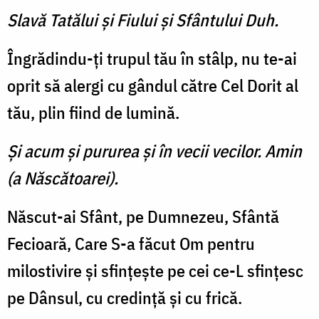
Slavă Tatălui şi Fiului şi Sfântului Duh.
Îngrădindu-ţi trupul tău în stâlp, nu te-ai
oprit să alergi cu gândul către Cel Dorit al
tău, plin fiind de lumină.
Şi acum şi pururea şi în vecii vecilor. Amin
(a Născătoarei).
Născut-ai Sfânt, pe Dumnezeu, Sfântă
Fecioară, Care S-a făcut Om pentru
milostivire şi sfinţeşte pe cei ce-L sfinţesc
pe Dânsul, cu credinţă şi cu frică.