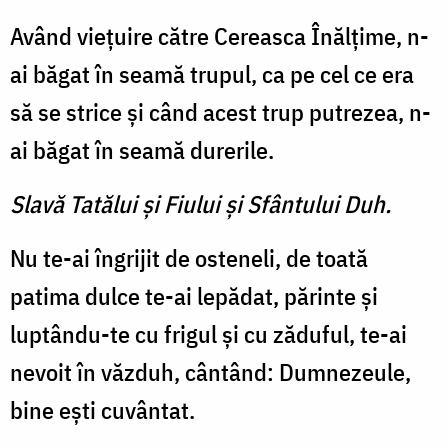
Având vieţuire către Cereasca Înălţime, n-
ai băgat în seamă trupul, ca pe cel ce era
să se strice şi când acest trup putrezea, n-
ai băgat în seamă durerile.
Slavă Tatălui şi Fiului şi Sfântului Duh.
Nu te-ai îngrijit de osteneli, de toată
patima dulce te-ai lepădat, părinte şi
luptându-te cu frigul şi cu zăduful, te-ai
nevoit în văzduh, cântând: Dumnezeule,
bine eşti cuvântat.