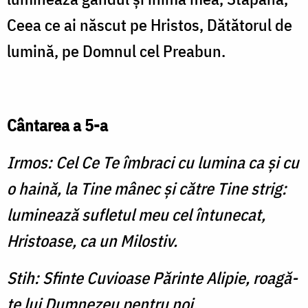
Ceea ce ai născut pe Hristos, Dătătorul de
lumină, pe Domnul cel Preabun.
Cântarea a 5-a
Irmos: Cel Ce Te îmbraci cu lumina ca şi cu
o haină, la Tine mânec şi către Tine strig:
luminează sufletul meu cel întunecat,
Hristoase, ca un Milostiv.
Stih: Sfinte Cuvioase Părinte Alipie, roagă-
te lui Dumnezeu pentru noi.