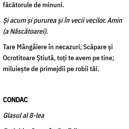
făcătorule de minuni.
Şi acum şi pururea şi în vecii vecilor. Amin
(a Născătoarei).
Tare Mângâiere în necazuri, Scăpare şi
Ocrotitoare Ştiută, toţi te avem pe tine;
miluieşte de primejdii pe robii tăi.
CONDAC
Glasul al 8-lea