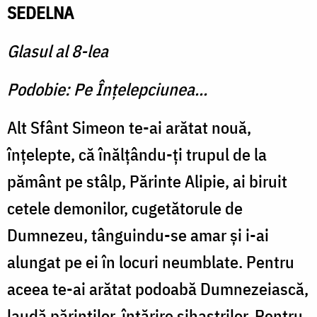
SEDELNA
Glasul al 8-lea
Podobie: Pe Înţelepciunea...
Alt Sfânt Simeon te-ai arătat nouă,
înţelepte, că înălţându-ţi trupul de la
pământ pe stâlp, Părinte Alipie, ai biruit
cetele demonilor, cugetătorule de
Dumnezeu, tânguindu-se amar şi i-ai
alungat pe ei în locuri neumblate. Pentru
aceea te-ai arătat podoabă Dumnezeiască,
laudă părinţilor, întărire sihaştrilor. Pentru