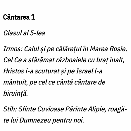
Cântarea 1
Glasul al 5-lea
Irmos: Calul şi pe călăreţul în Marea Roşie,
Cel Ce a sfărâmat războaiele cu braţ înalt,
Hristos i-a scuturat şi pe Israel l-a
mântuit, pe cel ce cântă cântare de
biruinţă.
Stih: Sfinte Cuvioase Părinte Alipie, roagă-
te lui Dumnezeu pentru noi.