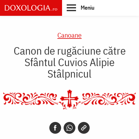
Skip
Meniu
to
main
Main
content
navigation
Canoane
Canon de rugăciune către
Sfântul Cuvios Alipie
Stâlpnicul