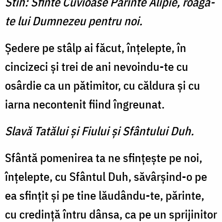
Stih: Sfinte Cuvioase Părinte Alipie, roagă-
te lui Dumnezeu pentru noi.
Şedere pe stâlp ai făcut, înţelepte, în
cincizeci şi trei de ani nevoindu-te cu
osârdie ca un pătimitor, cu căldura şi cu
iarna necontenit fiind îngreunat.
Slavă Tatălui şi Fiului şi Sfântului Duh.
Sfântă pomenirea ta ne sfinţeşte pe noi,
înţelepte, cu Sfântul Duh, săvârşind-o pe
ea sfinţit şi pe tine lăudându-te, părinte,
cu credinţă întru dânsa, ca pe un sprijinitor