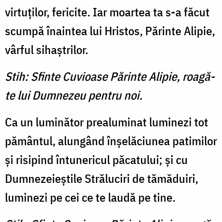
virtuţilor, fericite. Iar moartea ta s-a făcut
scumpă înaintea lui Hristos, Părinte Alipie,
vârful sihaştrilor.
Stih: Sfinte Cuvioase Părinte Alipie, roagă-
te lui Dumnezeu pentru noi.
Ca un luminător prealuminat luminezi tot
pământul, alungând înşelăciunea patimilor
şi risipind întunericul păcatului; şi cu
Dumnezeieştile Străluciri de tămăduiri,
luminezi pe cei ce te laudă pe tine.