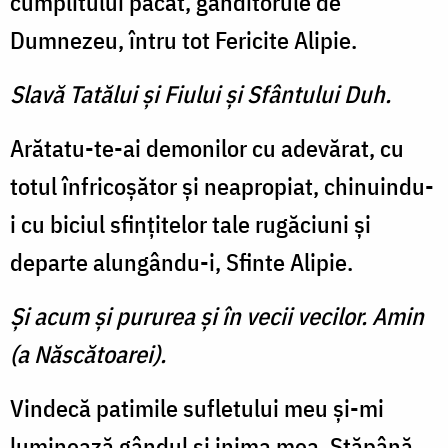
cumplitului păcat, gânditorule de
Dumnezeu, întru tot Fericite Alipie.
Slavă Tatălui şi Fiului şi Sfântului Duh.
Arătatu-te-ai demonilor cu adevărat, cu
totul înfricoşător şi neapropiat, chinuindu-
i cu biciul sfinţitelor tale rugăciuni şi
departe alungându-i, Sfinte Alipie.
Şi acum şi pururea şi în vecii vecilor. Amin
(a Născătoarei).
Vindecă patimile sufletului meu şi-mi
luminează gândul şi inima mea, Stăpână,