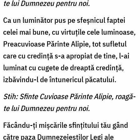
te lui Dumnezeu pentru noi.
Ca un luminător pus pe sfeşnicul faptei
celei mai bune, cu virtuţile cele luminoase,
Preacuvioase Părinte Alipie, tot sufletul
care cu credinţă s-a apropiat de tine, l-ai
luminat cu cugete de dreaptă credinţă,
izbăvindu-l de întunericul păcatului.
Stih: Sfinte Cuvioase Părinte Alipie, roagă-
te lui Dumnezeu pentru noi.
Făcându-ţi mişcările sfinţitului tău gând
către paza Dumnezeieştilor Legi ale