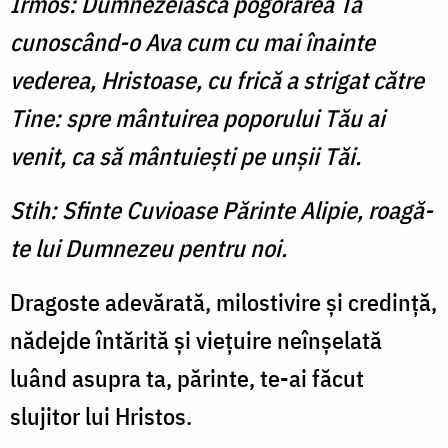
Irmos: Dumnezeiască pogorârea Ta
cunoscând-o Ava cum cu mai înainte
vederea, Hristoase, cu frică a strigat către
Tine: spre mântuirea poporului Tău ai
venit, ca să mântuieşti pe unşii Tăi.
Stih: Sfinte Cuvioase Părinte Alipie, roagă-
te lui Dumnezeu pentru noi.
Dragoste adevărată, milostivire şi credinţă,
nădejde întărită şi vieţuire neînşelată
luând asupra ta, părinte, te-ai făcut
slujitor lui Hristos.