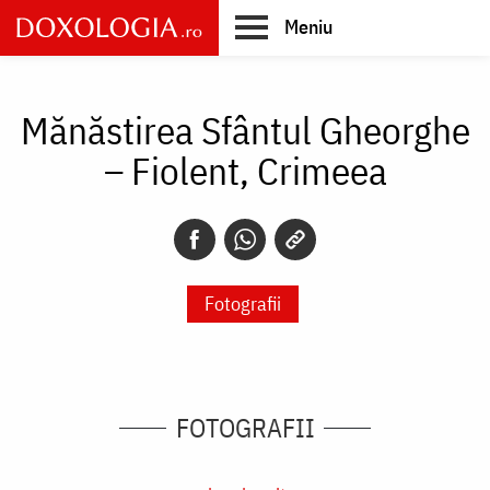
Skip
Meniu
to
main
Main
content
navigation
Mănăstirea Sfântul Gheorghe
– Fiolent, Crimeea
Fotografii
FOTOGRAFII