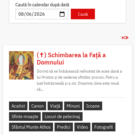
Caută în calendar după dată
(✝) Schimbarea la Față a
Domnului
Dorind să se îndulcească neîncetat de acea slavă a
lui Hristos și de vederea sfinților proroci, Petru a
luat îndrăzneală și a zis: Doamne, bine este nouă
să...
Acatist
Canon
Viață
Minuni
Icoane
Sfinte moaște
Locuri de pelerinaj
Sfântul Munte Athos
Predici
Video
Fotografii