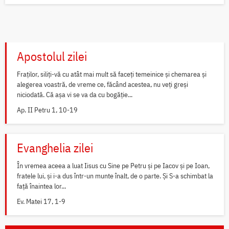
Apostolul zilei
Fraților, siliți-vă cu atât mai mult să faceți temeinice și chemarea și
alegerea voastră, de vreme ce, făcând acestea, nu veți greși
niciodată. Că așa vi se va da cu bogăție...
Ap. II Petru 1, 10-19
Evanghelia zilei
În vremea aceea a luat Iisus cu Sine pe Petru și pe Iacov și pe Ioan,
fratele lui, și i-a dus într-un munte înalt, de o parte. Și S-a schimbat la
față înaintea lor...
Ev. Matei 17, 1-9