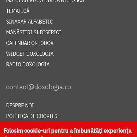
MAICI CU VIAȚĂ DUHOVNICEASCĂ
TEMATICĂ
SINAXAR ALFABETIC
MĂNĂSTIRI ȘI BISERICI
CALENDAR ORTODOX
WIDGET DOXOLOGIA
RADIO DOXOLOGIA
DESPRE NOI
POLITICA DE COOKIES
DONEAZĂ ONLINE PENTRU CATEDRALA NAȚIONALĂ
Folosim cookie-uri pentru a îmbunătăți experiența