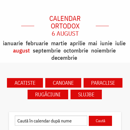
CALENDAR
ORTODOX
6 AUGUST
ianuarie
februarie
martie
aprilie
mai
iunie
iulie
august
septembrie
octombrie
noiembrie
decembrie
ACATISTE
CANOANE
PARACLISE
RUGĂCIUNI
SLUJBE