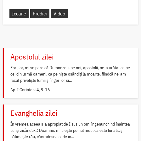
Icoane
Predici
Video
Apostolul zilei
Fraților, mi se pare că Dumnezeu, pe noi, apostolii, ne-a arătat ca pe
cei din urmă oameni, ca pe niște osândiți la moarte, fiindcă ne-am
făcut priveliște lumii și îngerilor și...
Ap. I Corinteni 4, 9-16
Evanghelia zilei
În vremea aceea s-a apropiat de Iisus un om, îngenunchind înaintea
Lui și zicându-I: Doamne, miluiește pe fiul meu, că este lunatic și
pătimește rău, căci adesea cade în...