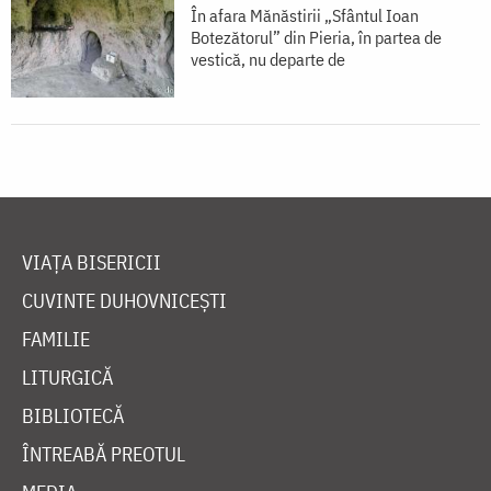
În afara Mănăstirii „Sfântul Ioan
Botezătorul” din Pieria, în partea de
vestică, nu departe de
VIAȚA BISERICII
CUVINTE DUHOVNICEȘTI
FAMILIE
LITURGICĂ
BIBLIOTECĂ
ÎNTREABĂ PREOTUL