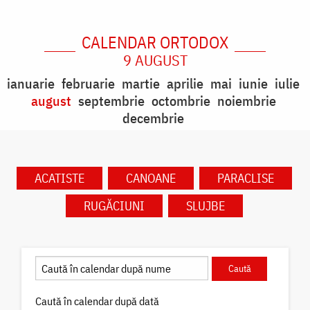
CALENDAR ORTODOX
9 AUGUST
ianuarie
februarie
martie
aprilie
mai
iunie
iulie
august
septembrie
octombrie
noiembrie
decembrie
ACATISTE
CANOANE
PARACLISE
RUGĂCIUNI
SLUJBE
Caută în calendar după dată