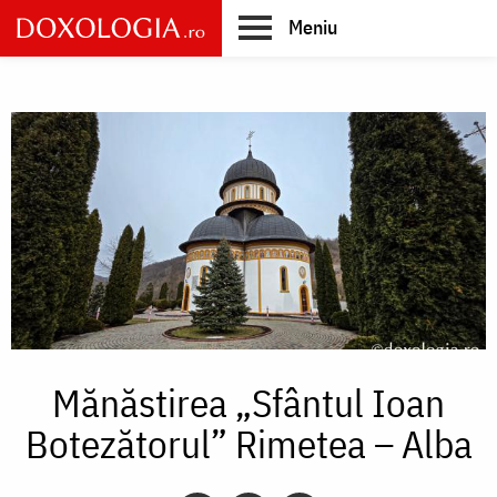
Skip
Meniu
to
main
Main
content
navigation
Mănăstirea „Sfântul Ioan
Botezătorul” Rimetea – Alba