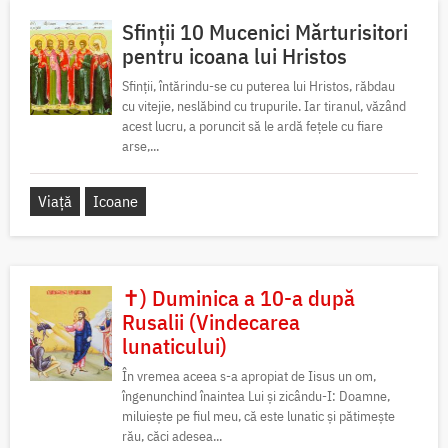
Sfinții 10 Mucenici Mărturisitori
pentru icoana lui Hristos
Sfinții, întărindu-se cu puterea lui Hristos, răbdau
cu vitejie, neslăbind cu trupurile. Iar tiranul, văzând
acest lucru, a poruncit să le ardă fețele cu fiare
arse,...
Viață
Icoane
✝) Duminica a 10-a după
Rusalii (Vindecarea
lunaticului)
În vremea aceea s-a apropiat de Iisus un om,
îngenunchind înaintea Lui și zicându-I: Doamne,
miluiește pe fiul meu, că este lunatic și pătimește
rău, căci adesea...