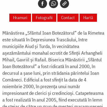
Hramuri
Fotografii
Contact
Hartă
Mănăstirea „Sfântul Ioan Botezătorul” de la Rimetea
este situată în Depresiunea Trascăului, între
municipiile Aiud și Turda, în vecinătatea
așezământului monahal ocrotit de Sfinții Arhangheli
Mihail, Gavriil și Rafail. Biserica Mănăstirii „Sfântul
Ioan Botezătorul” a fost ridicată în anul 2000, în
decursul a șase luni, prin strădania părintelui Ioan
Comăneci. Edificiul a fost sfințit la data de 4
noiembrie 2000, în prezența unui număr
impresionant de clerici și credincioși. Catapeteasma
a fost realizată în anul 2005, fiind executată în lemn
de stejar de către un grup de meșteri maramureșeni.