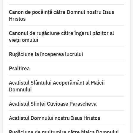
Canon de pocăință către Domnul nostru Iisus
Hristos
Canonul de rugăciune către îngerul păzitor al
vieții omului
Rugăciune la începerea lucrului
Psaltirea
Acatistul Sfântului Acoperământ al Maicii
Domnului
Acatistul Sfintei Cuvioase Parascheva
Acatistul Domnului nostru Iisus Hristos
Rugăciune de mulţumire către Maica Domnului