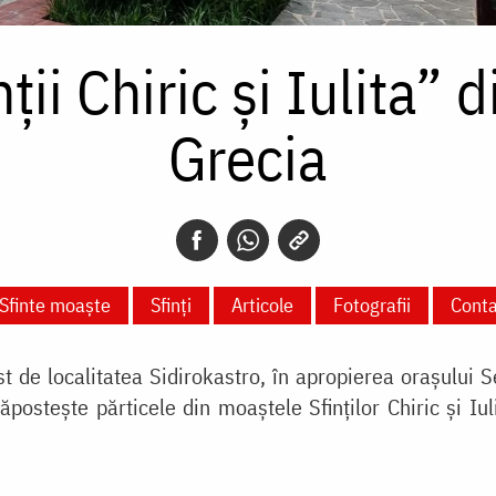
ii Chiric și Iulita” 
Grecia
Sfinte moaște
Sfinți
Articole
Fotografii
Conta
est de localitatea Sidirokastro, în apropierea orașului
postește părticele din moaștele Sfinților Chiric și Iu