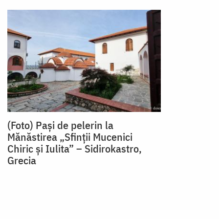
(Foto) Pași de pelerin la
Mănăstirea „Sfinții Mucenici
Chiric și Iulita” – Sidirokastro,
Grecia