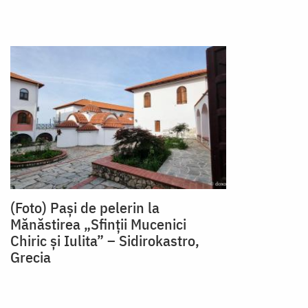
(Foto) Pași de pelerin la
Mănăstirea „Sfinții Mucenici
Chiric și Iulita” – Sidirokastro,
Grecia