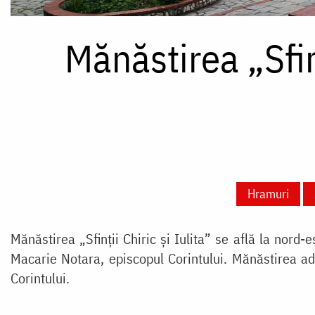
Mănăstirea „Sfinț
Hramuri
Mănăstirea „Sfinții Chiric și Iulita” se află la nord-
Macarie Notara, episcopul Corintului. Mănăstirea adă
Corintului.