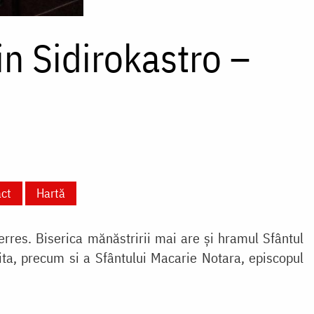
din Sidirokastro –
ct
Hartă
 Serres. Biserica mănăstririi mai are și hramul Sfântul
lita, precum si a Sfântului Macarie Notara, episcopul