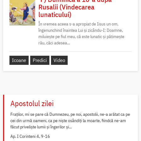
Rusalii (Vindecarea
lunaticului)
În vremea aceea s-a apropiat de Iisus un om,
îngenunchind înaintea Lui și zicându-I: Doamne,
miluiește pe fiul meu, că este lunatic și pătimește
rău, căci adesea...
Icoane
Predici
Video
Apostolul zilei
Fraților, mi se pare că Dumnezeu, pe noi, apostolii, ne-a arătat ca pe
cei din urmă oameni, ca pe niște osândiți la moarte, fiindcă ne-am
făcut priveliște lumii și îngerilor și...
Ap. I Corinteni 4, 9-16