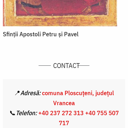
Sfinții Apostoli Petru și Pavel
CONTACT
📍
Adresă:
comuna Ploscuțeni, județul
Vrancea
📞
Telefon:
+40 237 272 313
+40 755 507
717