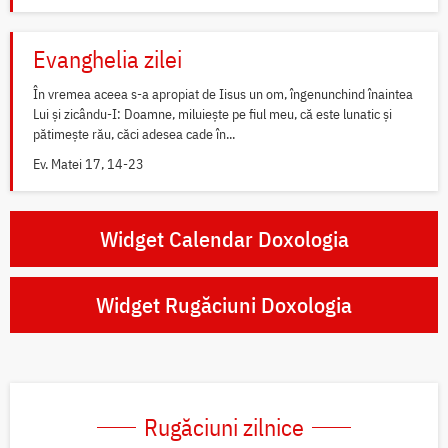
Evanghelia zilei
În vremea aceea s-a apropiat de Iisus un om, îngenunchind înaintea
Lui și zicându-I: Doamne, miluiește pe fiul meu, că este lunatic și
pătimește rău, căci adesea cade în...
Ev. Matei 17, 14-23
Widget Calendar Doxologia
Widget Rugăciuni Doxologia
Rugăciuni zilnice