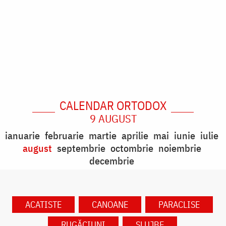
CALENDAR ORTODOX
9 AUGUST
ianuarie
februarie
martie
aprilie
mai
iunie
iulie
august
septembrie
octombrie
noiembrie
decembrie
ACATISTE
CANOANE
PARACLISE
RUGĂCIUNI
SLUJBE