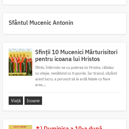
Sfântul Mucenic Antonin
Sfinții 10 Mucenici Mărturisitori
pentru icoana lui Hristos
Sfinții, întărindu-se cu puterea lui Hristos, răbdau
cu vitejie, neslăbind cu trupurile. Iar tiranul, văzând
acest lucru, a poruncit să le ardă fețele cu fiare
arse,...
Viață
Icoane
✝) Duminica a 10-a după