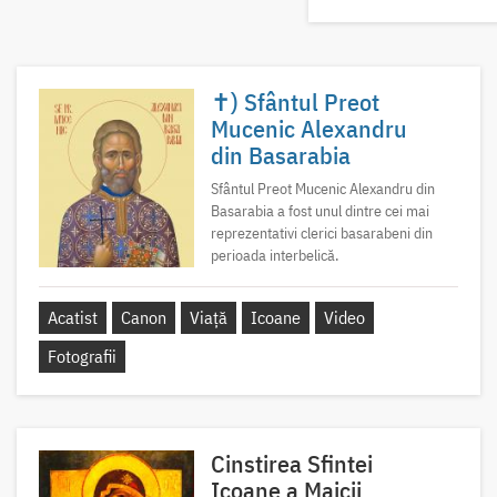
✝) Sfântul Preot
Mucenic Alexandru
din Basarabia
Sfântul Preot Mucenic Alexandru din
Basarabia a fost unul dintre cei mai
reprezentativi clerici basarabeni din
perioada interbelică.
Acatist
Canon
Viață
Icoane
Video
Fotografii
Cinstirea Sfintei
Icoane a Maicii