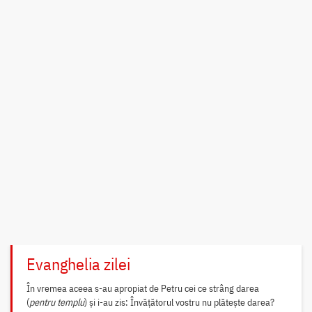
Evanghelia zilei
În vremea aceea s-au apropiat de Petru cei ce strâng darea
(
pentru templu
) și i-au zis: Învățătorul vostru nu plătește darea?