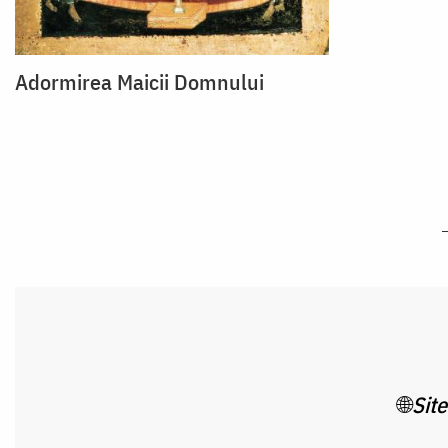
Adormirea Maicii Domnului
🌐
Site