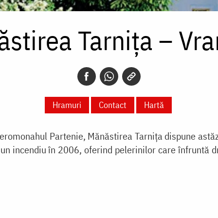
stirea Tarnița – Vr
Hramuri
Contact
Hartă
ieromonahul Partenie, Mănăstirea Tarnița dispune astăzi
e un incendiu în 2006, oferind pelerinilor care înfrunt