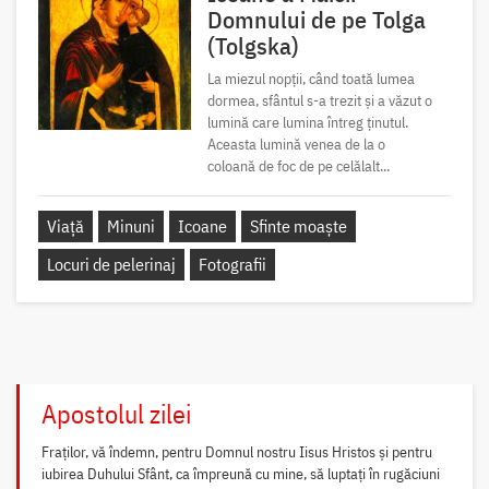
Domnului de pe Tolga
(Tolgska)
La miezul nopții, când toată lumea
dormea, sfântul s-a trezit și a văzut o
lumină care lumina întreg ținutul.
Aceasta lumină venea de la o
coloană de foc de pe celălalt...
Viață
Minuni
Icoane
Sfinte moaște
Locuri de pelerinaj
Fotografii
Apostolul zilei
Fraților, vă îndemn, pentru Domnul nostru Iisus Hristos și pentru
iubirea Duhului Sfânt, ca împreună cu mine, să luptați în rugăciuni