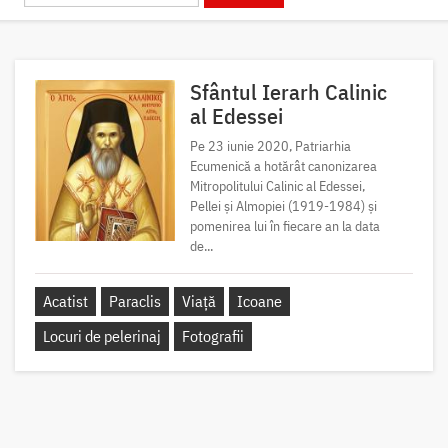
Sfântul Ierarh Calinic
al Edessei
Pe 23 iunie 2020, Patriarhia
Ecumenică a hotărât canonizarea
Mitropolitului Calinic al Edessei,
Pellei și Almopiei (1919-1984) și
pomenirea lui în fiecare an la data
de...
Acatist
Paraclis
Viață
Icoane
Locuri de pelerinaj
Fotografii