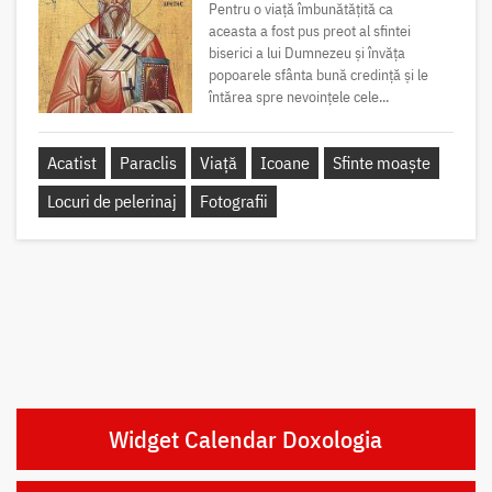
Pentru o viață îmbunătățită ca
aceasta a fost pus preot al sfintei
biserici a lui Dumnezeu și învăța
popoarele sfânta bună credință și le
întărea spre nevoințele cele...
Acatist
Paraclis
Viață
Icoane
Sfinte moaște
Locuri de pelerinaj
Fotografii
Widget Calendar Doxologia