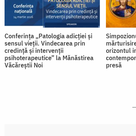
Conferința „Patologia adicției și
Simpozionu
sensul vieții. Vindecarea prin
mărturisire
credință și intervenții
orizontul i
psihoterapeutice” la Mănăstirea
contempor
Văcăreștii Noi
presă