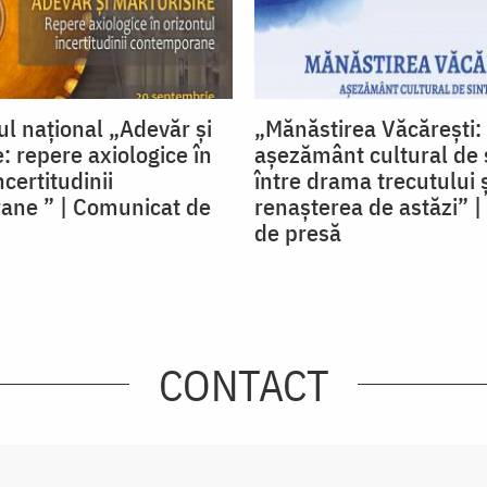
l național „Adevăr și
„Mănăstirea Văcărești:
: repere axiologice în
așezământ cultural de 
ncertitudinii
între drama trecutului 
ane ” | Comunicat de
renașterea de astăzi” 
de presă
CONTACT