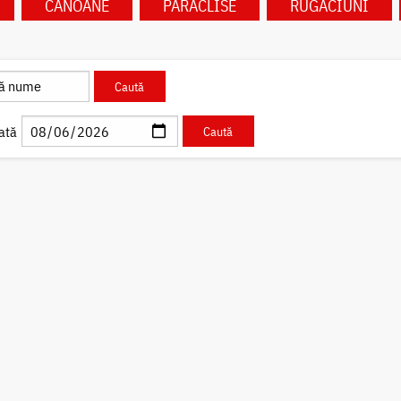
CANOANE
PARACLISE
RUGĂCIUNI
ată