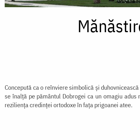
Mănăstir
Concepută ca o reînviere simbolică și duhovniceasc
se înalță pe pământul Dobrogei ca un omagiu adus mart
reziliența credinței ortodoxe în fața prigoanei atee.