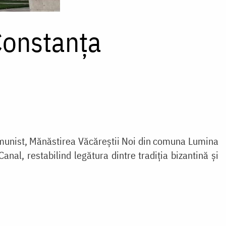
Constanța
munist, Mănăstirea Văcăreștii Noi din comuna Lumina
nal, restabilind legătura dintre tradiția bizantină și