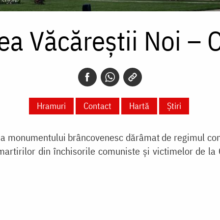
ea Văcăreștii Noi – 
Hramuri
Contact
Hartă
Știri
ă a monumentului brâncovenesc dărâmat de regimul co
irilor din închisorile comuniste și victimelor de la Ca