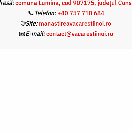
resă:
comuna Lumina, cod 907175, județul Cons
📞
Telefon:
+40 757 710 684
🌐
Site:
manastireavacarestiinoi.ro
📧
E-mail:
contact@vacarestiinoi.ro